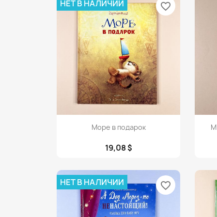
НЕТ В НАЛИЧИИ
favorite_border
Просмотр

Море в подарок
М
19,08 $
НЕТ В НАЛИЧИИ
favorite_border