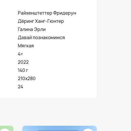
Райхенштеттер Фридерун
Дёринг Ханг-Гюнтер
Галина Эрли
Давай познакомимся
Мягкая
4+
2022
140 г
210х280
24