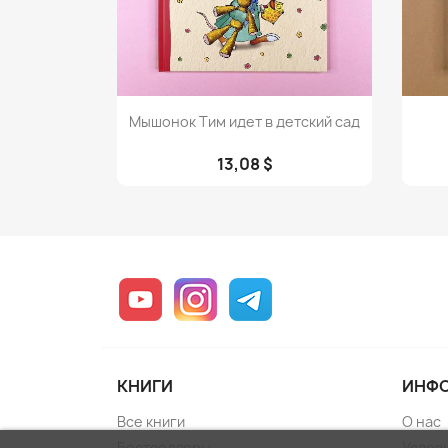
Просмотр

Мышонок Тим идет в детский сад
13,08 $
YouTube
Instagram
Telegram
КНИГИ
ИНФ
Все книги
О нас
Бестселлеры
Услов