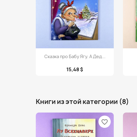
Просмотр

Сказка про Бабу Ягу. А Дед...
15,48 $
Книги из этой категории (8)
favorite_border