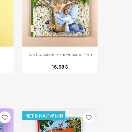
Просмотр

Про большое и маленькое. Лето
16,68 $
НЕТ В НАЛИЧИИ
favorite_border
favorite_border