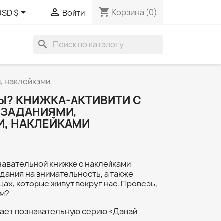
shopping_cart


Корзина
(0)
USD $
Войти
search
, наклейками
Ы? КНИЖКА-АКТИВИТИ С
ЗАДАНИЯМИ,
, НАКЛЕЙКАМИ
навательной книжке с наклейками
дания на внимательность, а также
цах, которые живут вокруг нас. Проверь,
ом?
ает познавательную серию «Давай