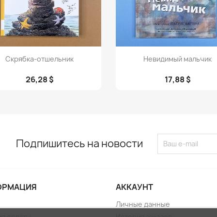
Просмотр
Просмотр


Скрябка-отшельник
Невидимый мальчик
26,28 $
17,88 $
Подпишитесь на новости
ОРМАЦИЯ
АККАУНТ
Личные данные
ия оплаты
История заказов