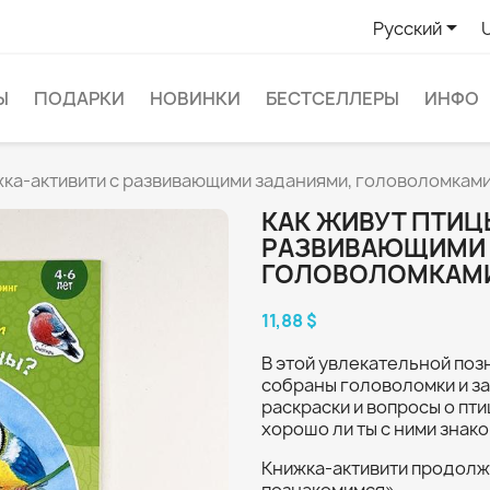

Русский
Ы
ПОДАРКИ
НОВИНКИ
БЕСТСЕЛЛЕРЫ
ИНФО
жка-активити с развивающими заданиями, головоломками
КАК ЖИВУТ ПТИЦ
РАЗВИВАЮЩИМИ 
ГОЛОВОЛОМКАМИ
11,88 $
В этой увлекательной поз
собраны головоломки и за
раскраски и вопросы о пти
хорошо ли ты с ними знак
Книжка-активити продолж