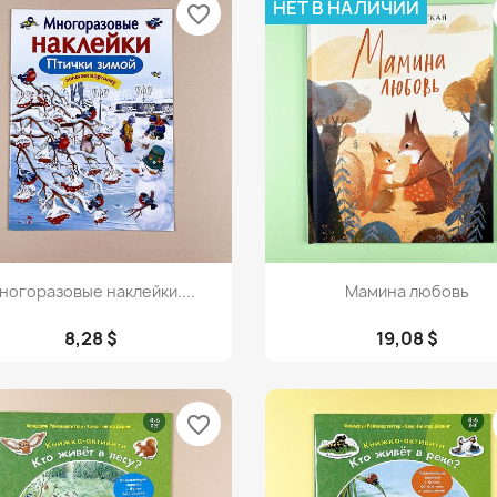
НЕТ В НАЛИЧИИ
favorite_border
Просмотр
Просмотр


ногоразовые наклейки....
Мамина любовь
8,28 $
19,08 $
favorite_border