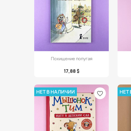
Просмотр

Похищение попугая
17,88 $
НЕТ В НАЛИЧИИ
НЕТ
favorite_border