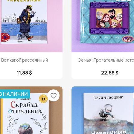
Просмотр
Просмотр


Вот какой рассеянный
Семья. Трогательные ист
11,88 $
22,68 $
 В НАЛИЧИИ
favorite_border