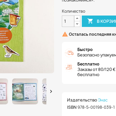
познакомимся».
Количество

В КОРЗИ

Осталась последняя к
Быстро
Безопасно упакуем
Бесплатно
Заказы от 80/120 €
бесплатно

Издательство
Энас
ISBN
978-5-00198-039-1