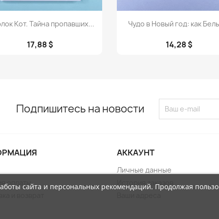
Просмотр
Просмотр


лок Кот. Тайна пропавших...
Чудо в Новый год: как Белы
17,88 $
14,28 $
Подпишитесь на новости
ОРМАЦИЯ
АККАУНТ
Личные данные
ия оплаты
История заказов
работы сайта и персональных рекомендаций. Продолжая пользо
ка и возврат
Ваши адреса