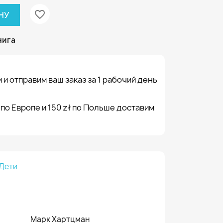
favorite_border
НУ
нига
 и отправим ваш заказ за 1 рабочий день
 по Европе и 150 zł по Польше доставим
Дети
Марк Хартцман