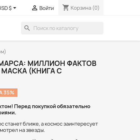
shopping_cart


Корзина
(0)
USD $
Войти
search
ом)
МАРСА: МИЛЛИОН ФАКТОВ
 МАСКА (КНИГА С
А 35%
ктом! Перед покупкой обязательно
фиями.
рс станет ближе, а космос заинтересует
смотрел на звезды.