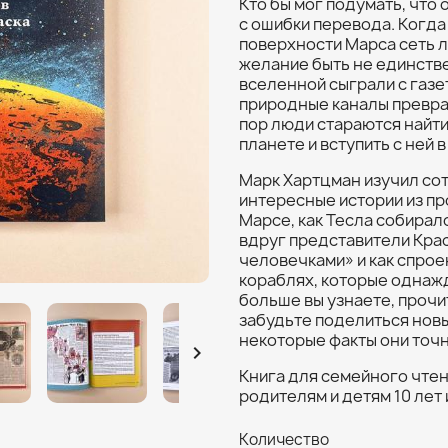
Кто бы мог подумать, что
с ошибки перевода. Когда 
поверхности Марса сеть л
желание быть не единств
вселенной сыграли с газе
природные каналы преврат
пор люди стараются найти
планете и вступить с ней в
Марк Хартцман изучил со
интересные истории из пр
Марсе, как Тесла собирал
вдруг представители Кра
человечками» и как спрое
кораблях, которые однажд
больше вы узнаете, прочи
забудьте поделиться новы
некоторые факты они точ

Книга для семейного чтен
родителям и детям 10 лет 
Количество