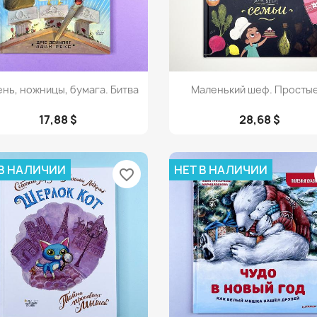
Просмотр
Просмотр


нь, ножницы, бумага. Битва
Маленький шеф. Простые.
17,88 $
28,68 $
 В НАЛИЧИИ
НЕТ В НАЛИЧИИ
favorite_border