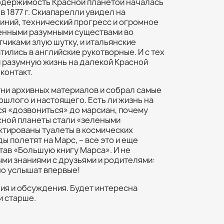
 одержимость Красной планетой началась
в 1877 г. Скиапарелли увидел на
иний, технический прогресс и огромное
енными разумными существами во
тчиками злую шутку, и итальянские
ились в английские рукотворные. И с тех
 разумную жизнь на далекой Красной
 контакт.
тни архивных материалов и собрал самые
ошлого и настоящего. Есть ли жизнь на
ся «дозвониться» до марсиан, почему
сной планеты стали «зелеными
ктированы туалеты в космических
ы полетят на Марс, – все это и еще
тав «Большую книгу Марса». И не
ми знаниями с друзьями и родителями:
но услышат впервые!
ия и обсуждения. Будет интересна
и старше.