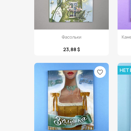
Просмотр

Фасольки
Каме
23,88 $
НЕТ
favorite_border