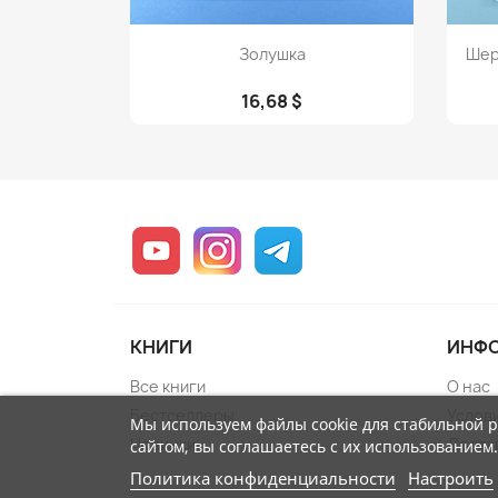
Просмотр

Золушка
Шер
16,68 $
YouTube
Instagram
Telegram
КНИГИ
ИНФ
Все книги
О нас
Бестселлеры
Услов
Мы используем файлы cookie для стабильной 
Новинки
Достав
сайтом, вы соглашаетесь с их использованием.
Политика конфиденциальности
Настроить