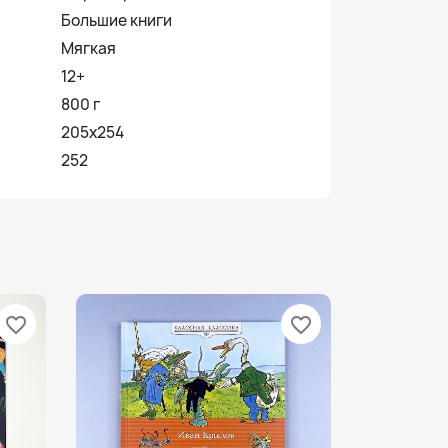
Большие книги
Мягкая
12+
800 г
205x254
252
favorite_border
favorite_border