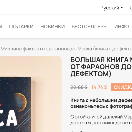

Русский
Ы
ПОДАРКИ
НОВИНКИ
БЕСТСЕЛЛЕРЫ
ИНФО
 Миллион фактов от фараонов до Маска (книга с дефект
БОЛЬШАЯ КНИГА 
ОТ ФАРАОНОВ ДО
ДЕФЕКТОМ)
22,68 $
14,74 $
СКИДК
Книга с небольшим дефе
ознакомьтесь с фотогра
С этой книгой далекий Ма
даже тех, кто никогда не 