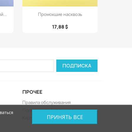
Просмотр

й...
Промокшие насквозь
17,88 $
ПРОЧЕЕ
Правила обслуживания
Политика конфиденциальности
ваться
ПРИНЯТЬ ВСЕ
Карта сайта