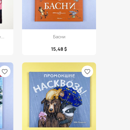
Просмотр

..
Басни
15,48 $
favorite_border
favorite_border