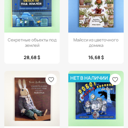
Просмотр
Просмотр


Секретные объекты под
Майсси из цветочного
землей
домика
28,68 $
16,68 $
НЕТ В НАЛИЧИИ
favorite_border
favorite_border