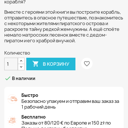
корабля?
Вместе с героями этой книги вы построите корабль,
отправитесь в опасное путешествие, познакомитесь
с некоторыми жителями пиратского острова и
раскроете тайну редкой жемчужины. А ещё споёте
немало матросских песенок вместе с дедом-
пиратом и его храброй внучкой.
Количество

favorite_border
В КОРЗИНУ

В наличии
Быстро
Безопасно упакуем и отправим ваш заказ за
1 рабочий день
Бесплатно
Заказы от 80/120 € по Европе и 150 zł по