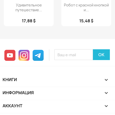
Просмотр
Просмотр


Удивительное
Робот с красной кнопкой
путешествие...
и...
17,88 $
15,48 $
YouTube
Instagram
Telegram
КНИГИ

ИНФОРМАЦИЯ

АККАУНТ
