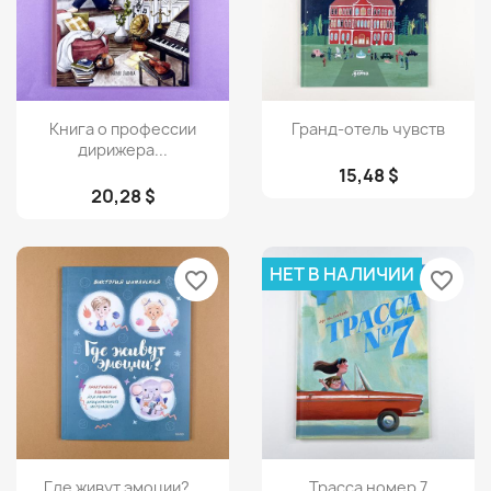
Просмотр
Просмотр


Книга о профессии
Гранд-отель чувств
дирижера...
15,48 $
20,28 $
НЕТ В НАЛИЧИИ
favorite_border
favorite_border
Просмотр
Просмотр


Где живут эмоции?...
Трасса номер 7