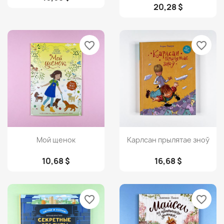
20,28 $
favorite_border
favorite_border
Просмотр
Просмотр


Мой щенок
Карлсан прылятае зноў
10,68 $
16,68 $
favorite_border
favorite_border