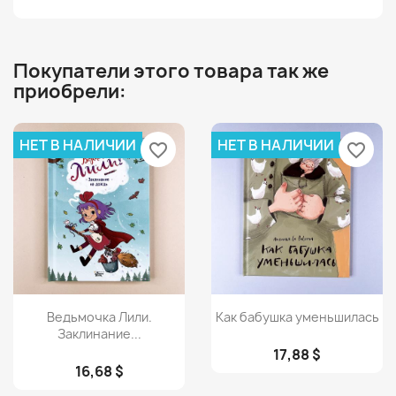
Покупатели этого товара так же
приобрели:
НЕТ В НАЛИЧИИ
НЕТ В НАЛИЧИИ
favorite_border
favorite_border
Просмотр
Просмотр


Ведьмочка Лили.
Как бабушка уменьшилась
Заклинание...
17,88 $
16,68 $