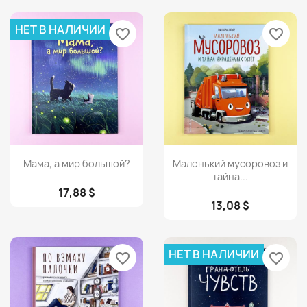
НЕТ В НАЛИЧИИ
favorite_border
favorite_border
Просмотр
Просмотр


Мама, а мир большой?
Маленький мусоровоз и
тайна...
17,88 $
13,08 $
НЕТ В НАЛИЧИИ
favorite_border
favorite_border