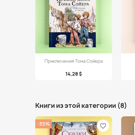
Просмотр

Приключения Тома Сойера
14,28 $
Книги из этой категории (8)
-35%
favorite_border