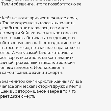
с Талли обещание, что та позаботится о ее
 Кейт не могут примириться ни ее дочь,
а. Талли искренне пыталась выполнить
как бы она ни старалась, все у нее
сле смерти Кейт минуло четыре года, на
 не только заботилась о ее детях, она
собственную жизнь. Шестнадцатилетняя
 во все тяжкие, не зная, как справиться с
ет ее. А мать самой Талли, которую та
шает вернуться и попытаться наладить
 спиной трех женщин тяжелые истории,
женные надежды. И однажды они
а самой границе жизни и смерти.
ь знаменитой книги Кристин Ханны «Улица
ачалась эпическая история дружбы Кейт и
ощении, о втором шансе и вере в то, что
рвет даже смерть.