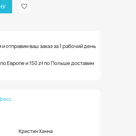
favorite_border
НУ
 и отправим ваш заказ за 1 рабочий день
 по Европе и 150 zł по Польше доставим
Пресс
Кристин Ханна