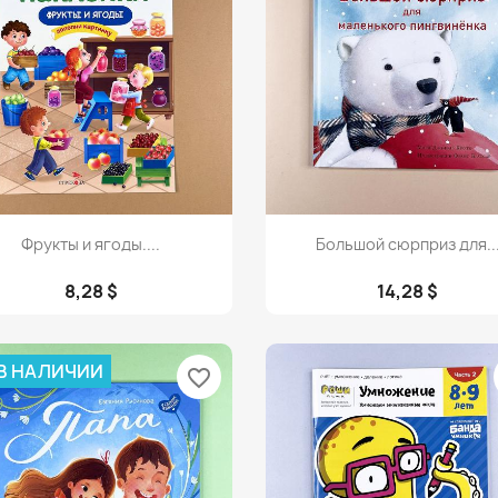
Просмотр
Просмотр


Фрукты и ягоды....
Большой сюрприз для..
8,28 $
14,28 $
 В НАЛИЧИИ
favorite_border