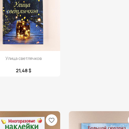
Просмотр

Улица светлячков
21,48 $
favorite_border