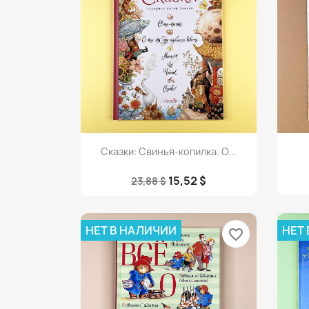
Просмотр

Сказки: Свинья-копилка. О...
15,52 $
23,88 $
НЕТ В НАЛИЧИИ
НЕТ
favorite_border