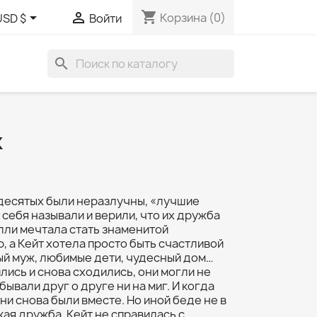
shopping_cart


Корзина
(0)
USD $
Войти
search
К
идесятых были неразлучны, «лучшие
 себя называли и верили, что их дружба
лли мечтала стать знаменитой
, а Кейт хотела просто быть счастливой
мый муж, любимые дети, чудесный дом…
лись и снова сходились, они могли не
бывали друг о друге ни на миг. И когда
ни снова были вместе. Но иной беде не в
кая дружба. Кейт не справилась с