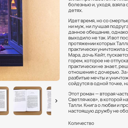
болезнью и, уходя, взяла 
детях.
Идет время, но со смертью
ни муж, ни лучшая подруг
данное обещание, однако, 
выходило не так. И вот по
протяжении которых Талли
практически уничтожила 
Мара, дочь Кейт, пускается
горем, которое не отпуска
практически не знает, ре
отношения с дочерью. За
разбитые мечты и уничто
сойдутся в одной точке, н
Этот роман — вторая част
Светлячков», в которой н

Талли. Книга о любви и пр
настоящую дружбу не обо
Количество