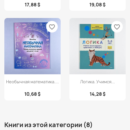
17,88 $
19,08 $
favorite_border
favorite_border
Просмотр
Просмотр


Необычная математика....
Логика. Учимся...
10,68 $
14,28 $
Книги из этой категории (8)