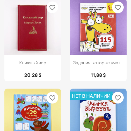
favorite_border
favorite_border
Просмотр
Просмотр


Книжный вор
Задания, которые учат...
20,28 $
11,88 $
НЕТ В НАЛИЧИИ
favorite_border
favorite_border