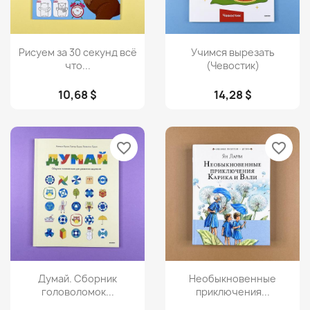
Просмотр
Просмотр


Рисуем за 30 секунд всё
Учимся вырезать
что...
(Чевостик)
10,68 $
14,28 $
favorite_border
favorite_border
Просмотр
Просмотр


Думай. Сборник
Необыкновенные
головоломок...
приключения...