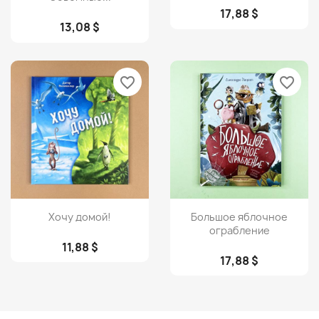
17,88 $
13,08 $
favorite_border
favorite_border
Просмотр
Просмотр


Хочу домой!
Большое яблочное
ограбление
11,88 $
17,88 $