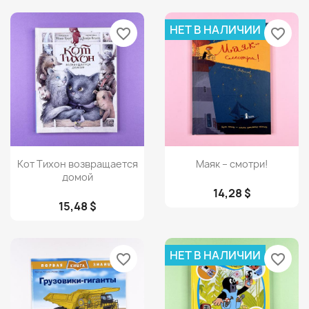
НЕТ В НАЛИЧИИ
favorite_border
favorite_border
Просмотр
Просмотр


Кот Тихон возвращается
Маяк – смотри!
домой
14,28 $
15,48 $
НЕТ В НАЛИЧИИ
favorite_border
favorite_border