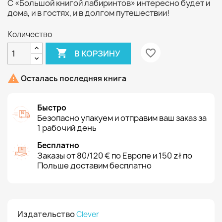
С «Большой книгой лабиринтов» интересно будет и
дома, и в гостях, и в долгом путешествии!
Количество

favorite_border
В КОРЗИНУ

Осталась последняя книга
Быстро
Безопасно упакуем и отправим ваш заказ за
1 рабочий день
Бесплатно
Заказы от 80/120 € по Европе и 150 zł по
Польше доставим бесплатно
Издательство
Clever