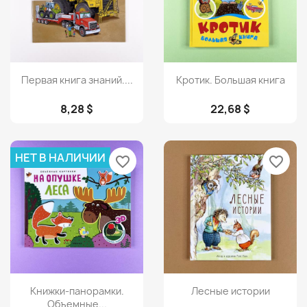
Просмотр
Просмотр


Первая книга знаний....
Кротик. Большая книга
8,28 $
22,68 $
НЕТ В НАЛИЧИИ
favorite_border
favorite_border
Просмотр
Просмотр


Книжки-панорамки.
Лесные истории
Объемные...