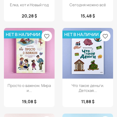
Просмотр
Просмотр


Елка, кот и Новый год
Сегодня можно всё
20,28 $
15,48 $
НЕТ В НАЛИЧИИ
НЕТ В НАЛИЧИИ
favorite_border
favorite_border
Просмотр
Просмотр


Просто о важном. Мира
Что такое деньги.
и...
Детская...
19,08 $
11,88 $