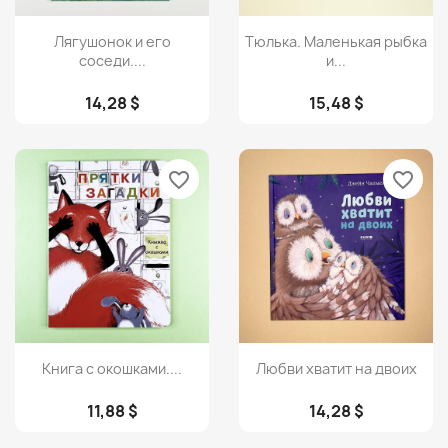
Просмотр
Просмотр


Лягушонок и его
Тюлька. Маленькая рыбка
соседи....
и...
14,28 $
15,48 $
favorite_border
favorite_border
Просмотр
Просмотр


Книга с окошками....
Любви хватит на двоих
11,88 $
14,28 $