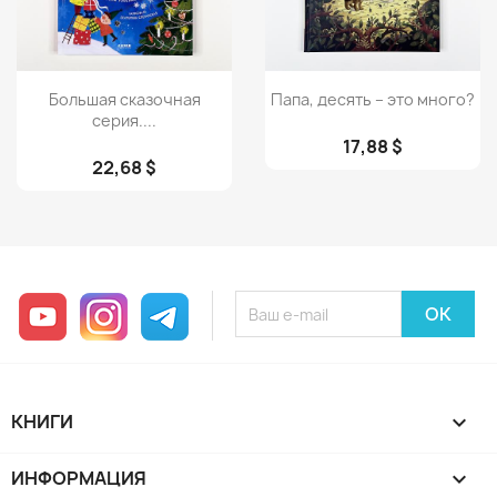
Просмотр
Просмотр


Большая сказочная
Папа, десять – это много?
серия....
17,88 $
22,68 $
YouTube
Instagram
Telegram
КНИГИ

ИНФОРМАЦИЯ
