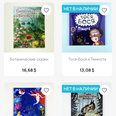
НЕТ В НАЛИЧИИ
favorite_border
favorite_border
Просмотр
Просмотр


Ботанические сказки
Тося-Бося и Темнота
16,68 $
13,08 $
НЕТ В НАЛИЧИИ
favorite_border
favorite_border