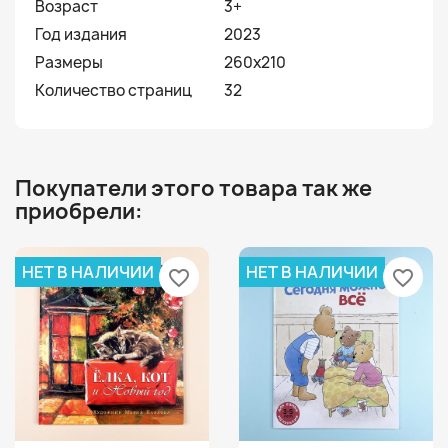
Возраст
3+
Год издания
2023
Размеры
260х210
Количество страниц
32
Покупатели этого товара так же
приобрели:
НЕТ В НАЛИЧИИ
НЕТ В НАЛИЧИИ
favorite_border
favorite_border