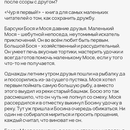
после ссоры с другом?
«Чур я первый!» – книга для самых маленьких
читателей о том, как сохранить дружбу.
Барсуки Бося и Мося давние друзья. Маленький
Мося – шебутной непоседа, неутомимый искатель
приключений. Он во всём любит быть первым.
Большой Бося – хозяйственный и рассудительный.
Он умеет печь вкусные тортики, мастерить удочки и
всегда готов помочь маленькому Мосе, если у того
что-то не получается.
Однажды летним утром друзья пошли на рыбалку да
и поссорились из-за сущего пустяка. Мося хотел
первым поймать самую большую рыбу, а вместо
этого выудил из реки старый башмак. Босю это так
рассмешило, что он чуть не лопнул со смеху. Мося
рассердился и в отместку выкинул Босину удочку в
реку. Тут уж пришла и Босина очередь обижаться. Ни
один не собирался мириться и просить прощения,
каждый считал, что виноват не он.