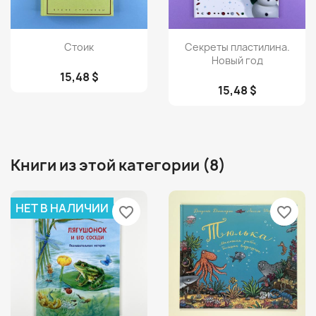
Просмотр
Просмотр


Стоик
Секреты пластилина.
Новый год
15,48 $
15,48 $
Книги из этой категории (8)
НЕТ В НАЛИЧИИ
favorite_border
favorite_border