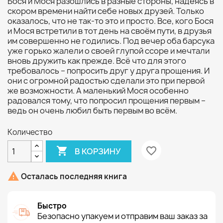
Бося и Мося разошлись в разные стороны, надеясь в
скором времени найти себе новых друзей. Только
оказалось, что не так-то это и просто. Все, кого Бося
и Мося встретили в тот день на своём пути, в друзья
им совершенно не годились. Под вечер оба барсука
уже горько жалели о своей глупой ссоре и мечтали
вновь дружить как прежде. Всё что для этого
требовалось – попросить друг у друга прощения. И
они с огромной радостью сделали это при первой
же возможности. А маленький Мося особенно
радовался тому, что попросил прощения первым –
ведь он очень любил быть первым во всём.
Количество

favorite_border
В КОРЗИНУ

Осталась последняя книга
Быстро
Безопасно упакуем и отправим ваш заказ за