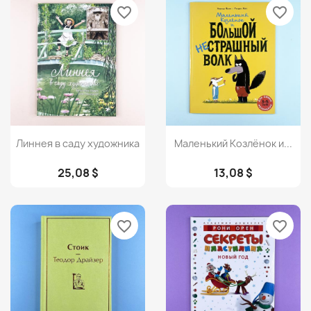
favorite_border
favorite_border
Просмотр
Просмотр


Линнея в саду художника
Маленький Козлёнок и...
25,08 $
13,08 $
favorite_border
favorite_border