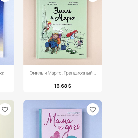
Просмотр

ка
Эмиль и Марго. Грандиозный...
16,68 $
favorite_border
favorite_border