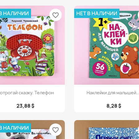
 В НАЛИЧИИ
НЕТ В НАЛИЧИИ
favorite_border
Просмотр
Просмотр


отрогай сказку. Телефон
Наклейки для малышей...
23,88 $
8,28 $
 В НАЛИЧИИ
favorite_border