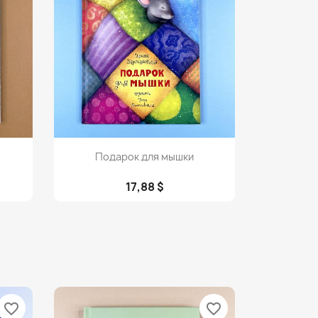
Просмотр

Подарок для мышки
17,88 $
favorite_border
favorite_border