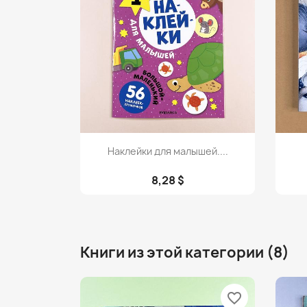
Просмотр

Наклейки для малышей....
8,28 $
Книги из этой категории (8)
favorite_border