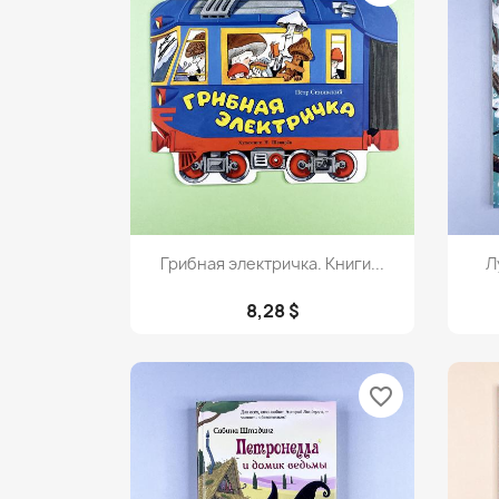
Просмотр

Грибная электричка. Книги...
Л
8,28 $
favorite_border