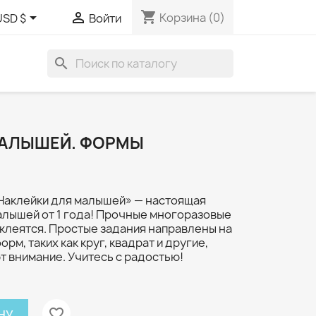
shopping_cart


Корзина
(0)
USD $
Войти
search
МАЛЫШЕЙ. ФОРМЫ
«Наклейки для малышей» — настоящая
алышей от 1 года! Прочные многоразовые
клеятся. Простые задания направлены на
рм, таких как круг, квадрат и другие,
т внимание. Учитесь с радостью!
favorite_border
НУ