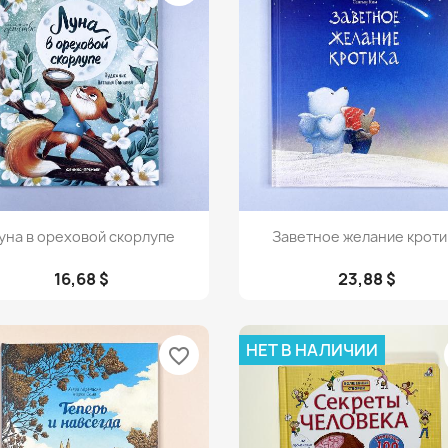
Просмотр
Просмотр


уна в ореховой скорлупе
Заветное желание кроти
16,68 $
23,88 $
НЕТ В НАЛИЧИИ
favorite_border