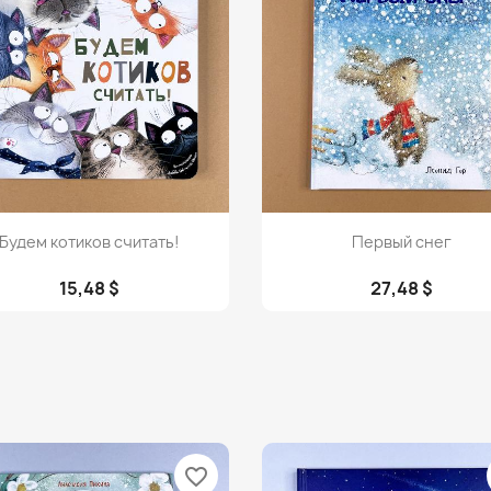
Просмотр
Просмотр


Будем котиков считать!
Первый снег
15,48 $
27,48 $
favorite_border