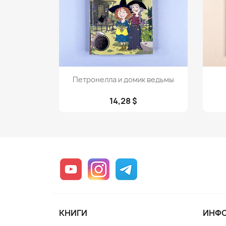
Просмотр

Петронелла и домик ведьмы
14,28 $
YouTube
Instagram
Telegram
КНИГИ
ИНФ