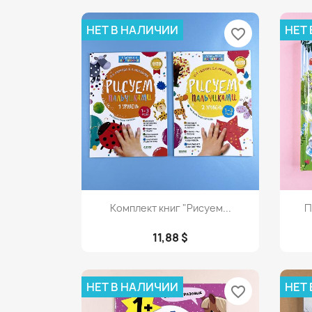
НЕТ В НАЛИЧИИ
НЕТ
favorite_border
Просмотр

Комплект книг "Рисуем...
П
11,88 $
НЕТ В НАЛИЧИИ
НЕТ
favorite_border