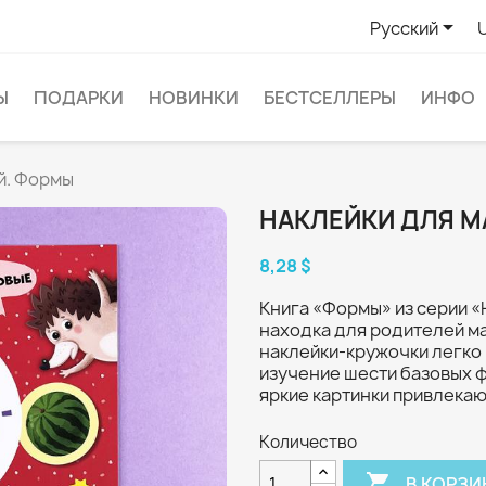

Русский
Ы
ПОДАРКИ
НОВИНКИ
БЕСТСЕЛЛЕРЫ
ИНФО
й. Формы
НАКЛЕЙКИ ДЛЯ 
8,28 $
Книга «Формы» из серии 
находка для родителей м
наклейки-кружочки легко 
изучение шести базовых фо
яркие картинки привлекаю
Количество

В КОРЗИ