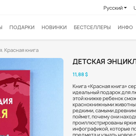

Русский
Ы
ПОДАРКИ
НОВИНКИ
БЕСТСЕЛЛЕРЫ
ИНФО
. Красная книга
ДЕТСКАЯ ЭНЦИКЛ
11,88 $
Книга «Красная книга» се
идеальный подарок для л
этой книжке ребенок смо
краснокнижными животным
редкими, самыми древними
поймет, почему они наход
проиллюстрированы ярким
инфографикой, которые п
предмета и узнать новое