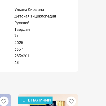
Ульяна Киршина
Детская энциклопедия
Русский
Твердая
7+
2025
335 г
263x201
48
НЕТ В НАЛИЧИИ
favorite_border
favorite_border