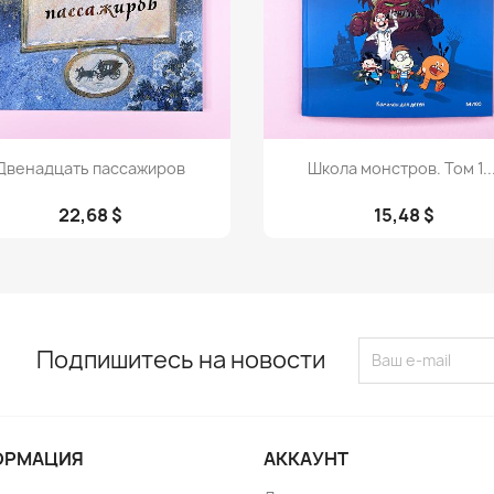
Просмотр
Просмотр


Двенадцать пассажиров
Школа монстров. Том 1...
22,68 $
15,48 $
Подпишитесь на новости
ОРМАЦИЯ
АККАУНТ