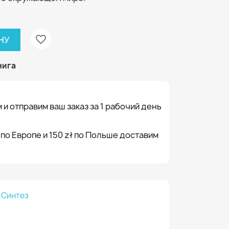
favorite_border
НУ
нига
 и отправим ваш заказ за 1 рабочий день
 по Европе и 150 zł по Польше доставим
-Синтез