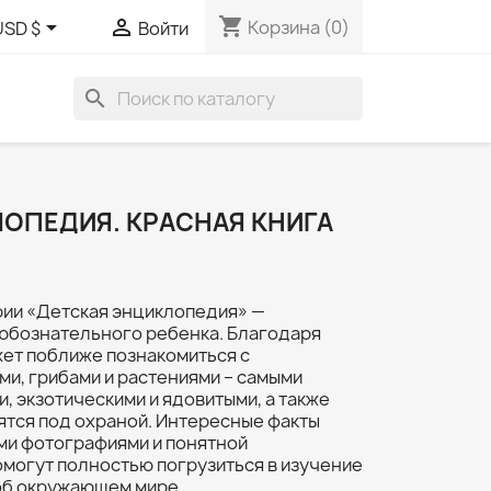
shopping_cart


Корзина
(0)
USD $
Войти
search
ОПЕДИЯ. КРАСНАЯ КНИГА
рии «Детская энциклопедия» —
юбознательного ребенка. Благодаря
жет поближе познакомиться с
и, грибами и растениями – самыми
, экзотическими и ядовитыми, а также
ятся под охраной. Интересные факты
и фотографиями и понятной
омогут полностью погрузиться в изучение
 об окружающем мире.