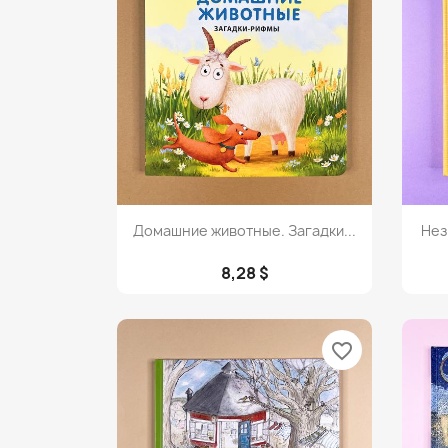
Просмотр

Домашние животные. Загадки...
Нез
8,28 $
favorite_border