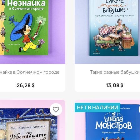
Просмотр
Просмотр


найка в Солнечном городе
Такие разные бабушки
26,28 $
13,08 $
НЕТ В НАЛИЧИИ
favorite_border