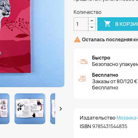
Количество

В КОРЗИ

Осталась последняя к
Быстро
Безопасно упакуем
Бесплатно
Заказы от 80/120 €
бесплатно

Издательство
Мозаика
ISBN
9785431544835