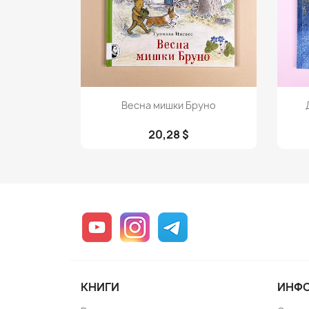
Просмотр

Весна мишки Бруно
20,28 $
YouTube
Instagram
Telegram
КНИГИ
ИНФ