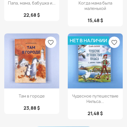
Просмотр
Просмотр


Папа, мама, бабушка и...
Когда мама была
маленькой
22,68 $
15,48 $
НЕТ В НАЛИЧИИ
favorite_border
favorite_border
Просмотр
Просмотр


Там в городе
Чудесное путешествие
Нильса...
23,88 $
21,48 $