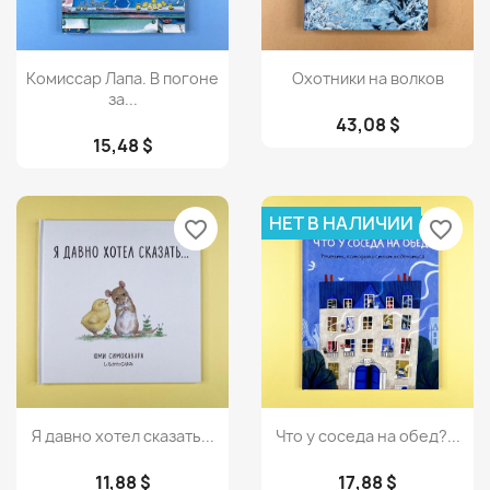
Просмотр
Просмотр


Комиссар Лапа. В погоне
Охотники на волков
за...
43,08 $
15,48 $
НЕТ В НАЛИЧИИ
favorite_border
favorite_border
Просмотр
Просмотр


Я давно хотел сказать...
Что у соседа на обед?...
11,88 $
17,88 $