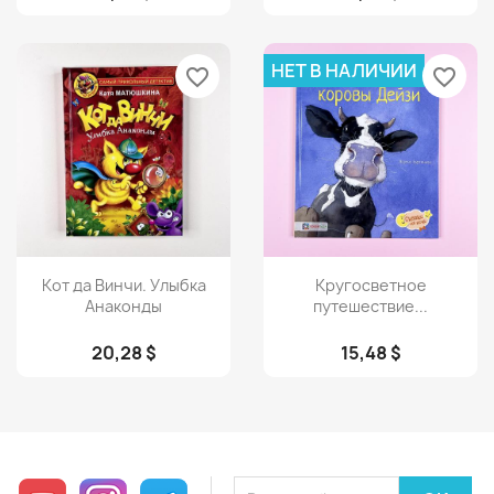
НЕТ В НАЛИЧИИ
favorite_border
favorite_border
Просмотр
Просмотр


Кот да Винчи. Улыбка
Кругосветное
Анаконды
путешествие...
20,28 $
15,48 $
YouTube
Instagram
Telegram