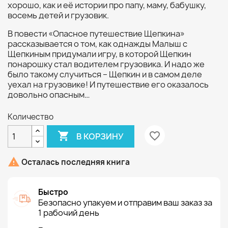
хорошо, как и её истории про папу, маму, бабушку,
восемь детей и грузовик.
В повести «Опасное путешествие Щепкина»
рассказывается о том, как однажды Малыш с
Щепкиным придумали игру, в которой Щепкин
понарошку стал водителем грузовика. И надо же
было такому случиться – Щепкин и в самом деле
уехал на грузовике! И путешествие его оказалось
довольно опасным…
Количество

favorite_border
В КОРЗИНУ

Осталась последняя книга
Быстро
Безопасно упакуем и отправим ваш заказ за
1 рабочий день