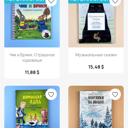
favorite_border
favorite_border
Просмотр
Просмотр


Чик и Брики. Страшное
Музыкальные сказки
чудовище
15,48 $
11,88 $
favorite_border
favorite_border