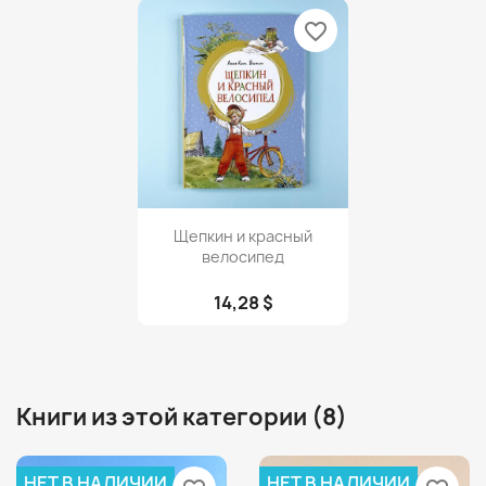
favorite_border
Просмотр

Щепкин и красный
велосипед
14,28 $
Книги из этой категории (8)
НЕТ В НАЛИЧИИ
НЕТ В НАЛИЧИИ