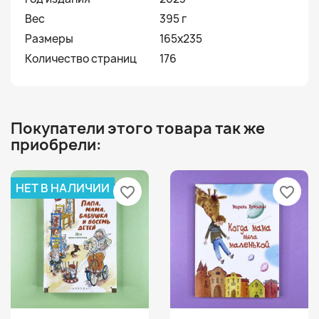
Вес
395 г
Размеры
165х235
Количество страниц
176
Покупатели этого товара так же
приобрели:
НЕТ В НАЛИЧИИ
favorite_border
favorite_border