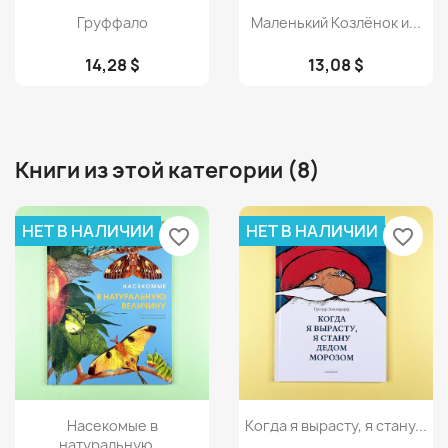
Просмотр
Просмотр


Груффало
Маленький Козлёнок и...
14,28 $
13,08 $
Книги из этой категории (8)
НЕТ В НАЛИЧИИ
НЕТ В НАЛИЧИИ
favorite_border
favorite_border
Просмотр
Просмотр


Насекомые в
Когда я вырасту, я стану...
натуральную...