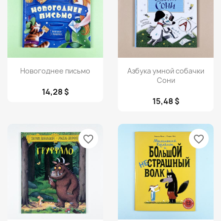
Просмотр
Просмотр


Новогоднее письмо
Азбука умной собачки
Сони
14,28 $
15,48 $
favorite_border
favorite_border