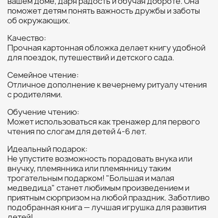
вашем доме, даря радость и обучая доброте. Она
поможет детям понять важность дружбы и заботы
об окружающих.
Качество:
Прочная картонная обложка делает книгу удобной
для поездок, путешествий и детского сада.
Семейное чтение:
Отличное дополнение к вечернему ритуалу чтения
с родителями.
Обучение чтению:
Может использоваться как тренажер для первого
чтения по слогам для детей 4-6 лет.
Идеальный подарок:
Не упустите возможность порадовать внука или
внучку, племянника или племянницу таким
трогательным подарком! "Большая и малая
медведица" станет любимым произведением и
приятным сюрпризом на любой праздник. Заботливо
подобранная книга — лучшая игрушка для развития
детей!