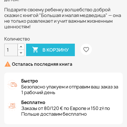
Подарите своему ребенку волшебство доброй
сказки с книгой "Большая и малая медведица" — она
не только развлекает и учит важным жизненным
ценностям!
Количество

favorite_border
В КОРЗИНУ

Осталась последняя книга
Быстро
Безопасно упакуем и отправим ваш заказ за
1 рабочий день
Бесплатно
Заказы от 80/120 € по Европе и 150 zł по
Польше доставим бесплатно