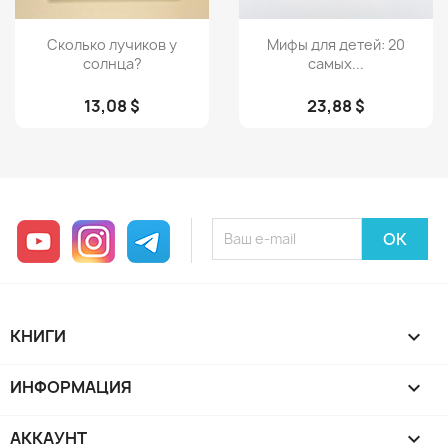
Просмотр
Просмотр


Сколько лучиков у
Мифы для детей: 20
солнца?
самых...
13,08 $
23,88 $
YouTube
Instagram
Telegram
КНИГИ

ИНФОРМАЦИЯ

АККАУНТ
