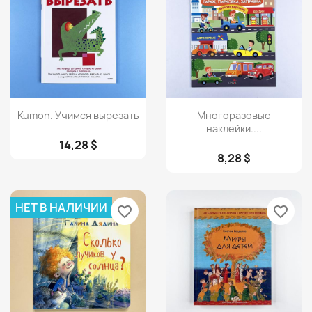
Просмотр
Просмотр


Kumon. Учимся вырезать
Многоразовые
наклейки....
14,28 $
8,28 $
НЕТ В НАЛИЧИИ
favorite_border
favorite_border