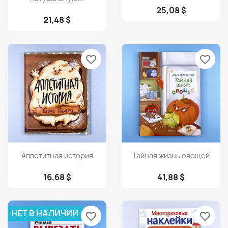
25,08 $
21,48 $
favorite_border
favorite_border
Просмотр
Просмотр


Аппетитная история
Тайная жизнь овощей
16,68 $
41,88 $
НЕТ В НАЛИЧИИ
favorite_border
favorite_border