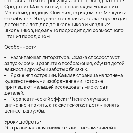
отправляются на прогулку. Сколько звёзд на небе!
Среди них Машуня найдет созвездия Большой и
Малой медведицы. Они всегда рядом, как Машуня и
её бабушка. Эта увлекательная история в прозе для
детей от 3 лет, для дошкольников и младших
школьников, идеально подходит для совместного
чтения перед сном.
Особенности:
Развивающая литература: Сказка способствует
запуску речи и развитию воображения, обучая детей
важности дружбы и заботы о близких.
Яркие иллюстрации: Каждая страница наполнена
художественными изображениями, которые
приглашают малышей исследовать мир слов и
деталей.
Терапевтический эффект: Чтение улучшает
внимание и память, а также помогает детям понять
ценность дружбы.
Уроки доброты:
Эта развивающая книжка станет незаменимой в