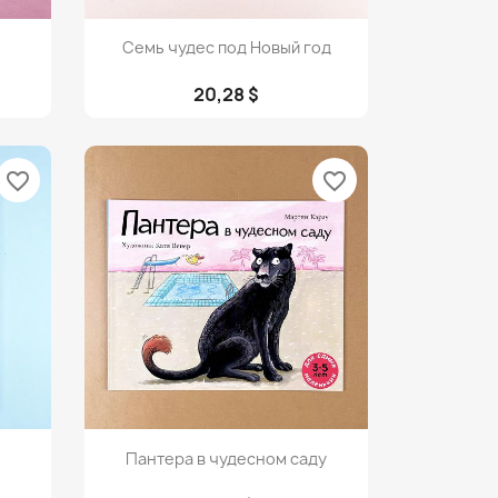
Просмотр

Семь чудес под Новый год
20,28 $
favorite_border
favorite_border
Просмотр

Пантера в чудесном саду