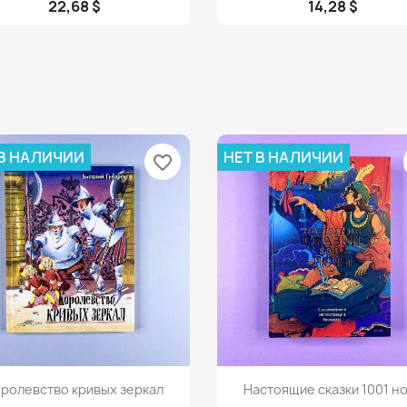
22,68 $
14,28 $
 В НАЛИЧИИ
НЕТ В НАЛИЧИИ
favorite_border
Просмотр
Просмотр


ролевство кривых зеркал
Настоящие сказки 1001 н