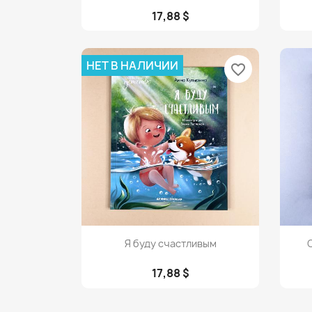
17,88 $
НЕТ В НАЛИЧИИ
favorite_border
Просмотр

Я буду счастливым
С
17,88 $