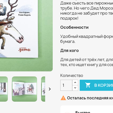
Даже съесть все пирожные
трубе. Но чего Дед Мороз
никогда не забудет про тв
подарок!
Особенности
Удобный квадратный форм
бумага.
Для кого
Для детей от трёх лет, дл
тех, кто ищет книгу для с
Количество

В КОРЗИ


Осталась последняя к
Быстро