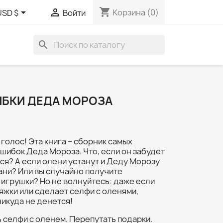
shopping_cart


Корзина
(0)
USD $
Войти
search
БКИ ДЕДА МОРОЗА
голос! Эта книга – сборник самых
шибок Деда Мороза. Что, если он забудет
ся? А если олени устанут и Деду Морозу
ани? Или вы случайно получите
игрушки? Но не волнуйтесь: даже если
жки или сделает селфи с оленями,
икуда не денется!
 селфи с оленем. Перепутать подарки.