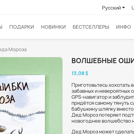

Русский
Ы
ПОДАРКИ
НОВИНКИ
БЕСТСЕЛЛЕРЫ
ИНФО
еда Мороза
ВОЛШЕБНЫЕ ОШИ
13,08 $
Приготовьтесь хохотать в 
забавных и невероятных о
GPS-навигатор и заблудит
придётся самому тянуть с
бабушкину шляпку вместо 
Дед Мороз потеряет подтя
новогоднее волшебство н
Дед Мороз может сделать