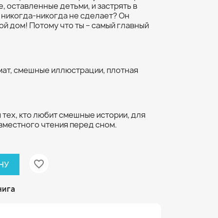
, оставленные детьми, и застрять в
 никогда-никогда не сделает? Он
ой дом! Потому что ты – самый главный
ат, смешные иллюстрации, плотная
я тех, кто любит смешные истории, для
овместного чтения перед сном.
favorite_border
НУ
нига