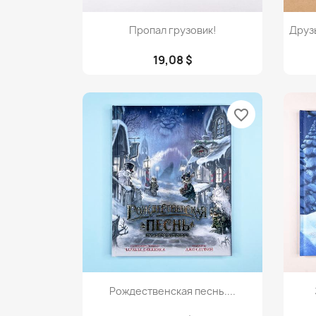
Просмотр

Пропал грузовик!
Друз
19,08 $
favorite_border
Просмотр

Рождественская песнь....