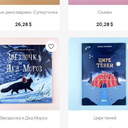
Просмотр
Просмотр


ья-динозаврики. Супергонка
Сказки
26,28 $
20,28 $
favorite_border
Просмотр
Просмотр


Звездочка и Дед Мороз
Цирк теней