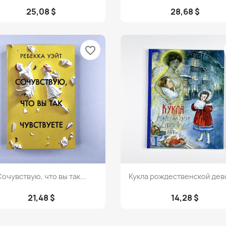
25,08 $
28,68 $
favorite_border
Просмотр
Просмотр


очувствую, что вы так...
Кукла рождественской дев
21,48 $
14,28 $