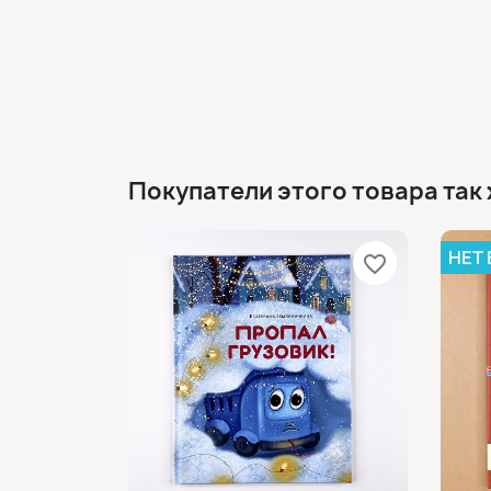
Покупатели этого товара так
НЕТ
favorite_border