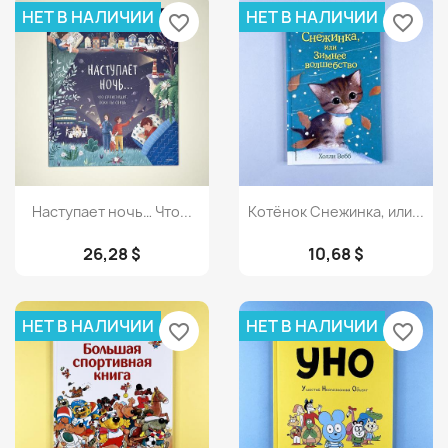
НЕТ В НАЛИЧИИ
НЕТ В НАЛИЧИИ
favorite_border
favorite_border
Просмотр
Просмотр


Наступает ночь… Что...
Котёнок Снежинка, или...
26,28 $
10,68 $
НЕТ В НАЛИЧИИ
НЕТ В НАЛИЧИИ
favorite_border
favorite_border