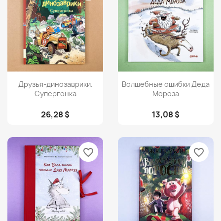
Просмотр
Просмотр


Друзья-динозаврики.
Волшебные ошибки Деда
Супергонка
Мороза
26,28 $
13,08 $
favorite_border
favorite_border