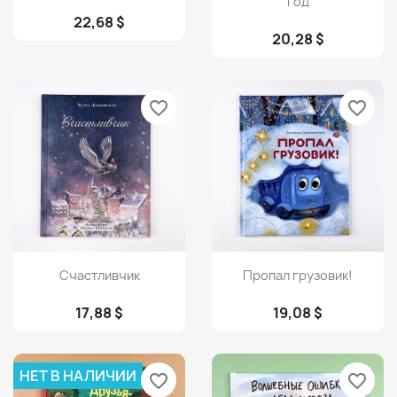
год
22,68 $
20,28 $
favorite_border
favorite_border
Просмотр
Просмотр


Счастливчик
Пропал грузовик!
17,88 $
19,08 $
НЕТ В НАЛИЧИИ
favorite_border
favorite_border