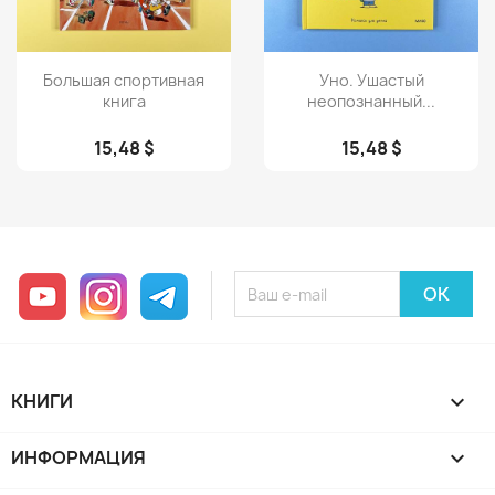
Просмотр
Просмотр


Большая спортивная
Уно. Ушастый
книга
неопознанный...
15,48 $
15,48 $
YouTube
Instagram
Telegram
КНИГИ

ИНФОРМАЦИЯ
