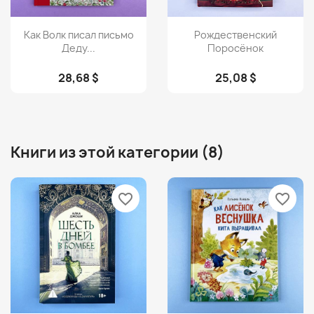
Просмотр
Просмотр


Как Волк писал письмо
Рождественский
Деду...
Поросёнок
28,68 $
25,08 $
Книги из этой категории (8)
favorite_border
favorite_border