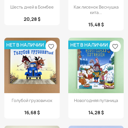
Просмотр
Просмотр


Шесть дней в Бомбее
Как лисенок Веснушка
кита...
20,28 $
15,48 $
НЕТ В НАЛИЧИИ
НЕТ В НАЛИЧИИ
favorite_border
favorite_border
Просмотр
Просмотр


Голубой грузовичок
Новогодняя путаница
16,68 $
14,28 $