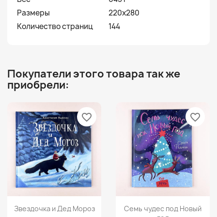
Размеры
220х280
Количество страниц
144
Покупатели этого товара так же
приобрели:
favorite_border
favorite_border
Просмотр
Просмотр


Звездочка и Дед Мороз
Семь чудес под Новый