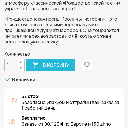
атмосферу классической «Рождественской песни»
украсят образы лесных зверят!
«Рождественская песнь. Кроличьи истории» – это
книга с очаровательными персонажами и
проникающей в душу атмосферой. Она понравится
читателям всех возрастов и с лёгкостью оживит
нестареющую классику.
Количество

favorite_border
В КОРЗИНУ

В наличии
Быстро
Безопасно упакуем и отправим ваш заказ за
1 рабочий день
Бесплатно
Заказы от 80/120 € по Европе и 150 zł по