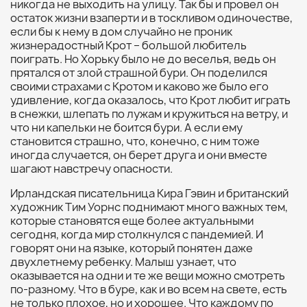
никогда не выходить на улицу. Так бы и провел он
остаток жизни взаперти и в тоскливом одиночестве,
если бы к нему в дом случайно не проник
жизнерадостный Крот – большой любитель
поиграть. Но Хорьку было не до веселья, ведь он
прятался от злой страшной бури. Он поделился
своими страхами с Кротом и каково же было его
удивление, когда оказалось, что Крот любит играть
в снежки, шлепать по лужам и кружиться на ветру, и
что ни капельки не боится бури. А если ему
становится страшно, что, конечно, с ним тоже
иногда случается, он берет друга и они вместе
шагают навстречу опасности.
Ирландская писательница Кира Гэвин и британский
художник Тим Уорнс поднимают много важных тем,
которые становятся еще более актуальными
сегодня, когда мир столкнулся с пандемией. И
говорят они на языке, который понятен даже
двухлетнему ребенку. Малыш узнает, что
оказывается на одни и те же вещи можно смотреть
по-разному. Что в буре, как и во всем на свете, есть
не только плохое, но и хорошее. Что каждому по