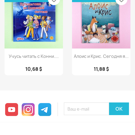
Просмотр
Просмотр


Учусь читать с Конни....
Алоис и Крис. Сегодня я...
10,68 $
11,88 $
YouTube
Instagram
Telegram