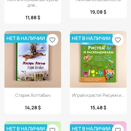
для...
19,08 $
11,88 $
НЕТ В НАЛИЧИИ
НЕТ В НАЛИЧИИ
favorite_border
favorite_border
Просмотр
Просмотр


Старик Хоттабыч
Играй и расти! Рисуем и...
14,28 $
15,48 $
НЕТ В НАЛИЧИИ
НЕТ В НАЛИЧИИ
favorite_border
favorite_border