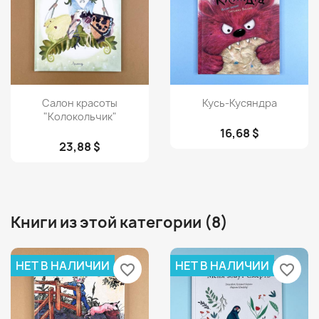
Просмотр
Просмотр


Салон красоты
Кусь-Кусяндра
"Колокольчик"
16,68 $
23,88 $
Книги из этой категории (8)
НЕТ В НАЛИЧИИ
НЕТ В НАЛИЧИИ
favorite_border
favorite_border