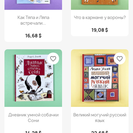
Просмотр
Просмотр


Как Тяпа и Ляпа
Что в кармане у вороны?
встречали...
19,08 $
16,68 $
favorite_border
favorite_border
Просмотр
Просмотр


Дневник умной собачки
Великий могучий русский
Сони
язык
14,28 $
22,68 $