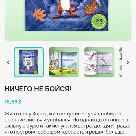


НИЧЕГО НЕ БОЙСЯ!
16,68 $
Жил в лесу Хорёк, жил не тужил – гулял, собирал
осенние листья и улыбался. Но однажды он попал в
сильную бурю и так испугался ветра, дождя и града,
что построил себе дом-крепость и решил больше