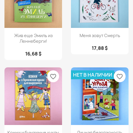
Просмотр
Просмотр


Жив еще Эмиль из
Меня зовут Смерть
Леннеберги!
17,88 $
16,68 $
НЕТ В НАЛИЧИИ
favorite_border
favorite_border
Просмотр
Просмотр


Конни и бумажные куклы
Личная безопасность