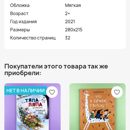
Обложка
Мягкая
Возраст
2+
Год издания
2021
Размеры
280х215
Количество страниц
32
Покупатели этого товара так же
приобрели:
НЕТ В НАЛИЧИИ
favorite_border
favorite_border