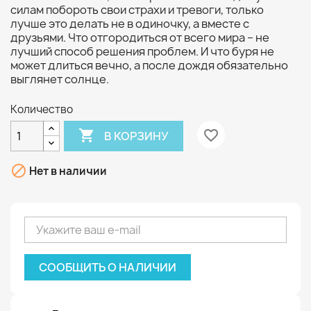
силам побороть свои страхи и тревоги, только
лучше это делать не в одиночку, а вместе с
друзьями. Что отгородиться от всего мира – не
лучший способ решения проблем. И что буря не
может длиться вечно, а после дождя обязательно
выглянет солнце.
Количество

favorite_border
В КОРЗИНУ

Нет в наличии
СООБЩИТЬ О НАЛИЧИИ