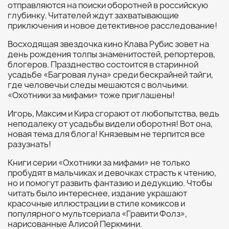
отправляются на поиски оборотней в российскую
глубинку. Читателей ждут захватывающие
приключения и новое детективное расследование!
Восходящая звездочка кино Клава Рубис зовет на
день рождения толпы знаменитостей, репортеров,
блогеров. Празднество состоится в старинной
усадьбе «Багровая луна» среди бескрайней тайги,
где человечьи следы мешаются с волчьими.
«Охотники за мифами» тоже приглашены!
Игорь, Максим и Кира сгорают от любопытства, ведь
неподалеку от усадьбы видели оборотня! Вот она,
новая тема для блога! Князевым не терпится все
разузнать!
Книги серии «Охотники за мифами» не только
пробудят в мальчиках и девочках страсть к чтению,
но и помогут развить фантазию и дедукцию. Чтобы
читать было интереснее, издание украшают
красочные иллюстрации в стиле комиксов и
популярного мультсериала «Гравити Фолз»,
нарисованные Алисой Перкмини.