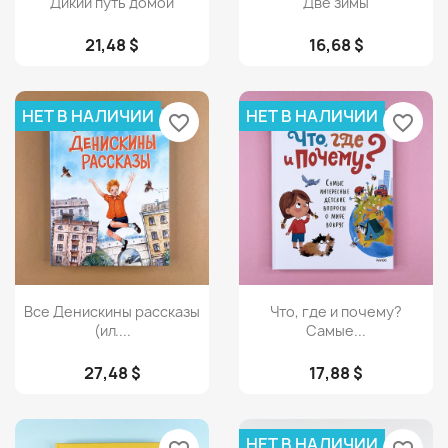
Дикий путь домой
Две зимы
21,48 $
16,68 $
НЕТ В НАЛИЧИИ
НЕТ В НАЛИЧИИ
favorite_border
favorite_border
Просмотр
Просмотр


Все Денискины рассказы
Что, где и почему?
(ил....
Самые...
27,48 $
17,88 $
НЕТ В НАЛИЧИИ