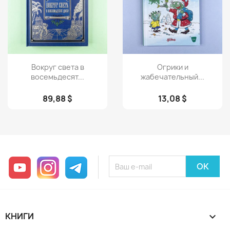
Просмотр
Просмотр


Вокруг света в
Огрики и
восемьдесят...
жабечательный...
89,88 $
13,08 $
YouTube
Instagram
Telegram
КНИГИ
