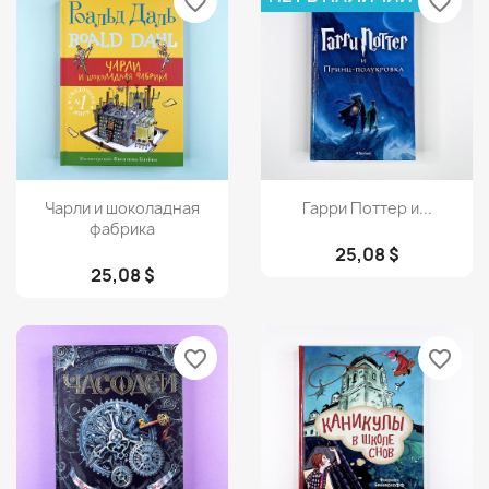
favorite_border
favorite_border
Просмотр
Просмотр


Чарли и шоколадная
Гарри Поттер и...
фабрика
25,08 $
25,08 $
favorite_border
favorite_border