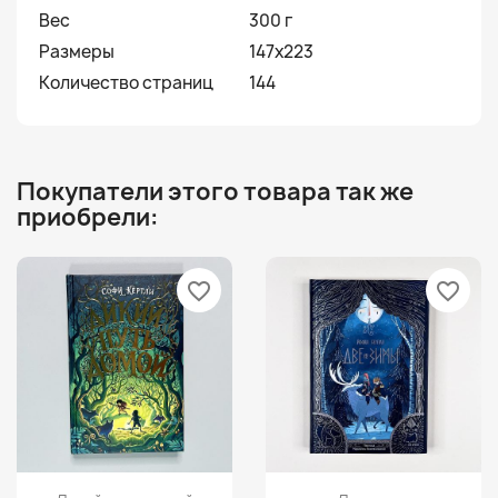
Вес
300 г
Размеры
147х223
Количество страниц
144
Покупатели этого товара так же
приобрели:
favorite_border
favorite_border
Просмотр
Просмотр

