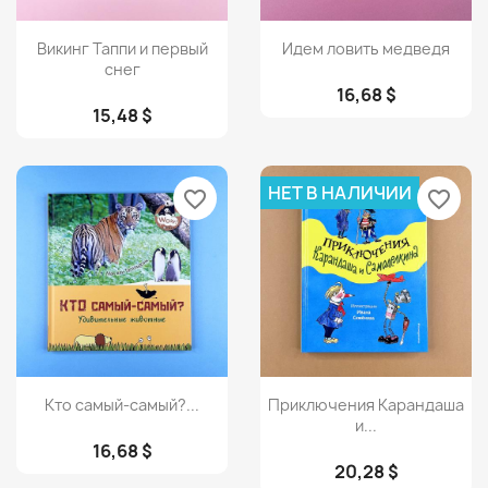
Просмотр
Просмотр


Викинг Таппи и первый
Идем ловить медведя
снег
16,68 $
15,48 $
НЕТ В НАЛИЧИИ
favorite_border
favorite_border
Просмотр
Просмотр


Кто самый-самый?...
Приключения Карандаша
и...
16,68 $
20,28 $