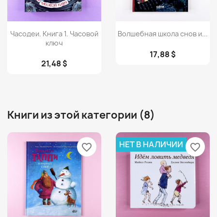
Просмотр
Просмотр


Часодеи. Книга 1. Часовой
Волшебная школа снов и...
ключ
17,88 $
21,48 $
Книги из этой категории (8)
НЕТ В НАЛИЧИИ
favorite_border
favorite_border