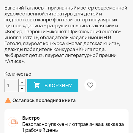
Евгений Гаглоев – признанный мастер современной
художественной литературы для детей и
подростков в жанре фэнтези, автор популярных
циклов «Дарина – разрушительница заклятий» и
«Кефир, Гаврош и Рикошет. Приключения енотов-
инопланетян», обладатель медали имени Н.В.
Гоголя, лауреат конкурса «Новая детская книга»,
дважды победитель конкурса «Книга года:
выбирают дети», лауреат литературной премии
«Алиса».
Количество

favorite_border
В КОРЗИНУ

Осталась последняя книга
Быстро
Безопасно упакуем и отправим ваш заказ за
1 рабочий день