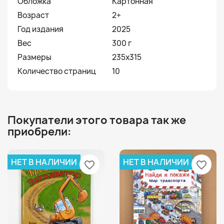
Обложка
Картонная
Возраст
2+
Год издания
2025
Вес
300 г
Размеры
235х315
Количество страниц
10
Покупатели этого товара так же
приобрели:
НЕТ В НАЛИЧИИ
НЕТ В НАЛИЧИИ
favorite_border
favorite_border