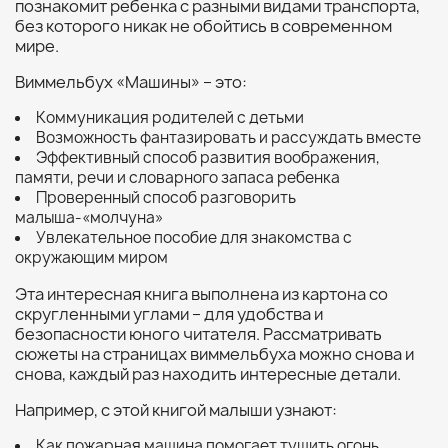
познакомит ребенка с разными видами транспорта,
без которого никак не обойтись в современном
мире.
Виммельбух «Машины» – это:
Коммуникация родителей с детьми
Возможность фантазировать и рассуждать вместе
Эффективный способ развития воображения,
памяти, речи и словарного запаса ребенка
Проверенный способ разговорить
малыша-«молчуна»
Увлекательное пособие для знакомства с
окружающим миром
Эта интересная книга выполнена из картона со
скругленными углами – для удобства и
безопасности юного читателя. Рассматривать
сюжеты на страницах виммельбуха можно снова и
снова, каждый раз находить интересные детали.
Например, с этой книгой малыши узнают:
Как пожарная машина помогает тушить огонь