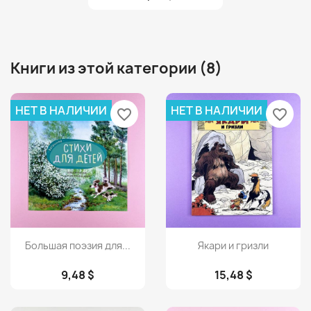
Книги из этой категории (8)
НЕТ В НАЛИЧИИ
НЕТ В НАЛИЧИИ
favorite_border
favorite_border
Просмотр
Просмотр


Большая поэзия для...
Якари и гризли
9,48 $
15,48 $