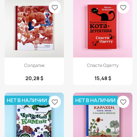
favorite_border
favorite_border
Просмотр
Просмотр


Солдатик
Спасти Одетту
20,28 $
15,48 $
НЕТ В НАЛИЧИИ
НЕТ В НАЛИЧИИ
favorite_border
favorite_border