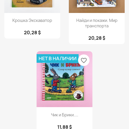
Просмотр
Просмотр


Крошка Экскаватор
Найди и покажи. Мир
транспорта
20,28 $
20,28 $
НЕТ В НАЛИЧИИ
favorite_border
Просмотр

Чик и Брики....
11,88 $