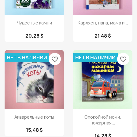
Просмотр
Просмотр


Чудесные камни
Карлхен, папа, мама и...
20,28 $
21,48 $
НЕТ В НАЛИЧИИ
НЕТ В НАЛИЧИИ
favorite_border
favorite_border
Просмотр
Просмотр


Акварельные коты
Спокойной ночи,
пожарная...
15,48 $
14,28 $