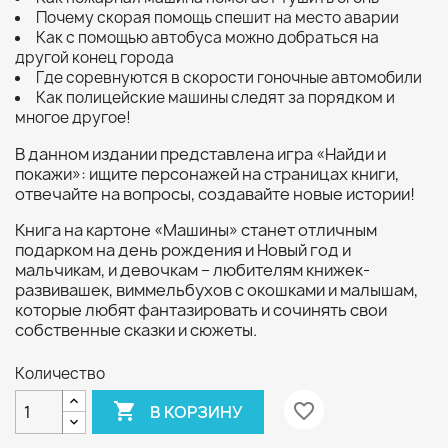
Почему скорая помощь спешит на место аварии
Как с помощью автобуса можно добраться на
другой конец города
Где соревнуются в скорости гоночные автомобили
Как полицейские машины следят за порядком и
многое другое!
В данном издании представлена игра «Найди и
покажи»: ищите персонажей на страницах книги,
отвечайте на вопросы, создавайте новые истории!
Книга на картоне «Машины» станет отличным
подарком на день рождения и Новый год и
мальчикам, и девочкам – любителям книжек-
развивашек, виммельбухов с окошками и малышам,
которые любят фантазировать и сочинять свои
собственные сказки и сюжеты.
Количество

favorite_border
В КОРЗИНУ