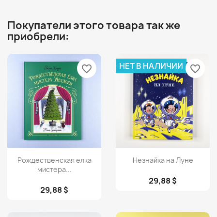
Покупатели этого товара так же
приобрели:
НЕТ В НАЛИЧИИ
favorite_border
favorite_border
Просмотр
Просмотр


Рождественская елка
Незнайка на Луне
мистера...
29,88 $
29,88 $