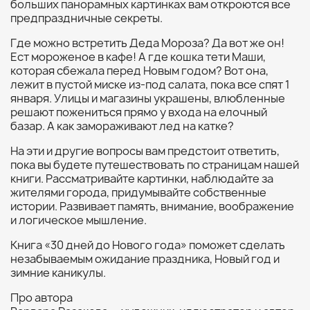
больших панорамных картинках вам откроются все
предпраздничные секреты.
Где можно встретить Деда Мороза? Да вот же он!
Ест мороженое в кафе! А где кошка тети Маши,
которая сбежала перед Новым годом? Вот она,
лежит в пустой миске из-под салата, пока все спят 1
января. Улицы и магазины украшены, влюбленные
решают пожениться прямо у входа на елочный
базар. А как замораживают лед на катке?
На эти и другие вопросы вам предстоит ответить,
пока вы будете путешествовать по страницам нашей
книги. Рассматривайте картинки, наблюдайте за
жителями города, придумывайте собственные
истории. Развивает память, внимание, воображение
и логическое мышление.
Книга «30 дней до Нового года» поможет сделать
незабываемым ожидание праздника, Новый год и
зимние каникулы.
Про автора