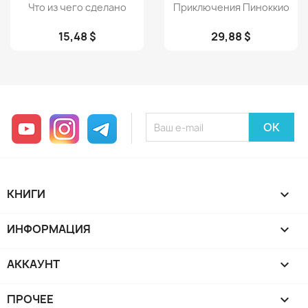
Просмотр
Просмотр


Что из чего сделано
Приключения Пиноккио
15,48 $
29,88 $
YouTube
Instagram
Telegram
КНИГИ

ИНФОРМАЦИЯ

АККАУНТ

ПРОЧЕЕ
