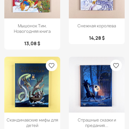
Просмотр
Просмотр


Мышонок Тим.
Снежная королева
Новогодняя книга
14,28 $
13,08 $
favorite_border
favorite_border
Просмотр
Просмотр


Скандинавские мифы для
Страшные сказки и
детей
предания...