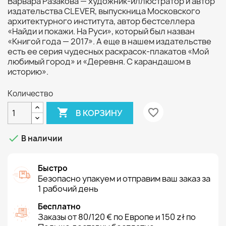
Варвара Разакова — художник-иллюстратор и автор
издательства CLEVER, выпускница Московского
архитектурного института, автор бестселлера
«Найди и покажи. На Руси», который был назван
«Книгой года — 2017». А еще в нашем издательстве
есть ее серия чудесных раскрасок-плакатов «Мой
любимый город» и «Деревня. С карандашом в
историю».
Количество

favorite_border
В КОРЗИНУ

В наличии
Быстро
Безопасно упакуем и отправим ваш заказ за
1 рабочий день
Бесплатно
Заказы от 80/120 € по Европе и 150 zł по