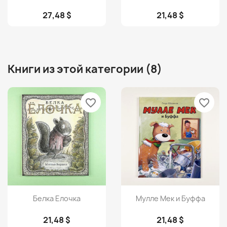
27,48 $
21,48 $
Книги из этой категории (8)
favorite_border
favorite_border
Просмотр
Просмотр


Белка Елочка
Мулле Мек и Буффа
21,48 $
21,48 $