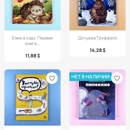
Просмотр
Просмотр


Ежик в саду. Первая
Дочурка Груффало
книга...
14,28 $
11,88 $
НЕТ В НАЛИЧИИ
favorite_border
favorite_border