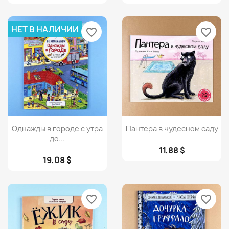
НЕТ В НАЛИЧИИ
favorite_border
favorite_border
Просмотр
Просмотр


Однажды в городе с утра
Пантера в чудесном саду
до...
11,88 $
19,08 $
favorite_border
favorite_border