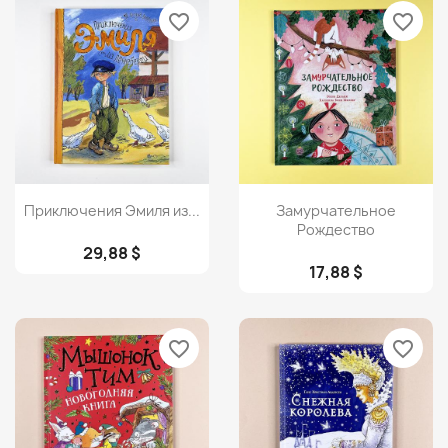
favorite_border
favorite_border
Просмотр
Просмотр


Приключения Эмиля из...
Замурчательное
Рождество
29,88 $
17,88 $
favorite_border
favorite_border