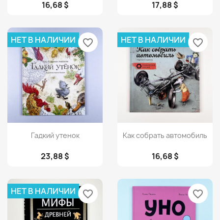
16,68 $
17,88 $
НЕТ В НАЛИЧИИ
НЕТ В НАЛИЧИИ
favorite_border
favorite_border
Просмотр
Просмотр


Гадкий утенок
Как собрать автомобиль
23,88 $
16,68 $
НЕТ В НАЛИЧИИ
favorite_border
favorite_border