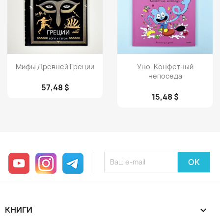
Просмотр
Просмотр


Мифы Древней Греции
Уно. Конфетный
непоседа
57,48 $
15,48 $
YouTube
Instagram
Telegram
КНИГИ
