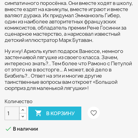
симпатичного поросёнка. Они вместе ходят в школу,
вместе ездят на каникулы, вместе играют и вместе
валяют дурака. Их придумал Эмманюэль Гибер,
один из наиболее авторитетных французских
комиксистов, обладатель премии Рене Госинни за
сценарное мастерство, а нарисовал известный
детский иллюстратор Марк Бутаван.
Ну и ну! Ариоль купил подарок Ванессе, немного
застенчивой лягушке из своего класса. Зачем,
интересно знать?.. Тем более что Рамоно с Петулой
от этого не в восторге… А может, всё дело в
Бизбиль?.. Ответ на эти и многие другие
таинственные вопросы вам откроет «Большой
сюрприз для маленькой лягушки»!
Количество

favorite_border
В КОРЗИНУ

В наличии