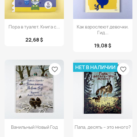
Просмотр
Просмотр


Пора в туалет. Книга с...
Как взрослеют девочки.
Гид...
22,68 $
19,08 $
НЕТ В НАЛИЧИИ
favorite_border
favorite_border
Просмотр
Просмотр


Ванильный Новый Год
Папа, десять – это много?