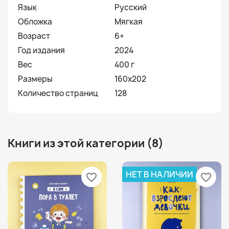
Язык
Русский
Обложка
Мягкая
Возраст
6+
Год издания
2024
Вес
400 г
Размеры
160х202
Количество страниц
128
Книги из этой категории (8)
НЕТ В НАЛИЧИИ
favorite_border
favorite_border