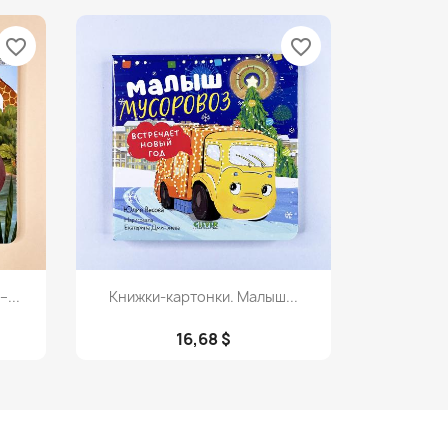
favorite_border
favorite_border
Просмотр

...
Книжки-картонки. Малыш...
16,68 $