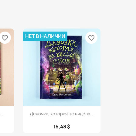
НЕТ В НАЛИЧИИ
favorite_border
favorite_border
Просмотр

..
Девочка, которая не видела...
15,48 $