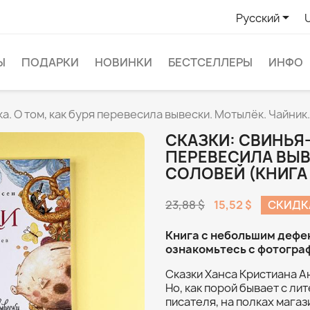

Русский
Ы
ПОДАРКИ
НОВИНКИ
БЕСТСЕЛЛЕРЫ
ИНФО
а. О том, как буря перевесила вывески. Мотылёк. Чайник
СКАЗКИ: СВИНЬЯ-
ПЕРЕВЕСИЛА ВЫВ
СОЛОВЕЙ (КНИГА
23,88 $
15,52 $
СКИДК
Книга с небольшим дефе
ознакомьтесь с фотогра
Сказки Ханса Кристиана А
Но, как порой бывает с л
писателя, на полках мага