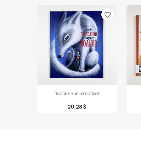
favorite_border
Просмотр

Последний из волков
20,28 $