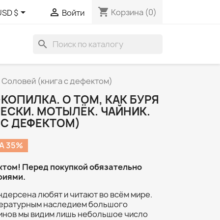
shopping_cart


Корзина
(0)
USD $
Войти
search
. Соловей (книга с дефектом)
КОПИЛКА. О ТОМ, КАК БУРЯ
ЕСКИ. МОТЫЛЁК. ЧАЙНИК.
 С ДЕФЕКТОМ)
А 35%
ктом! Перед покупкой обязательно
фиями.
ндерсена любят и читают во всём мире.
итературным наследием большого
зинов мы видим лишь небольшое число