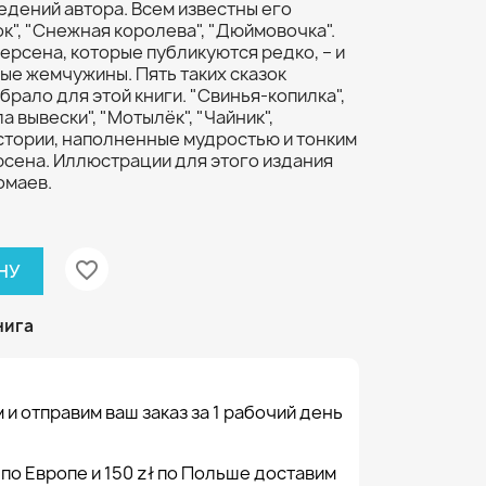
дений автора. Всем известны его
ок", "Снежная королева", "Дюймовочка".
дерсена, которые публикуются редко, – и
ые жемчужины. Пять таких сказок
брало для этой книги. "Свинья-копилка",
а вывески", "Мотылёк", "Чайник",
стории, наполненные мудростью и тонким
сена. Иллюстрации для этого издания
омаев.
favorite_border
НУ
нига
 и отправим ваш заказ за 1 рабочий день
 по Европе и 150 zł по Польше доставим