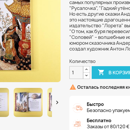
самых популярных произве
"Русалочка", "Гадкий утён
Но есть другие сказки Ан
это настоящие драгоценн
издательство "Лорета" вы
"О том, как буря перевесил
"Соловей" – волшебные и
юмором сказочника Андер
создал художник Антон Л
Количество

В КОРЗИ

Осталась последняя к

Быстро
Безопасно упакуем
Бесплатно
Заказы от 80/120 €