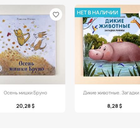
НЕТ В НАЛИЧИИ
favorite_border
Просмотр
Просмотр


Осень мишки Бруно
Дикие животные. Загадки –
20,28 $
8,28 $