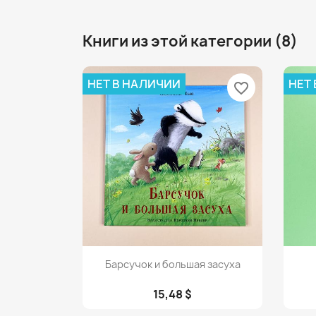
Книги из этой категории (8)
НЕТ В НАЛИЧИИ
НЕТ
favorite_border
Просмотр

Барсучок и большая засуха
15,48 $