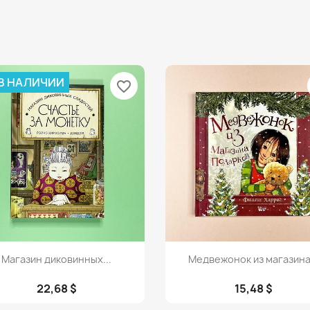
 В НАЛИЧИИ
favorite_border
Просмотр
Просмотр


Магазин диковинных...
Медвежонок из магазина.
22,68 $
15,48 $