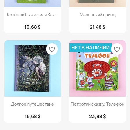
Просмотр
Просмотр


Котёнок Рыжик, или Как...
Маленький принц
10,68 $
21,48 $
НЕТ В НАЛИЧИИ
favorite_border
favorite_border
Просмотр
Просмотр


Долгое путешествие
Потрогай сказку. Телефон
16,68 $
23,88 $