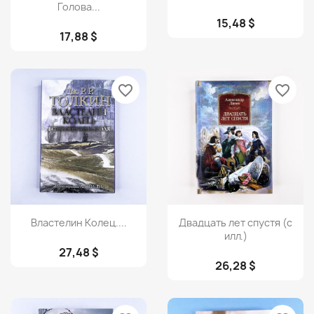
Голова...
15,48 $
17,88 $
favorite_border
favorite_border
Просмотр
Просмотр


Властелин Колец....
Двадцать лет спустя (с
илл.)
27,48 $
26,28 $