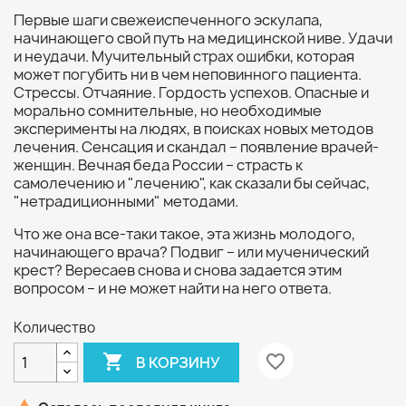
Первые шаги свежеиспеченного эскулапа,
начинающего свой путь на медицинской ниве. Удачи
и неудачи. Мучительный страх ошибки, которая
может погубить ни в чем неповинного пациента.
Стрессы. Отчаяние. Гордость успехов. Опасные и
морально сомнительные, но необходимые
эксперименты на людях, в поисках новых методов
лечения. Сенсация и скандал – появление врачей-
женщин. Вечная беда России – страсть к
самолечению и "лечению", как сказали бы сейчас,
"нетрадиционными" методами.
Что же она все-таки такое, эта жизнь молодого,
начинающего врача? Подвиг – или мученический
крест? Вересаев снова и снова задается этим
вопросом – и не может найти на него ответа.
Количество

favorite_border
В КОРЗИНУ