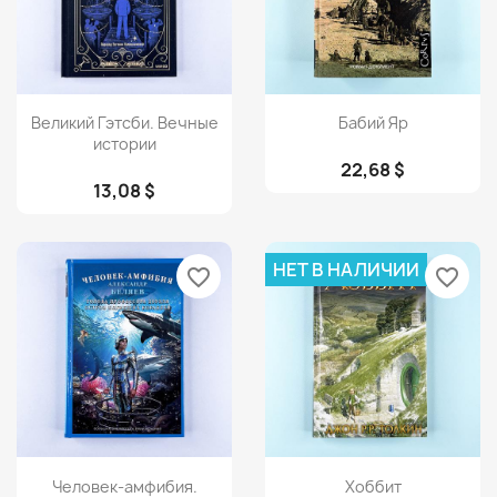
Просмотр
Просмотр


Великий Гэтсби. Вечные
Бабий Яр
истории
22,68 $
13,08 $
НЕТ В НАЛИЧИИ
favorite_border
favorite_border
Просмотр
Просмотр


Человек-амфибия.
Хоббит