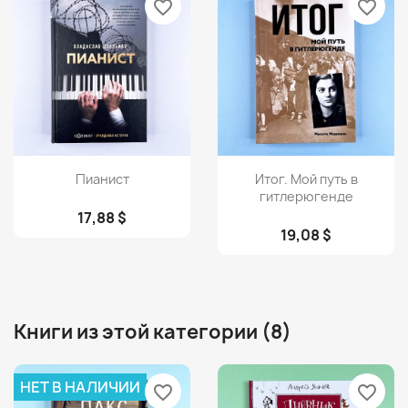
favorite_border
favorite_border
Просмотр
Просмотр


Пианист
Итог. Мой путь в
гитлерюгенде
17,88 $
19,08 $
Книги из этой категории (8)
НЕТ В НАЛИЧИИ
favorite_border
favorite_border