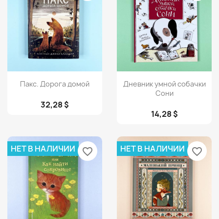
Просмотр
Просмотр


Пакс. Дорога домой
Дневник умной собачки
Сони
32,28 $
14,28 $
НЕТ В НАЛИЧИИ
НЕТ В НАЛИЧИИ
favorite_border
favorite_border