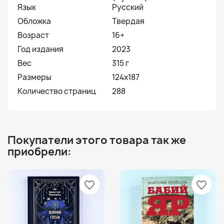
Язык
Русский
Обложка
Твердая
Возраст
16+
Год издания
2023
Вес
315 г
Размеры
124х187
Количество страниц
288
Покупатели этого товара так же
приобрели:
favorite_border
favorite_border