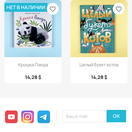
НЕТ В НАЛИЧИИ
favorite_border
favorite_border
Просмотр
Просмотр


Крошка Панда
Целый букет котов
14,28 $
14,28 $
YouTube
Instagram
Telegram