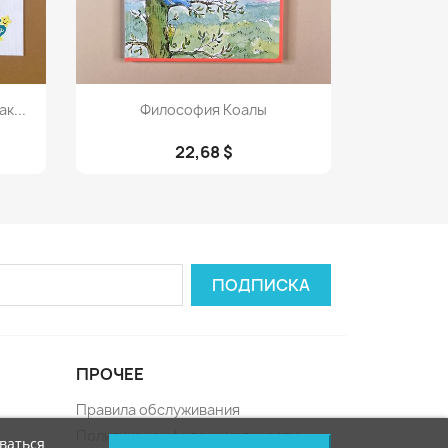
Просмотр

к...
Философия Коалы
22,68 $
ПРОЧЕЕ
Правила обслуживания
Политика конфиденциальности
ваться