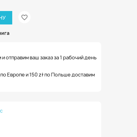
favorite_border
НУ
нига
 и отправим ваш заказ за 1 рабочий день
 по Европе и 150 zł по Польше доставим
ic