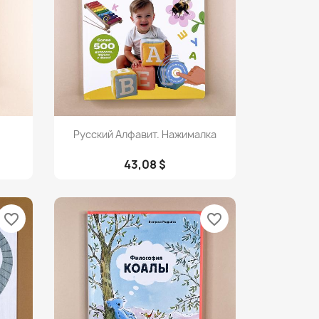
Просмотр

Русский Алфавит. Нажималка
43,08 $
favorite_border
favorite_border