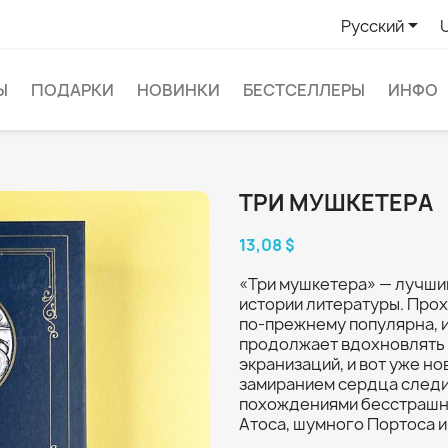

Русский
Ы
ПОДАРКИ
НОВИНКИ
БЕСТСЕЛЛЕРЫ
ИНФО
ТРИ МУШКЕТЕРА
13,08 $
«Три мушкетера» — лучши
истории литературы. Прох
по‑прежнему популярна, 
продолжает вдохновлять 
экранизаций, и вот уже но
замиранием сердца следи
похождениями бесстрашно
Атоса, шумного Портоса и