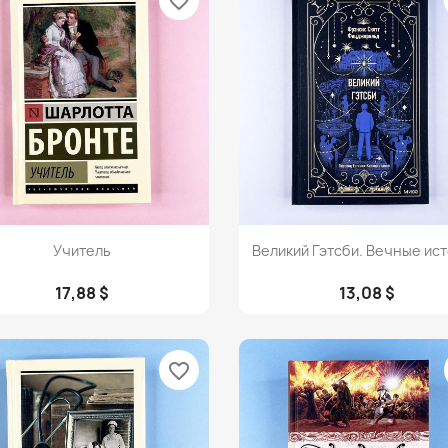
favorite_border
Просмотр
Просмотр


Учитель
Великий Гэтсби. Вечные ис
17,88 $
13,08 $
favorite_border