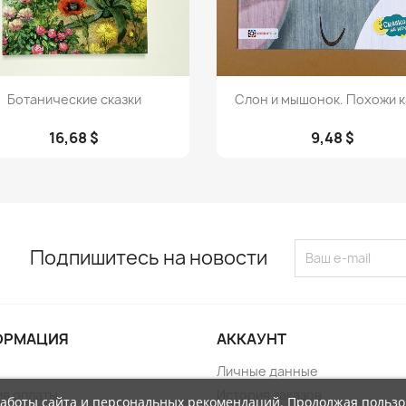
Просмотр
Просмотр


Ботанические сказки
Слон и мышонок. Похожи ка
16,68 $
9,48 $
Подпишитесь на новости
ОРМАЦИЯ
АККАУНТ
Личные данные
ия оплаты
История заказов
работы сайта и персональных рекомендаций. Продолжая пользо