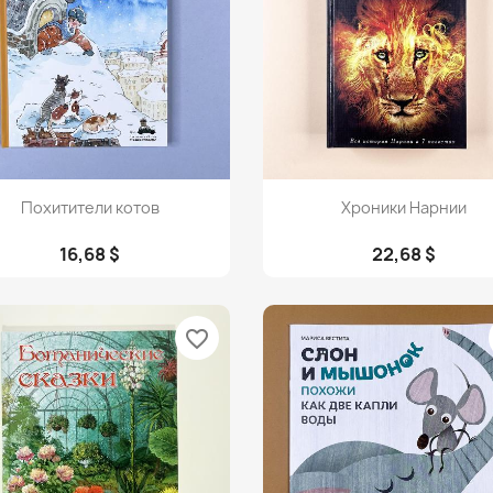
Просмотр
Просмотр


Похитители котов
Хроники Нарнии
16,68 $
22,68 $
favorite_border