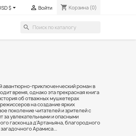
shopping_cart


Корзина
(0)
USD $
Войти
search
й авантюрно‑приключенческий роман в
одит время, однако эта прекрасная книга
история об отважных мушкетерах
режиссеров на создание ярких
вое поколение читателей и зрителей с
т за увлекательными и опасными
го гасконца д’Артаньяна, благородного
 загадочного Арамиса...