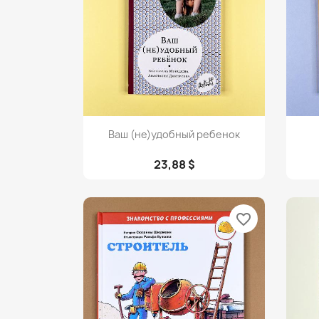
Просмотр

Ваш (не)удобный ребенок
23,88 $
favorite_border