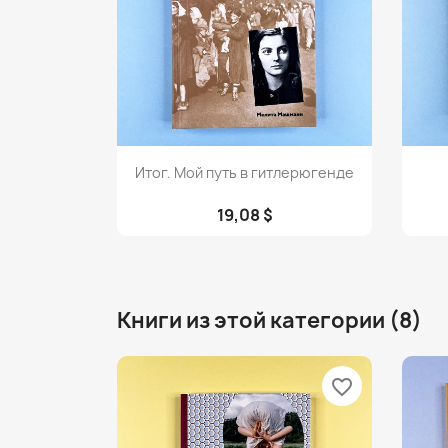
Просмотр

Итог. Мой путь в гитлерюгенде
19,08 $
Книги из этой категории (8)
favorite_border