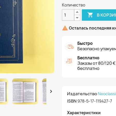
Количество

В КОРЗИ

Осталась последняя к
Быстро
Безопасно упакуем
Бесплатно
Заказы от 80/120 €
бесплатно

Издательство
Neoclass
ISBN
978-5-17-119427-7
Характеристики