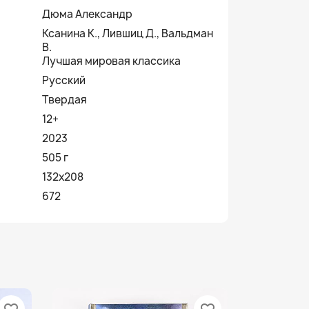
Дюма Александр
Ксанина К., Лившиц Д., Вальдман
В.
Лучшая мировая классика
Русский
Твердая
12+
2023
505 г
132х208
672