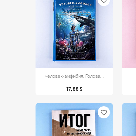
favorite_border
Просмотр

Человек-амфибия. Голова...
17,88 $
favorite_border