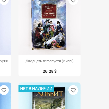
favorite_border
favorite_border
Просмотр

тории
Двадцать лет спустя (с илл.)
26,28 $
НЕТ В НАЛИЧИИ
favorite_border
favorite_border