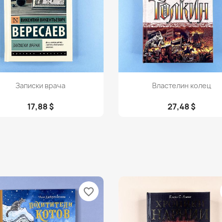
Просмотр
Просмотр


Записки врача
Властелин колец
17,88 $
27,48 $
favorite_border