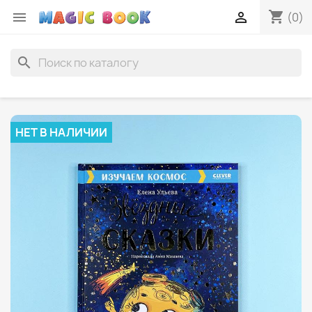
shopping_cart


(0)
search
НЕТ В НАЛИЧИИ