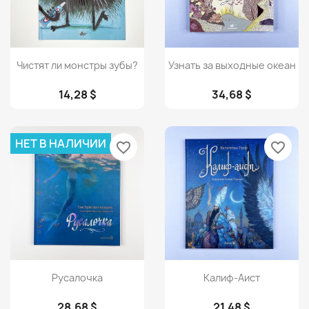
Просмотр
Просмотр


Чистят ли монстры зубы?
Узнать за выходные океан
14,28 $
34,68 $
НЕТ В НАЛИЧИИ
favorite_border
favorite_border
Просмотр
Просмотр


Русалочка
Калиф-Аист
28,68 $
21,48 $