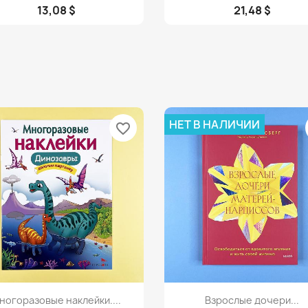
13,08 $
21,48 $
НЕТ В НАЛИЧИИ
favorite_border
Просмотр
Просмотр


ногоразовые наклейки....
Взрослые дочери...