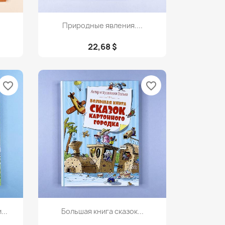
Просмотр

Природные явления....
22,68 $
favorite_border
favorite_border
Просмотр

..
Большая книга сказок...