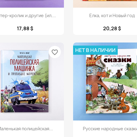
Просмотр
Просмотр


тер-кролик и другие (ил....
Елка, кот и Новый год
17,88 $
20,28 $
НЕТ В НАЛИЧИИ
favorite_border
Просмотр
Просмотр


аленькая полицейская...
Русские народные сказки.