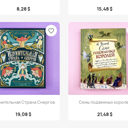
8,28 $
15,48 $
favorite_border
Просмотр
Просмотр


мительная Страна Снергов
Семь подземных корол
19,08 $
21,48 $