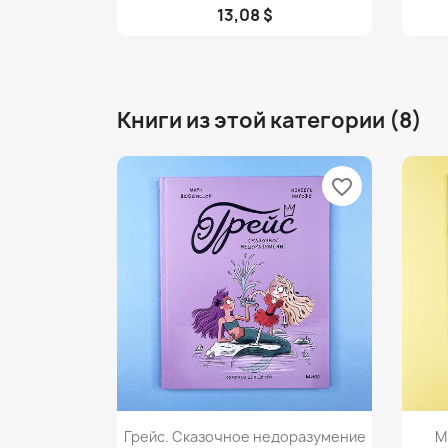
13,08 $
Книги из этой категории (8)
favorite_border
Просмотр

Грейс. Сказочное недоразумение
М