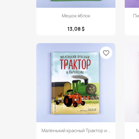
Просмотр

Мешок яблок
Пи
13,08 $
favorite_border
Просмотр

Маленький красный Трактор и...
М