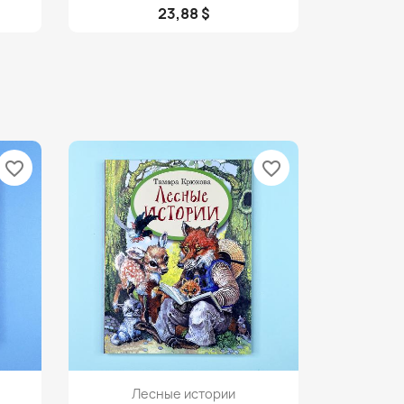
23,88 $
favorite_border
favorite_border
Просмотр

Лесные истории