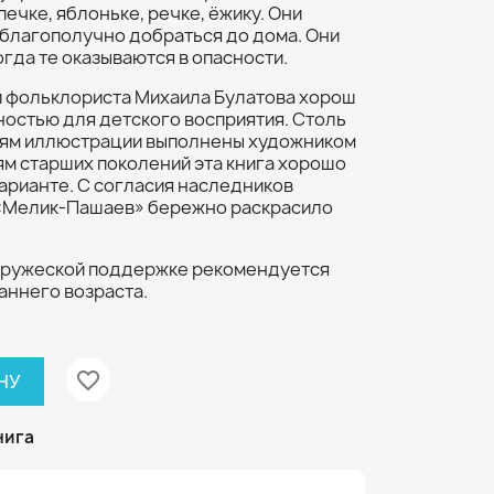
ечке, яблоньке, речке, ёжику. Они
 благополучно добраться до дома. Они
огда те оказываются в опасности.
и фольклориста Михаила Булатова хорош
ностью для детского восприятия. Столь
тям иллюстрации выполнены художником
м старших поколений эта книга хорошо
арианте. С согласия наследников
 «Мелик-Пашаев» бережно раскрасило
 дружеской поддержке рекомендуется
раннего возраста.
favorite_border
НУ
нига