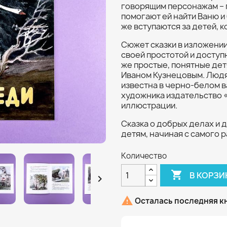
говорящим персонажам – п
помогают ей найти Ваню и
же вступаются за детей, к
Сюжет сказки в изложени
своей простотой и доступ
же простые, понятные де
Иваном Кузнецовым. Людя
известна в черно-белом в
художника издательство
иллюстрации.
Сказка о добрых делах и
детям, начиная с самого 
Количество

В КОРЗИ


Осталась последняя к