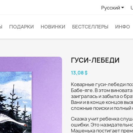

Русский
Ы
ПОДАРКИ
НОВИНКИ
БЕСТСЕЛЛЕРЫ
ИНФО
ГУСИ-ЛЕБЕДИ
13,08 $
Коварные гуси-лебеди по
Бабе-яге. В этом виноват
заигралась и забыла о бр
Вани и в конце концов выз
сложные поиски и полный 
Сказка учит ребенка слуш
ошибки. Это назидательн
Машенька постигает пре