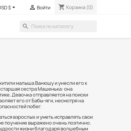
shopping_cart


Корзина
(0)
USD $
Войти
search
хитили малыша Ванюшу и унесли его к
а старшая сестра Машенька: она
атике. Девочка отправляется на поиски
воляет его от Бабы-яги, несмотря на
опасностей побег.
аться взрослых и уметь исправлять свои
ое поучение выражено очень поэтично.
мудрости жизни благодаря волшебным