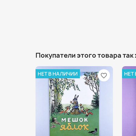
Покупатели этого товара так
НЕТ В НАЛИЧИИ
НЕТ
favorite_border