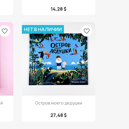
14,28 $
НЕТ В НАЛИЧИИ
favorite_border
favorite_border
Просмотр

ей
Остров моего дедушки
27,48 $