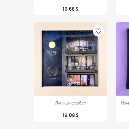
16,68 $
favorite_border
Просмотр

Лунный сорбет
Изу
19,08 $