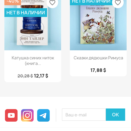
-40%
НЕТ В НАЛИЧИИ
favorite_border
favorite_border
НЕТ В НАЛИЧИИ
Просмотр
Просмотр


Катушка синих ниток
Сказки дядюшки Римуса
(книга...
17,88 $
12,17 $
20,28 $
YouTube
Instagram
Telegram