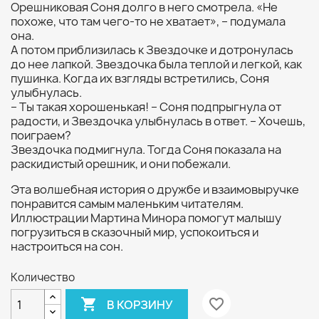
Орешниковая Соня долго в него смотрела. «Не
похоже, что там чего-то не хватает», – подумала
она.
А потом приблизилась к Звездочке и дотронулась
до нее лапкой. Звездочка была теплой и легкой, как
пушинка. Когда их взгляды встретились, Соня
улыбнулась.
– Ты такая хорошенькая! – Соня подпрыгнула от
радости, и Звездочка улыбнулась в ответ. – Хочешь,
поиграем?
Звездочка подмигнула. Тогда Соня показала на
раскидистый орешник, и они побежали.
Эта волшебная история о дружбе и взаимовыручке
понравится самым маленьким читателям.
Иллюстрации Мартина Минора помогут малышу
погрузиться в сказочный мир, успокоиться и
настроиться на сон.
Количество

favorite_border
В КОРЗИНУ