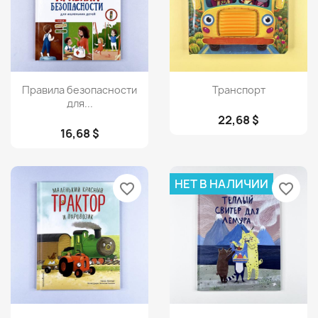
Просмотр
Просмотр


Правила безопасности
Транспорт
для...
22,68 $
16,68 $
НЕТ В НАЛИЧИИ
favorite_border
favorite_border