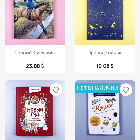
Просмотр
Просмотр


Чёрный Красавчик
Природа ночью
23,88 $
19,08 $
НЕТ В НАЛИЧИИ
favorite_border
favorite_border