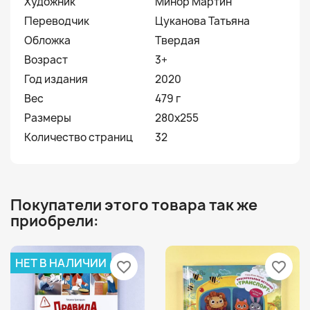
Художник
Минор Мартин
Переводчик
Цуканова Татьяна
Обложка
Твердая
Возраст
3+
Год издания
2020
Вес
479 г
Размеры
280х255
Количество страниц
32
Покупатели этого товара так же
приобрели:
НЕТ В НАЛИЧИИ
favorite_border
favorite_border