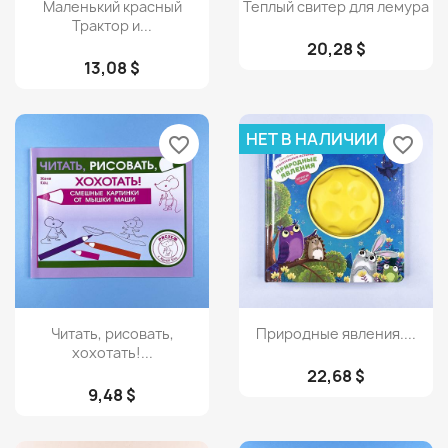
Просмотр
Просмотр


Маленький красный
Теплый свитер для лемура
Трактор и...
20,28 $
13,08 $
НЕТ В НАЛИЧИИ
favorite_border
favorite_border
Просмотр
Просмотр


Читать, рисовать,
Природные явления....
хохотать!...
22,68 $
9,48 $