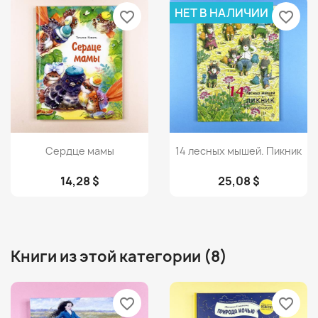
НЕТ В НАЛИЧИИ
favorite_border
favorite_border
Просмотр
Просмотр


Сердце мамы
14 лесных мышей. Пикник
14,28 $
25,08 $
Книги из этой категории (8)
favorite_border
favorite_border