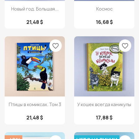
Просмотр
Просмотр


Новый год. Большая...
Космос
21,48 $
16,68 $
favorite_border
favorite_border
Просмотр
Просмотр


Птицы в комиксах. Том 3
У кошек всегда каникулы
21,48 $
17,88 $