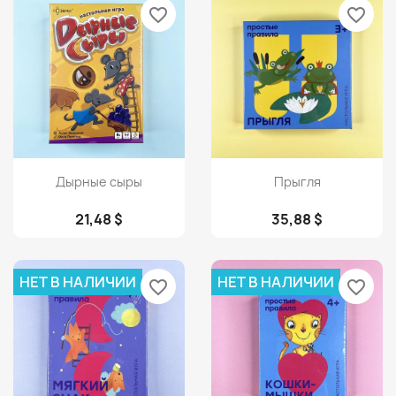
favorite_border
favorite_border
Просмотр
Просмотр


Дырные сыры
Прыгля
21,48 $
35,88 $
НЕТ В НАЛИЧИИ
НЕТ В НАЛИЧИИ
favorite_border
favorite_border