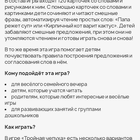
В состав игры входят 120 карточек со словами и
рисунками к ним. С помощью карточек со словами и
картинками дети сочиняют и читают смешные
фразы, автоматизируя чтение простых слов: «Папа
режет суп» или «Кирпичный кот варит кактус». Детей
забавляют смешные предложения, при этом они не
утомляются чтением и готовы играть снова и снова!
В то же время эта игра помогает детям
почувствовать правила построения предложения и
согласования слов в нём.
Кому подойдёт эта игра?
для весёлого семейного вечера
детям, которые учатся читать
родителям, которые любят интересные и весёлые
игры
для развивающих занятий с группами
дошкольников
Как играть?
В игре «Тройная чепуха» есть несколько вариантов