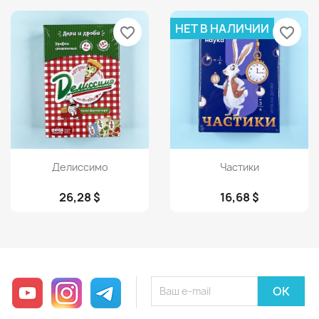
НЕТ В НАЛИЧИИ
favorite_border
favorite_border
Просмотр
Просмотр


Делиссимо
Частики
26,28 $
16,68 $
YouTube
Instagram
Telegram