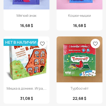
Просмотр
Просмотр


Мягкий знак
Кошки-мышки
16,68 $
16,68 $
НЕТ В НАЛИЧИИ
favorite_border
favorite_border
Просмотр
Просмотр


Мишка в домике. Игра,...
Турбосчёт
31,08 $
22,68 $