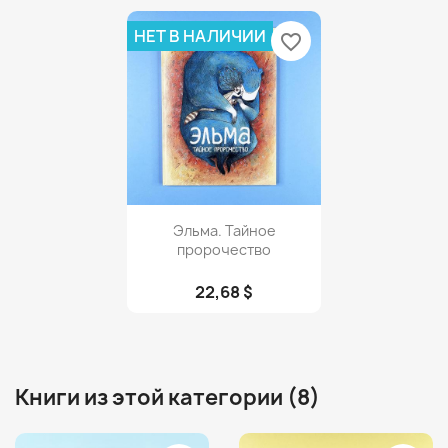
НЕТ В НАЛИЧИИ
favorite_border
Просмотр

Эльма. Тайное
пророчество
22,68 $
Книги из этой категории (8)