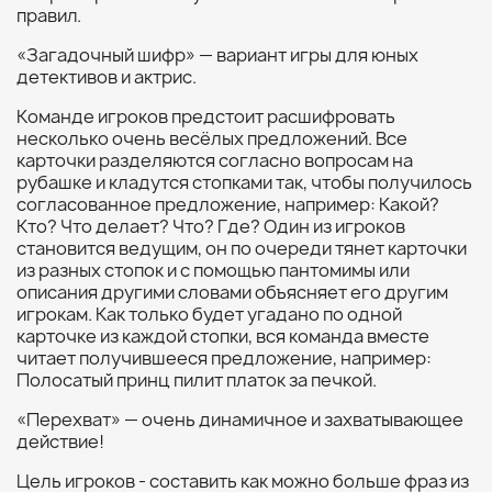
правил.
«Загадочный шифр» — вариант игры для юных
детективов и актрис.
Команде игроков предстоит расшифровать
несколько очень весёлых предложений. Все
карточки разделяются согласно вопросам на
рубашке и кладутся стопками так, чтобы получилось
согласованное предложение, например: Какой?
Кто? Что делает? Что? Где? Один из игроков
становится ведущим, он по очереди тянет карточки
из разных стопок и с помощью пантомимы или
описания другими словами объясняет его другим
игрокам. Как только будет угадано по одной
карточке из каждой стопки, вся команда вместе
читает получившееся предложение, например:
Полосатый принц пилит платок за печкой.
«Перехват» — очень динамичное и захватывающее
действие!
Цель игроков - составить как можно больше фраз из