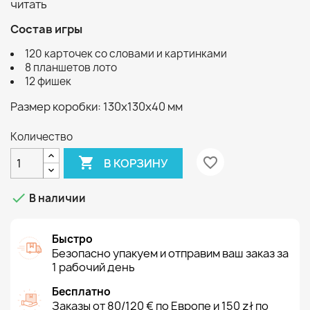
читать
Состав игры
120 карточек со словами и картинками
8 планшетов лото
12 фишек
Размер коробки: 130х130х40 мм
Количество

favorite_border
В КОРЗИНУ

В наличии
Быстро
Безопасно упакуем и отправим ваш заказ за
1 рабочий день
Бесплатно
Заказы от 80/120 € по Европе и 150 zł по