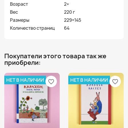
Возраст
2+
Вес
220 г
Размеры
229×145
Количество страниц
64
Покупатели этого товара так же
приобрели:
НЕТ В НАЛИЧИИ
НЕТ В НАЛИЧИИ
favorite_border
favorite_border