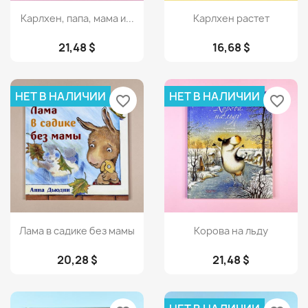
Просмотр
Просмотр


Карлхен, папа, мама и...
Карлхен растет
21,48 $
16,68 $
НЕТ В НАЛИЧИИ
НЕТ В НАЛИЧИИ
favorite_border
favorite_border
Просмотр
Просмотр


Лама в садике без мамы
Корова на льду
20,28 $
21,48 $