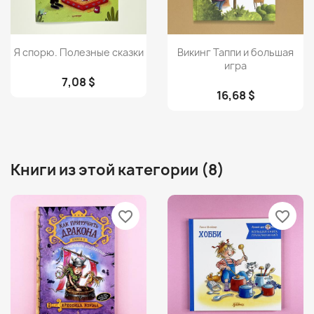
Просмотр
Просмотр


Я спорю. Полезные сказки
Викинг Таппи и большая
игра
7,08 $
16,68 $
Книги из этой категории (8)
favorite_border
favorite_border