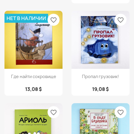
НЕТ В НАЛИЧИИ
favorite_border
favorite_border
Просмотр
Просмотр


Где найти сокровище
Пропал грузовик!
13,08 $
19,08 $
favorite_border
favorite_border