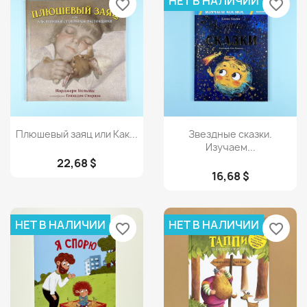
НЕТ В НАЛИЧИИ
favorite_border
favorite_border
Просмотр
Просмотр


Плюшевый заяц или Как...
Звездные сказки.
Изучаем...
22,68 $
16,68 $
НЕТ В НАЛИЧИИ
НЕТ В НАЛИЧИИ
favorite_border
favorite_border