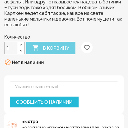
асфальт. Или вдруг отказывается надевать ботинки
– гуси ведь тоже ходят босиком. В общем, зайчик
Карлхен ведет себя так же, как все на свете
маленькие мальчики и девочки. Вот почему дети так
его любят!
Количество

favorite_border
В КОРЗИНУ

Нет в наличии
СООБЩИТЬ О НАЛИЧИИ
Быстро
Безопасно упакуем и отправим ваш заказ за