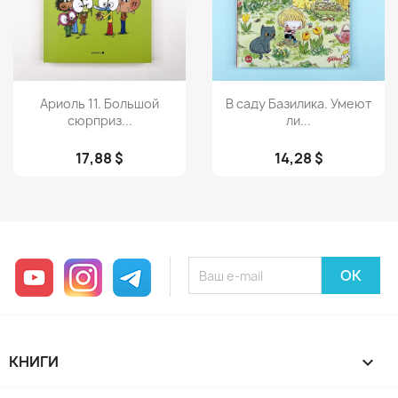
Просмотр
Просмотр


Ариоль 11. Большой
В саду Базилика. Умеют
сюрприз...
ли...
17,88 $
14,28 $
YouTube
Instagram
Telegram
КНИГИ
