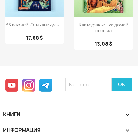
Просмотр
Просмотр


36 ключей. Эти каникулы...
Как муравьишка домой
спешил
17,88 $
13,08 $
YouTube
Instagram
Telegram
КНИГИ

ИНФОРМАЦИЯ
