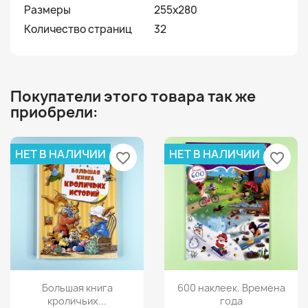
Размеры
255x280
Количество страниц
32
Покупатели этого товара так же
приобрели:
НЕТ В НАЛИЧИИ
НЕТ В НАЛИЧИИ
favorite_border
favorite_border
Просмотр
Просмотр


Большая книга
600 наклеек. Времена
кроличьих...
года