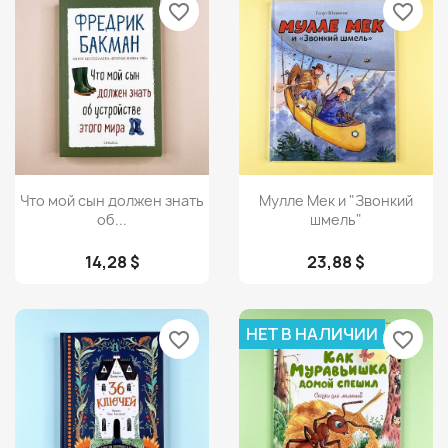
favorite_border
favorite_border
Просмотр
Просмотр


Что мой сын должен знать
Мулле Мек и "Звонкий
об...
шмель"
14,28 $
23,88 $
НЕТ В НАЛИЧИИ
favorite_border
favorite_border