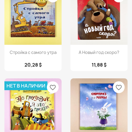
Просмотр
Просмотр


Стройка с самого утра
А Новый год скоро?
20,28 $
11,88 $
НЕТ В НАЛИЧИИ
favorite_border
favorite_border