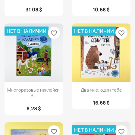
31,08 $
10,68 $
НЕТ В НАЛИЧИИ
НЕТ В НАЛИЧИИ
favorite_border
favorite_border
Просмотр
Просмотр


Многоразовые наклейки.
Два мне, один тебе
В...
16,68 $
8,28 $
НЕТ В НАЛИЧИИ
favorite_border
favorite_border