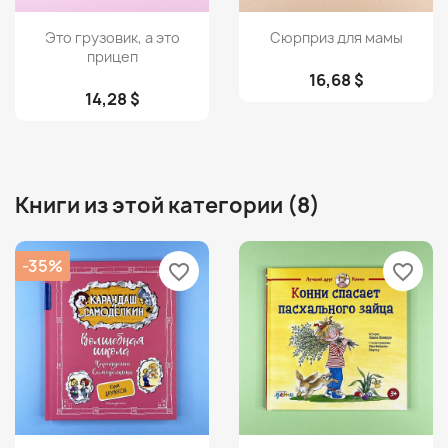
Просмотр
Просмотр


Это грузовик, а это
Сюрприз для мамы
прицеп
16,68 $
14,28 $
Книги из этой категории (8)
-35%
favorite_border
favorite_border