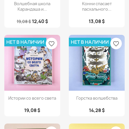
Просмотр
Просмотр


Волшебная школа
Конни спасает
Карандаша и...
пасхального...
12,40 $
13,08 $
19,08 $
НЕТ В НАЛИЧИИ
НЕТ В НАЛИЧИИ
favorite_border
favorite_border
Просмотр
Просмотр


Истории со всего света
Горстка волшебства
19,08 $
14,28 $