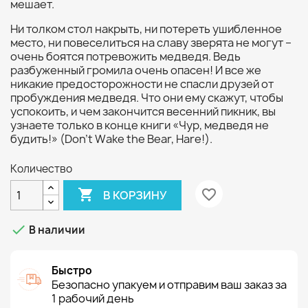
мешает.
Ни толком стол накрыть, ни потереть ушибленное
место, ни повеселиться на славу зверята не могут –
очень боятся потревожить медведя. Ведь
разбуженный громила очень опасен! И все же
никакие предосторожности не спасли друзей от
пробуждения медведя. Что они ему скажут, чтобы
успокоить, и чем закончится весенний пикник, вы
узнаете только в конце книги «Чур, медведя не
будить!» (Don’t Wake the Bear, Hare!).
Количество

favorite_border
В КОРЗИНУ

В наличии
Быстро
Безопасно упакуем и отправим ваш заказ за
1 рабочий день