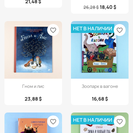
21,48 $
18,40 $
26,28 $
НЕТ В НАЛИЧИИ
favorite_border
favorite_border
Просмотр
Просмотр


Гном и лис
Зоопарк в вагоне
23,88 $
16,68 $
НЕТ В НАЛИЧИИ
favorite_border
favorite_border