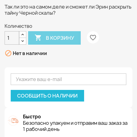
Так ли это на самом деле и сможет ли Эрин раскрыть
тайну Черной скалы?
Количество

favorite_border
В КОРЗИНУ

Нет в наличии
СООБЩИТЬ О НАЛИЧИИ
Быстро
Безопасно упакуем и отправим ваш заказ за
1 рабочий день