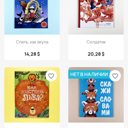
Просмотр
Просмотр


Спать, как акула
Солдатик
14,28 $
20,28 $
НЕТ В НАЛИЧИИ
favorite_border
favorite_border