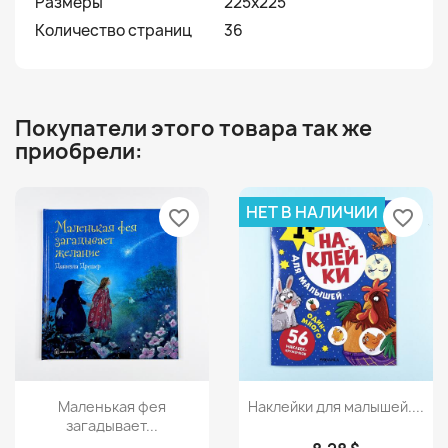
Размеры
225х225
Количество страниц
36
Покупатели этого товара так же
приобрели:
НЕТ В НАЛИЧИИ
favorite_border
favorite_border
Просмотр
Просмотр


Маленькая фея
Наклейки для малышей....
загадывает...