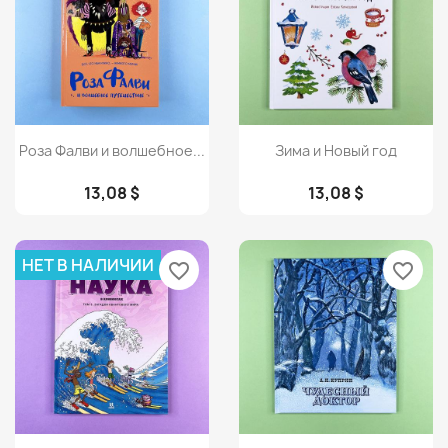
Просмотр
Просмотр


Роза Фалви и волшебное...
Зима и Новый год
13,08 $
13,08 $
НЕТ В НАЛИЧИИ
favorite_border
favorite_border