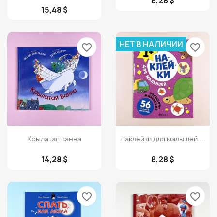
8,28 $
15,48 $
НЕТ В НАЛИЧИИ
favorite_border
favorite_border
Просмотр
Просмотр


Крылатая ванна
Наклейки для малышей....
14,28 $
8,28 $
favorite_border
favorite_border