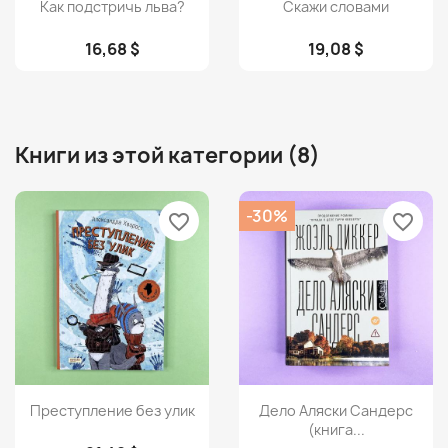
Просмотр
Просмотр


Как подстричь льва?
Скажи словами
16,68 $
19,08 $
Книги из этой категории (8)
-30%
favorite_border
favorite_border
Просмотр
Просмотр


Преступление без улик
Дело Аляски Сандерс
(книга...