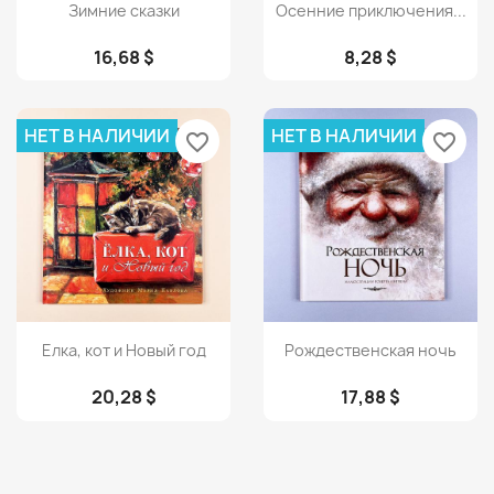
Просмотр
Просмотр


Зимние сказки
Осенние приключения...
16,68 $
8,28 $
НЕТ В НАЛИЧИИ
НЕТ В НАЛИЧИИ
favorite_border
favorite_border
Просмотр
Просмотр


Елка, кот и Новый год
Рождественская ночь
20,28 $
17,88 $