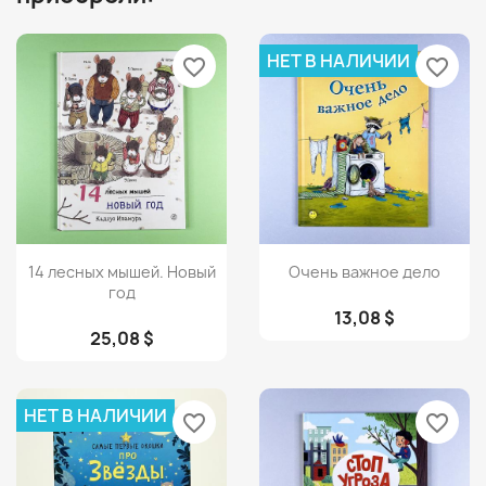
НЕТ В НАЛИЧИИ
favorite_border
favorite_border
Просмотр
Просмотр


14 лесных мышей. Новый
Очень важное дело
год
13,08 $
25,08 $
НЕТ В НАЛИЧИИ
favorite_border
favorite_border