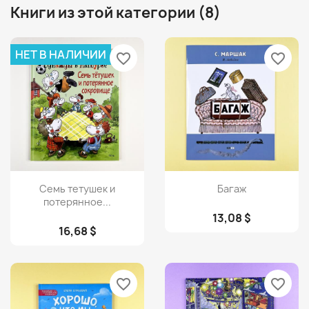
Книги из этой категории (8)
НЕТ В НАЛИЧИИ
favorite_border
favorite_border
Просмотр
Просмотр


Семь тетушек и
Багаж
потерянное...
13,08 $
16,68 $
favorite_border
favorite_border