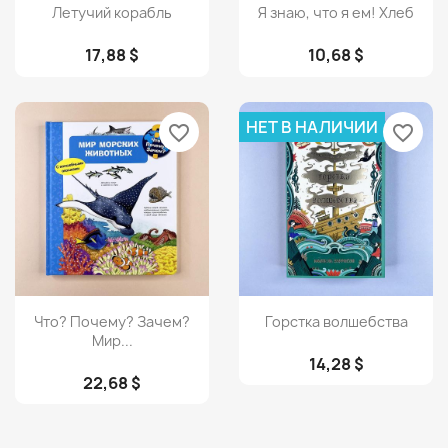
Просмотр
Просмотр


Летучий корабль
Я знаю, что я ем! Хлеб
17,88 $
10,68 $
НЕТ В НАЛИЧИИ
favorite_border
favorite_border
Просмотр
Просмотр


Что? Почему? Зачем?
Горстка волшебства
Мир...
14,28 $
22,68 $