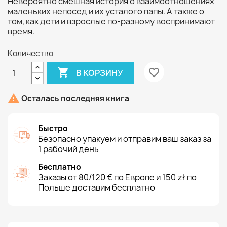
Невероятно смешная история о взаимоотношениях
маленьких непосед и их усталого папы. А также о
том, как дети и взрослые по-разному воспринимают
время.
Количество

favorite_border
В КОРЗИНУ

Осталась последняя книга
Быстро
Безопасно упакуем и отправим ваш заказ за
1 рабочий день
Бесплатно
Заказы от 80/120 € по Европе и 150 zł по
Польше доставим бесплатно