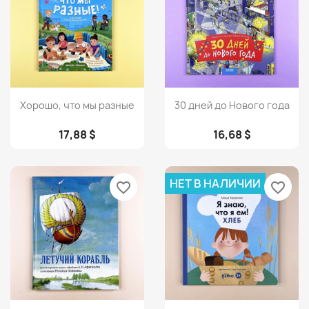
Просмотр
Просмотр


Хорошо, что мы разные
30 дней до Нового года
17,88 $
16,68 $
НЕТ В НАЛИЧИИ
favorite_border
favorite_border