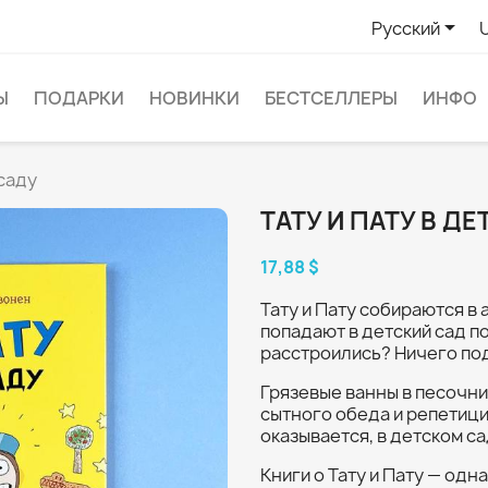

Русский
Ы
ПОДАРКИ
НОВИНКИ
БЕСТСЕЛЛЕРЫ
ИНФО
 саду
ТАТУ И ПАТУ В Д
17,88 $
Тату и Пату собираются в 
попадают в детский сад по
расстроились? Ничего по
Грязевые ванны в песочни
сытного обеда и репетици
оказывается, в детском са
Книги о Тату и Пату — одн