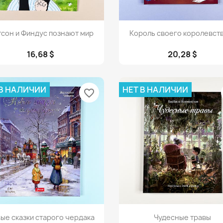
Просмотр
Просмотр


сон и Финдус познают мир
Король своего королевства
16,68 $
20,28 $
 В НАЛИЧИИ
НЕТ В НАЛИЧИИ
favorite_border
Просмотр
Просмотр


ые сказки старого чердака
Чудесные травы