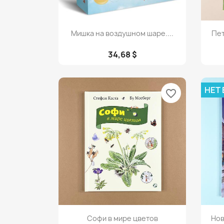
Просмотр

Мишка на воздушном шаре....
Пет
34,68 $
НЕТ
favorite_border
Просмотр

Софи в мире цветов
Нов