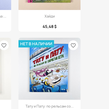
Просмотр

:...
Хайди
45,48 $
НЕТ В НАЛИЧИИ
favorite_border
favorite_border
Просмотр

Тату и Пату: по рельсам со...