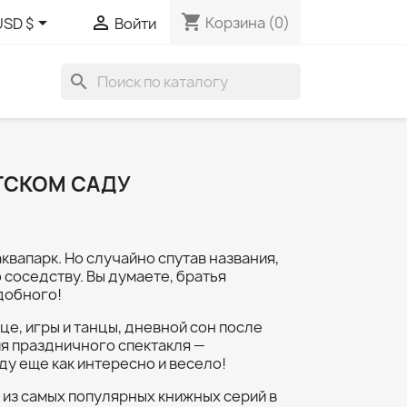
shopping_cart


Корзина
(0)
USD $
Войти
search
ЕТСКОМ САДУ
аквапарк. Но случайно спутав названия,
 соседству. Вы думаете, братья
добного!
це, игры и танцы, дневной сон после
я праздничного спектакля —
ду еще как интересно и весело!
а из самых популярных книжных серий в