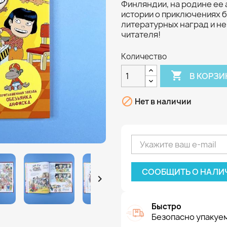
Финляндии, на родине ее
истории о приключениях 
литературных наград и н
читателя!
Количество

В КОРЗИ

Нет в наличии
СООБЩИТЬ О НАЛИ

Быстро
Безопасно упакуем