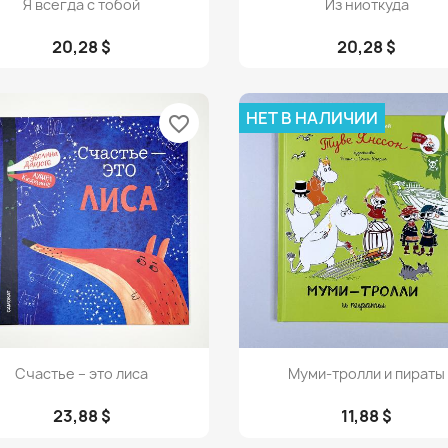


Я всегда с тобой
Из ниоткуда
20,28 $
20,28 $
НЕТ В НАЛИЧИИ
favorite_border
Просмотр
Просмотр


Счастье – это лиса
Муми-тролли и пираты
23,88 $
11,88 $