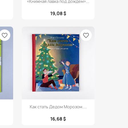

«Книжная лавка под дождем»...
19,08 $
favorite_border
favorite_border
Просмотр

Как стать Дедом Морозом....
16,68 $