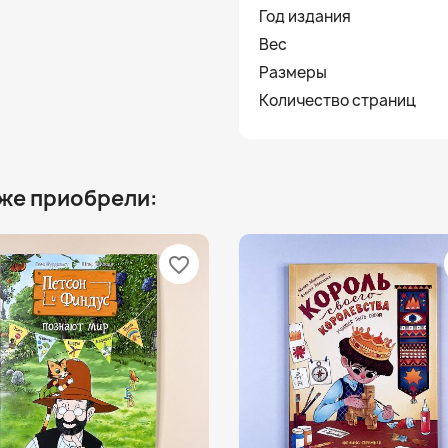
Год издания
Вес
Размеры
Количество страниц
 же приобрели:
favorite_border