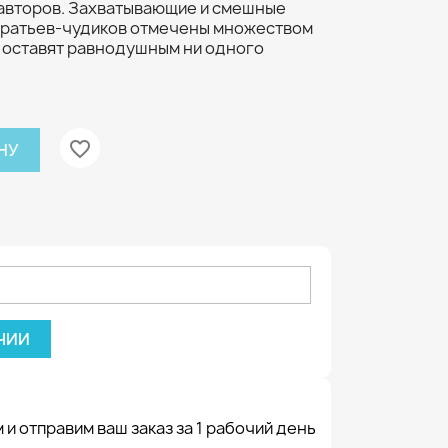
 авторов. Захватывающие и смешные
братьев-чудиков отмечены множеством
е оставят равнодушным ни одного
favorite_border
НУ
ЧИИ
 и отправим ваш заказ за 1 рабочий день