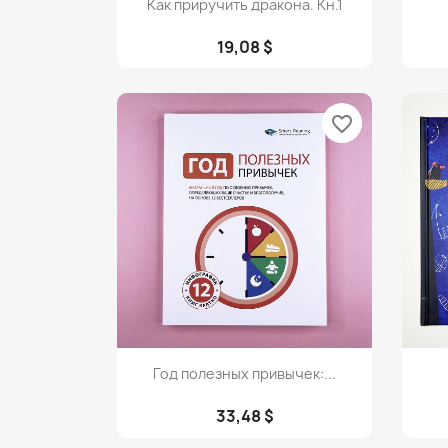

Как приручить дракона. Кн.1
19,08 $
favorite_border
Просмотр

Год полезных привычек:...
33,48 $