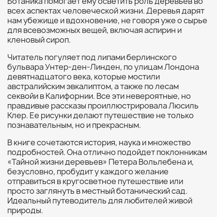
Ботаника помогает ему осветить роль деревьев во
всех аспектах человеческой жизни. Деревья дарят
нам убежище и вдохновение, не говоря уже о сырье
для всевозможных вещей, включая аспирин и
кленовый сироп.
Читатель погуляет под липами берлинского
бульвара Унтер-ден-Линден, по улицам Лондона
девятнадцатого века, которые мостили
австралийским эвкалиптом, а также по лесам
секвойи в Калифорнии. Все эти невероятные, но
правдивые рассказы проиллюстрировала Люсиль
Клер. Ее рисунки делают путешествие не только
познавательным, но и прекрасным.
В книге сочетаются история, наука и множество
подробностей. Она отлично подойдет поклонникам
«Тайной жизни деревьев» Петера Вольлебена и,
безусловно, пробудит у каждого желание
отправиться в кругосветное путешествие или
просто заглянуть в местный ботанический сад.
Идеальный путеводитель для любителей живой
природы.