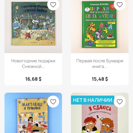
favorite_border
favorite_border
Просмотр
Просмотр


Новогодние подарки
Первая после Букваря
Снежной...
книга...
16,68 $
15,48 $
НЕТ В НАЛИЧИИ
favorite_border
favorite_border