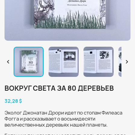


ВОКРУГ СВЕТА ЗА 80 ДЕРЕВЬЕВ
32,28 $
Эколог Джонатан Дрори идет по стопам Филеаса
Фогга и рассказывает о восьмидесяти
величественных деревьях нашей планеты.