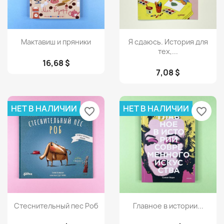
Просмотр
Просмотр


Мактавиш и пряники
Я сдаюсь. История для
тех,...
16,68 $
7,08 $
НЕТ В НАЛИЧИИ
НЕТ В НАЛИЧИИ
favorite_border
favorite_border
Просмотр
Просмотр


Стеснительный пес Роб
Главное в истории...