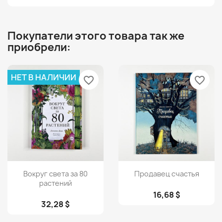
Покупатели этого товара так же
приобрели:
НЕТ В НАЛИЧИИ
favorite_border
favorite_border
Просмотр
Просмотр


Вокруг света за 80
Продавец счастья
растений
16,68 $
32,28 $