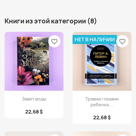
Книги из этой категории (8)
НЕТ В НАЛИЧИИ
favorite_border
favorite_border
Просмотр
Просмотр


Завет воды
Травма глазами
ребенка....
22,68 $
22,68 $