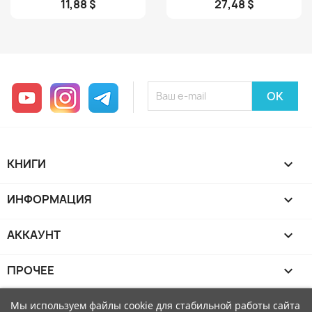
11,88 $
27,48 $
YouTube
Instagram
Telegram
КНИГИ

ИНФОРМАЦИЯ

АККАУНТ

ПРОЧЕЕ

Мы используем файлы cookie для стабильной работы сайта