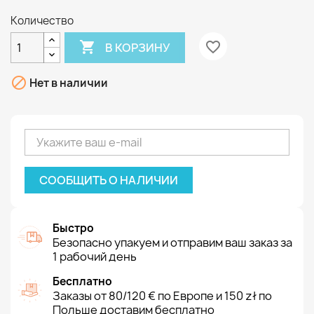
Количество

favorite_border
В КОРЗИНУ

Нет в наличии
СООБЩИТЬ О НАЛИЧИИ
Быстро
Безопасно упакуем и отправим ваш заказ за
1 рабочий день
Бесплатно
Заказы от 80/120 € по Европе и 150 zł по
Польше доставим бесплатно