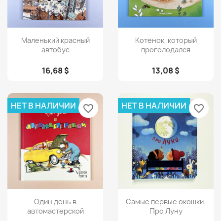
Просмотр
Просмотр


Маленький красный
Котенок, который
автобус
проголодался
16,68 $
13,08 $
НЕТ В НАЛИЧИИ
НЕТ В НАЛИЧИИ
favorite_border
favorite_border
Просмотр
Просмотр


Один день в
Самые первые окошки.
автомастерской
Про Луну