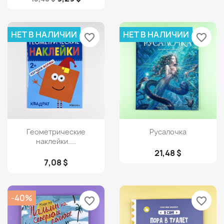
НЕТ В НАЛИЧИИ
НЕТ В НАЛИЧИИ
favorite_border
favorite_border
Просмотр
Просмотр


Геометрические
Русалочка
наклейки....
21,48 $
7,08 $
-40%
favorite_border
favorite_border