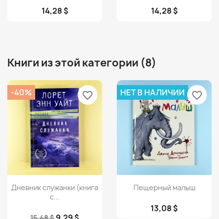
14,28 $
14,28 $
Книги из этой категории (8)
-40%
НЕТ В НАЛИЧИИ
favorite_border
favorite_border
Просмотр
Просмотр


Дневник служанки (книга
Пещерный малыш
с...
13,08 $
9,29 $
15,48 $