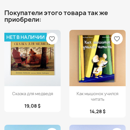
Покупатели этого товара так же
приобрели:
НЕТ В НАЛИЧИИ
favorite_border
favorite_border
Просмотр
Просмотр


Сказка для медведя
Как мышонок учился
читать
19,08 $
14,28 $