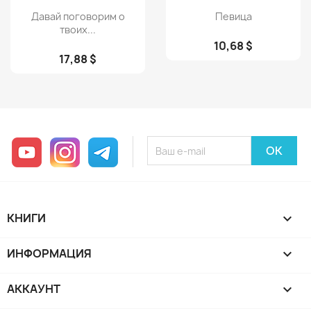
Просмотр
Просмотр


Давай поговорим о
Певица
твоих...
10,68 $
17,88 $
YouTube
Instagram
Telegram
КНИГИ

ИНФОРМАЦИЯ

АККАУНТ
