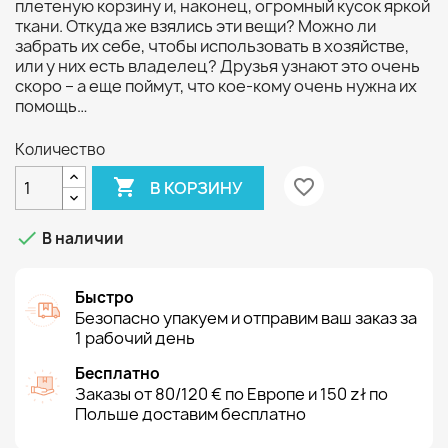
плетеную корзину и, наконец, огромный кусок яркой
ткани. Откуда же взялись эти вещи? Можно ли
забрать их себе, чтобы использовать в хозяйстве,
или у них есть владелец? Друзья узнают это очень
скоро – а еще поймут, что кое-кому очень нужна их
помощь…
Количество

favorite_border
В КОРЗИНУ

В наличии
Быстро
Безопасно упакуем и отправим ваш заказ за
1 рабочий день
Бесплатно
Заказы от 80/120 € по Европе и 150 zł по
Польше доставим бесплатно