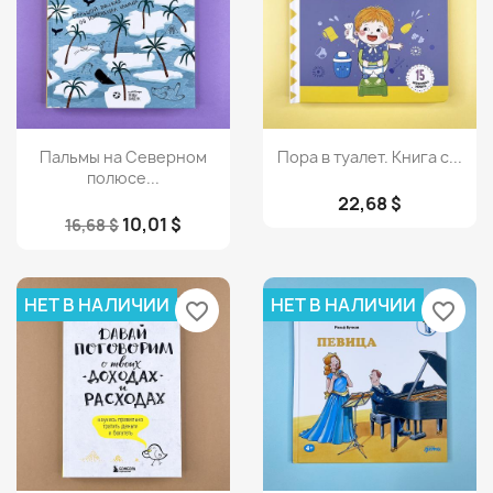
Просмотр
Просмотр


Пальмы на Северном
Пора в туалет. Книга с...
полюсе...
22,68 $
10,01 $
16,68 $
НЕТ В НАЛИЧИИ
НЕТ В НАЛИЧИИ
favorite_border
favorite_border