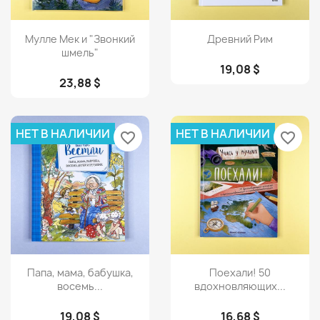
Просмотр
Просмотр


Мулле Мек и "Звонкий
Древний Рим
шмель"
19,08 $
23,88 $
НЕТ В НАЛИЧИИ
НЕТ В НАЛИЧИИ
favorite_border
favorite_border
Просмотр
Просмотр


Папа, мама, бабушка,
Поехали! 50
восемь...
вдохновляющих...
19,08 $
16,68 $