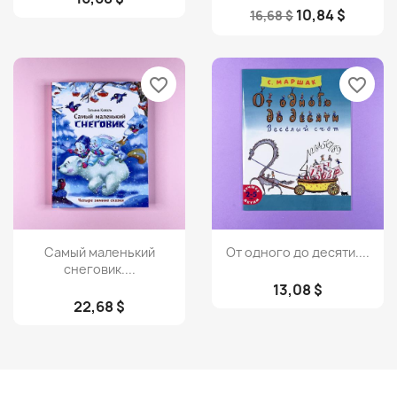
10,84 $
16,68 $
favorite_border
favorite_border
Просмотр
Просмотр


Самый маленький
От одного до десяти....
снеговик....
13,08 $
22,68 $