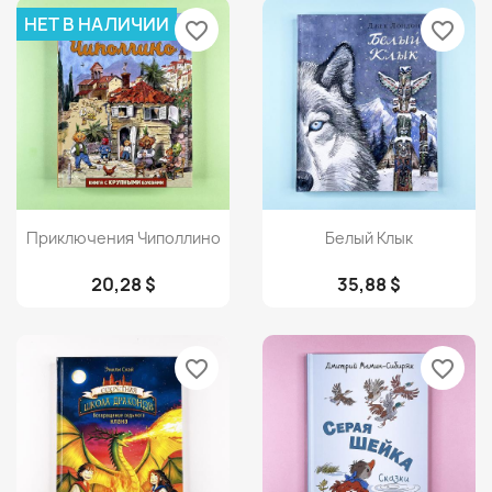
НЕТ В НАЛИЧИИ
favorite_border
favorite_border
Просмотр
Просмотр


Приключения Чиполлино
Белый Клык
20,28 $
35,88 $
favorite_border
favorite_border