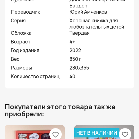
Барден
Переводчик
Юрий Амченков
Серия
Хорошая книжка для
любознательных детей
Обложка
Твердая
Возраст
4+
Год издания
2022
Вес
850 г
Размеры
280х355
Количество страниц
40
Покупатели этого товара так же
приобрели:
НЕТ В НАЛИЧИИ
favorite_border
favorite_border