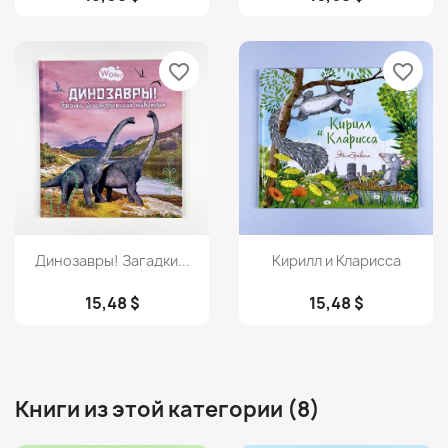
favorite_border
favorite_border
Просмотр
Просмотр


Динозавры! Загадки...
Кирилл и Кларисса
15,48 $
15,48 $
Книги из этой категории (8)