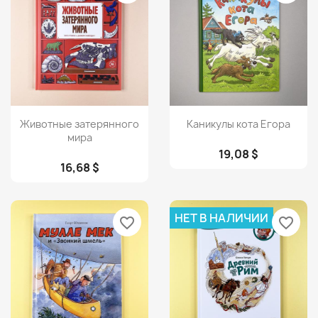
Просмотр
Просмотр


Животные затерянного
Каникулы кота Егора
мира
19,08 $
16,68 $
НЕТ В НАЛИЧИИ
favorite_border
favorite_border