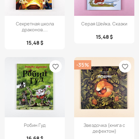
Просмотр
Просмотр


Секретная школа
Серая Шейка. Сказки
драконов....
15,48 $
15,48 $
-35%
favorite_border
favorite_border
Просмотр
Просмотр


Робин Гуд
Звездочка (книга с
дефектом)
16,68 $