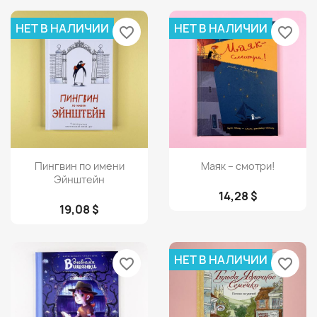
НЕТ В НАЛИЧИИ
НЕТ В НАЛИЧИИ
favorite_border
favorite_border
Просмотр
Просмотр


Пингвин по имени
Маяк – смотри!
Эйнштейн
14,28 $
19,08 $
НЕТ В НАЛИЧИИ
favorite_border
favorite_border