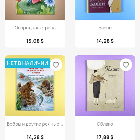
Просмотр
Просмотр


Огородная страна
Басни
13,08 $
14,28 $
НЕТ В НАЛИЧИИ
favorite_border
favorite_border
Просмотр
Просмотр


Бобры и другие речные...
Облако
14,28 $
17,88 $