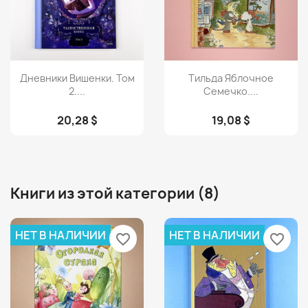
Просмотр
Просмотр


Дневники Вишенки. Том
Тильда Яблочное
2....
Семечко....
20,28 $
19,08 $
Книги из этой категории (8)
НЕТ В НАЛИЧИИ
НЕТ В НАЛИЧИИ
favorite_border
favorite_border