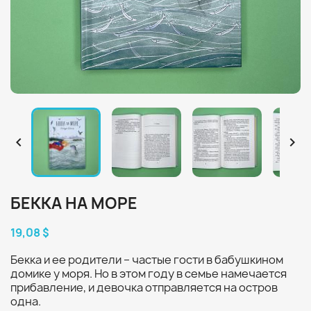


БЕККА НА МОРЕ
19,08 $
Бекка и ее родители – частые гости в бабушкином
домике у моря. Но в этом году в семье намечается
прибавление, и девочка отправляется на остров
одна.