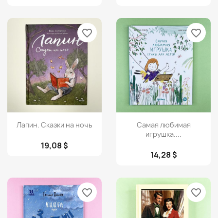
favorite_border
favorite_border
Просмотр
Просмотр


Лапин. Сказки на ночь
Самая любимая
игрушка....
19,08 $
14,28 $
favorite_border
favorite_border