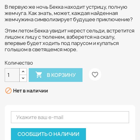
В первую же ночь Бекка находит устрицу, полную
жемчуга. Как знать, может, каждая найденная
жемчужина символизирует будущее приключение?
Этим летом Бекка увидит нерест сельди, встретится
лицом к лицу с тюленем, взберется на скалу,
впервые будет ходить под парусом и купаться
голышом в светящемся море.
Количество

favorite_border
В КОРЗИНУ

Нет в наличии
СООБЩИТЬ О НАЛИЧИИ