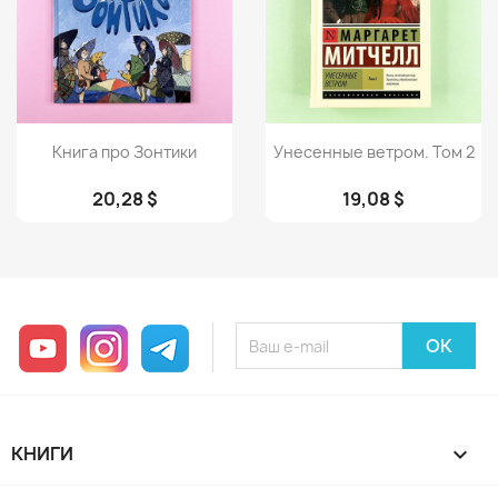
Просмотр
Просмотр


Книга про Зонтики
Унесенные ветром. Том 2
20,28 $
19,08 $
YouTube
Instagram
Telegram
КНИГИ
