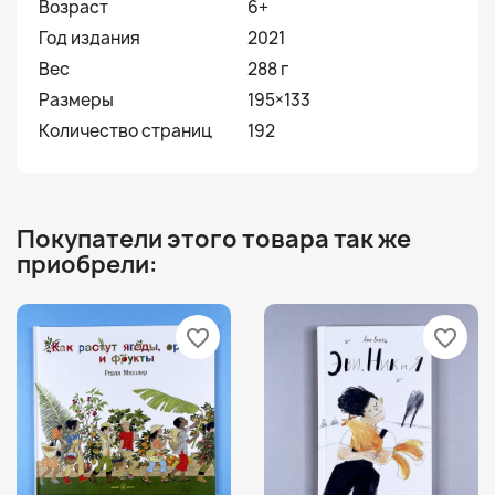
Возраст
6+
Год издания
2021
Вес
288 г
Размеры
195×133
Количество страниц
192
Покупатели этого товара так же
приобрели:
favorite_border
favorite_border