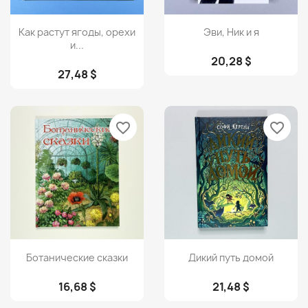
Просмотр
Просмотр


Как растут ягоды, орехи
Эви, Ник и я
и...
20,28 $
27,48 $
favorite_border
favorite_border
Просмотр
Просмотр


Ботанические сказки
Дикий путь домой
16,68 $
21,48 $