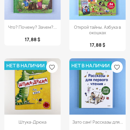
Просмотр
Просмотр


Что? Почему? Зачем?...
Открой тайны. Азбука в
окошках
17,88 $
17,88 $
НЕТ В НАЛИЧИИ
НЕТ В НАЛИЧИИ
favorite_border
favorite_border
Просмотр
Просмотр


Штука-Дрюка
Зато сам! Рассказы для...