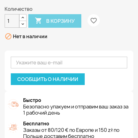
Количество

favorite_border
В КОРЗИНУ

Нет в наличии
СООБЩИТЬ О НАЛИЧИИ
Быстро
Безопасно упакуем и отправим ваш заказ за
1 рабочий день
Бесплатно
Заказы от 80/120 € по Европе и 150 zł по
Польше доставим бесплатно