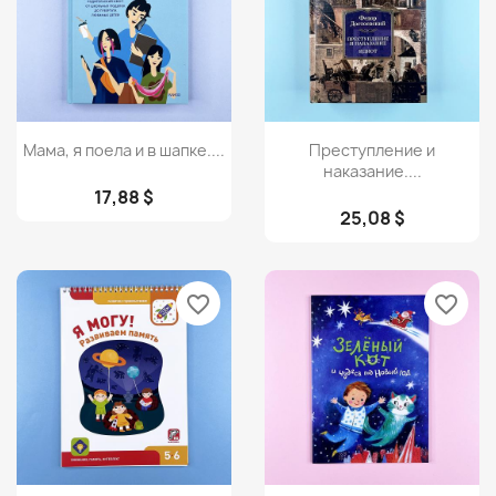
Просмотр
Просмотр


Мама, я поела и в шапке....
Преступление и
наказание....
17,88 $
25,08 $
favorite_border
favorite_border