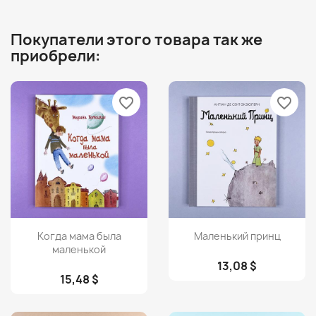
Покупатели этого товара так же
приобрели:
favorite_border
favorite_border
Просмотр
Просмотр


Когда мама была
Маленький принц
маленькой
13,08 $
15,48 $