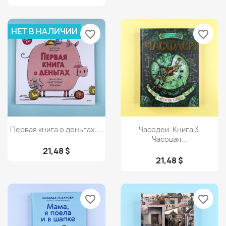
НЕТ В НАЛИЧИИ
favorite_border
favorite_border
Просмотр
Просмотр


Первая книга о деньгах....
Часодеи. Книга 3.
Часовая...
21,48 $
21,48 $
favorite_border
favorite_border