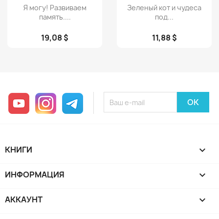
Просмотр
Просмотр


Я могу! Развиваем
Зеленый кот и чудеса
память....
под...
19,08 $
11,88 $
YouTube
Instagram
Telegram
КНИГИ

ИНФОРМАЦИЯ

АККАУНТ
