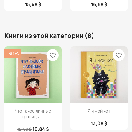
15,48 $
16,68 $
Книги из этой категории (8)
-30%
favorite_border
favorite_border
Просмотр
Просмотр


Что такое личные
Я и мой кот
границы....
13,08 $
10,84 $
15,48 $