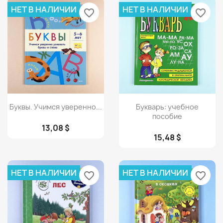
НЕТ В НАЛИЧИИ
НЕТ В НАЛИЧИИ
favorite_border
favorite_border
Просмотр
Просмотр


Буквы. Учимся уверенно...
Букварь: учебное
пособие
13,08 $
15,48 $
НЕТ В НАЛИЧИИ
НЕТ В НАЛИЧИИ
favorite_border
favorite_border