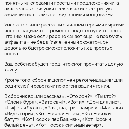
понятными словами и простыми предложениями, а
акварельные рисунки прекрасно иллюстрируют
забавные истории с неожиданными концовками.
Увлекательные рассказы с милыми героями и яркими
иллюстрациями непременно подстегнут интерес к
чтению. Даже если ребенок знает еще не все буквы
алфавита – не беда. Увлеченный сюжетом, он
довольно быстро сможет сложить их в простые
слова.
Ваш ребенок будет горд, что смог прочитать целую
книгу!
Кроме того, сборник дополнен рекомендациям для
родителей и советами по организации чтения.
В сборник вошли рассказы: «Это сон?», «Ты кто?»,
«Слон и буря», «Зато сам!», «Вот я», «Дом для лис»,
«Цифры и буквы», «Раз, два, три – замри!», «Малыши»,
«Вид с горы», «Кот Носок и море», «Кот Носок и
батут», «Кот Носок и пес Башмак», «Кот Носок и
белый день», «Кот Носок и сильный ветер».