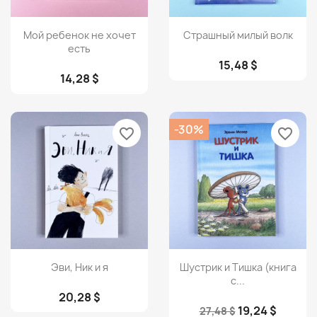
Просмотр
Просмотр


Мой ребенок не хочет
Страшный милый волк
есть
15,48 $
14,28 $
-30%
favorite_border
favorite_border
Просмотр
Просмотр


Эви, Ник и я
Шустрик и Тишка (книга
с...
20,28 $
19,24 $
27,48 $