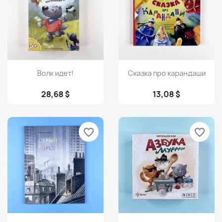
Просмотр
Просмотр


Волк идет!
Сказка про карандаши
28,68 $
13,08 $
favorite_border
favorite_border