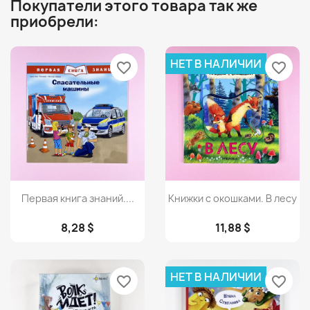
Покупатели этого товара так же
приобрели:
НЕТ В НАЛИЧИИ
favorite_border
favorite_border
Просмотр
Просмотр


Первая книга знаний....
Книжки с окошками. В лесу
8,28 $
11,88 $
НЕТ В НАЛИЧИИ
favorite_border
favorite_border