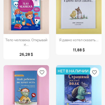
Просмотр
Просмотр


Тело человека. Открывай
Я давно хотел сказать...
и...
11,88 $
26,28 $
НЕТ В НАЛИЧИИ
favorite_border
favorite_border