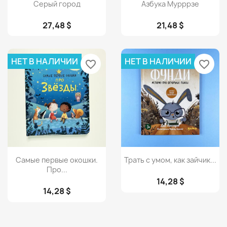
Просмотр
Просмотр


Серый город
Азбука Мурррзе
27,48 $
21,48 $
НЕТ В НАЛИЧИИ
НЕТ В НАЛИЧИИ
favorite_border
favorite_border
Просмотр
Просмотр


Самые первые окошки.
Трать с умом, как зайчик...
Про...
14,28 $
14,28 $