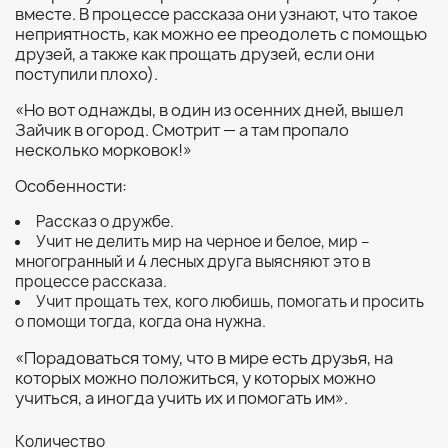
вместе. В процессе рассказа они узнают, что такое
неприятность, как можно ее преодолеть с помощью
друзей, а также как прощать друзей, если они
поступили плохо).
«Но вот однажды, в один из осенних дней, вышел
Зайчик в огород. Смотрит — а там пропало
несколько морковок!»
Особенности:
Рассказ о дружбе.
Учит не делить мир на черное и белое, мир –
многогранный и 4 лесных друга выясняют это в
процессе рассказа.
Учит прощать тех, кого любишь, помогать и просить
о помощи тогда, когда она нужна.
«Порадоваться тому, что в мире есть друзья, на
которых можно положиться, у которых можно
учиться, а иногда учить их и помогать им».
Количество