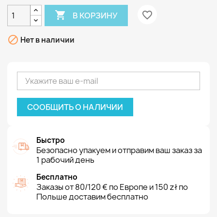

favorite_border
В КОРЗИНУ

Нет в наличии
СООБЩИТЬ О НАЛИЧИИ
Быстро
Безопасно упакуем и отправим ваш заказ за
1 рабочий день
Бесплатно
Заказы от 80/120 € по Европе и 150 zł по
Польше доставим бесплатно