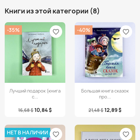
Книги из этой категории (8)
-35%
-40%
favorite_border
favorite_border
Просмотр
Просмотр


Лучший подарок (книга
Большая книга сказок
с...
про...
10,84 $
12,89 $
16,68 $
21,48 $
НЕТ В НАЛИЧИИ
favorite_border
favorite_border