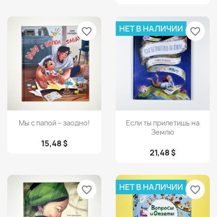
НЕТ В НАЛИЧИИ
favorite_border
favorite_border
Просмотр
Просмотр


Мы с папой – заодно!
Если ты прилетишь на
Землю
15,48 $
21,48 $
НЕТ В НАЛИЧИИ
favorite_border
favorite_border