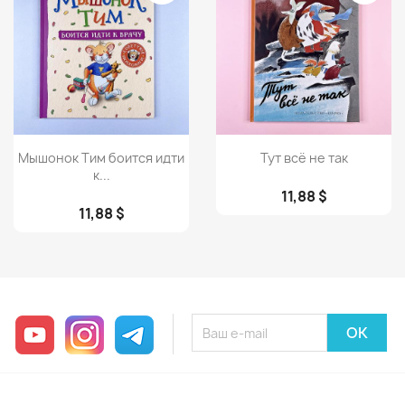
Просмотр
Просмотр


Мышонок Тим боится идти
Тут всё не так
к...
11,88 $
11,88 $
YouTube
Instagram
Telegram