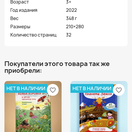
Возраст
3+
Год издания
2022
Вес
348 г
Размеры
210×280
Количество страниц
32
Покупатели этого товара так же
приобрели:
НЕТ В НАЛИЧИИ
НЕТ В НАЛИЧИИ
favorite_border
favorite_border