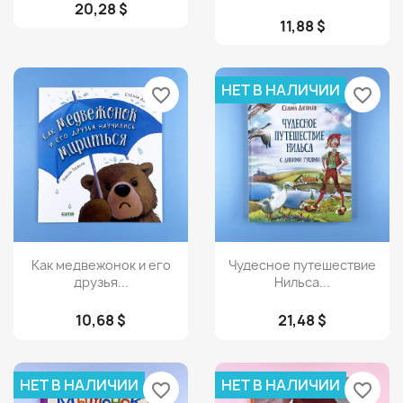
20,28 $
11,88 $
НЕТ В НАЛИЧИИ
favorite_border
favorite_border
Просмотр
Просмотр


Как медвежонок и его
Чудесное путешествие
друзья...
Нильса...
10,68 $
21,48 $
НЕТ В НАЛИЧИИ
НЕТ В НАЛИЧИИ
favorite_border
favorite_border