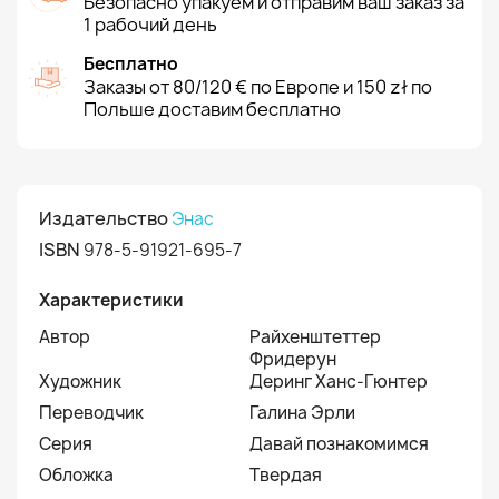
Безопасно упакуем и отправим ваш заказ за
1 рабочий день
Бесплатно
Заказы от 80/120 € по Европе и 150 zł по
Польше доставим бесплатно
Издательство
Энас
ISBN
978-5-91921-695-7
Характеристики
Автор
Райхенштеттер
Фридерун
Художник
Деринг Ханс-Гюнтер
Переводчик
Галина Эрли
Серия
Давай познакомимся
Обложка
Твердая