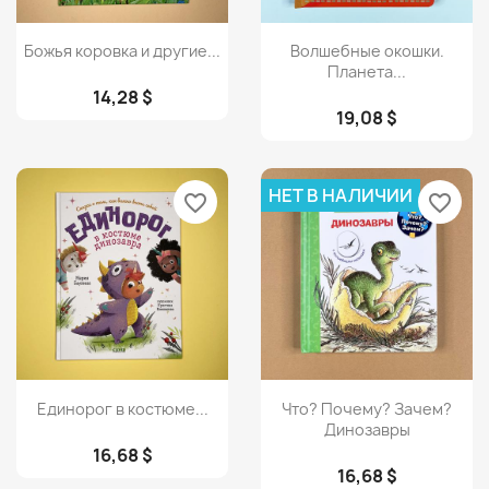
Просмотр
Просмотр


Божья коровка и другие...
Волшебные окошки.
Планета...
14,28 $
19,08 $
НЕТ В НАЛИЧИИ
favorite_border
favorite_border
Просмотр
Просмотр


Единорог в костюме...
Что? Почему? Зачем?
Динозавры
16,68 $
16,68 $