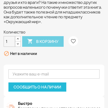
друзья и кто враги? На такие и множество других
вопросов маленького почемучки ответит эта книга.
Она будет также полезной для младшеклассников
как дополнительное чтение по предмету
«Окружающий мир».
Количество

favorite_border
В КОРЗИНУ

Нет в наличии
СООБЩИТЬ О НАЛИЧИИ
Быстро