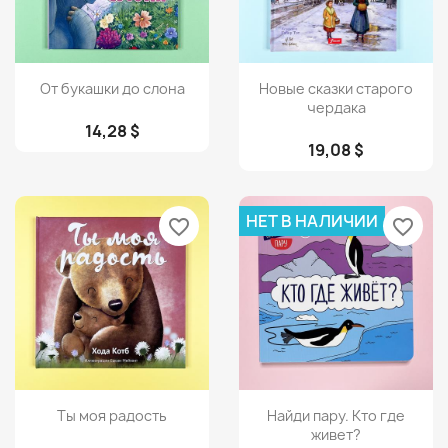
Просмотр
Просмотр


От букашки до слона
Новые сказки старого
чердака
14,28 $
19,08 $
НЕТ В НАЛИЧИИ
favorite_border
favorite_border
Просмотр
Просмотр


Ты моя радость
Найди пару. Кто где
живет?