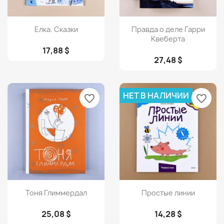
Просмотр
Просмотр


Елка. Сказки
Правда о деле Гарри
Квеберта
17,88 $
27,48 $
НЕТ В НАЛИЧИИ
favorite_border
favorite_border
Просмотр
Просмотр


Тоня Глиммердал
Простые линии
25,08 $
14,28 $