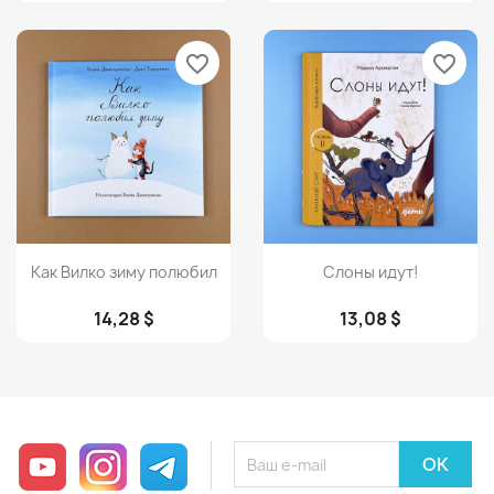
favorite_border
favorite_border
Просмотр
Просмотр


Как Вилко зиму полюбил
Слоны идут!
14,28 $
13,08 $
YouTube
Instagram
Telegram