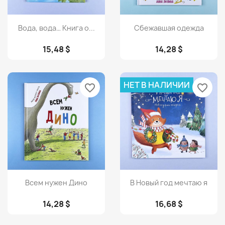
Просмотр
Просмотр


Вода, вода… Книга о...
Сбежавшая одежда
15,48 $
14,28 $
НЕТ В НАЛИЧИИ
favorite_border
favorite_border
Просмотр
Просмотр


Всем нужен Дино
В Новый год мечтаю я
14,28 $
16,68 $