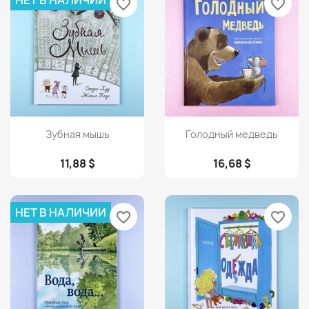
НЕТ В НАЛИЧИИ
favorite_border
favorite_border
Просмотр
Просмотр


Зубная мышь
Голодный медведь
11,88 $
16,68 $
НЕТ В НАЛИЧИИ
favorite_border
favorite_border