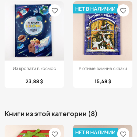
НЕТ В НАЛИЧИИ
favorite_border
favorite_border
Просмотр
Просмотр


Из кровати в космос
Уютные зимние сказки
23,88 $
15,48 $
Книги из этой категории (8)
НЕТ В НАЛИЧИИ
favorite_border
favorite_border