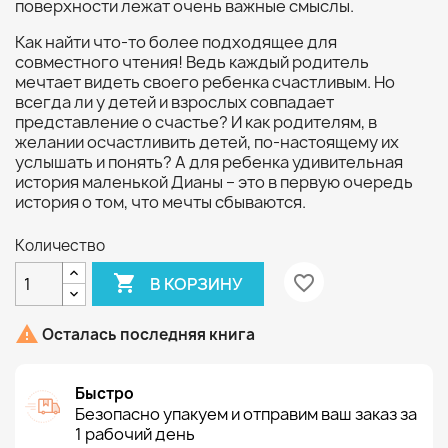
поверхности лежат очень важные смыслы.
Как найти что-то более подходящее для
совместного чтения! Ведь каждый родитель
мечтает видеть своего ребенка счастливым. Но
всегда ли у детей и взрослых совпадает
представление о счастье? И как родителям, в
желании осчастливить детей, по-настоящему их
услышать и понять? А для ребенка удивительная
история маленькой Дианы – это в первую очередь
история о том, что мечты сбываются.
Количество

favorite_border
В КОРЗИНУ

Осталась последняя книга
Быстро
Безопасно упакуем и отправим ваш заказ за
1 рабочий день