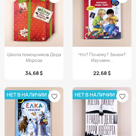
Просмотр
Просмотр


Школа помощников Деда
Что? Почему? Зачем?
Мороза
Изучаем...
34,68 $
22,68 $
НЕТ В НАЛИЧИИ
НЕТ В НАЛИЧИИ
favorite_border
favorite_border