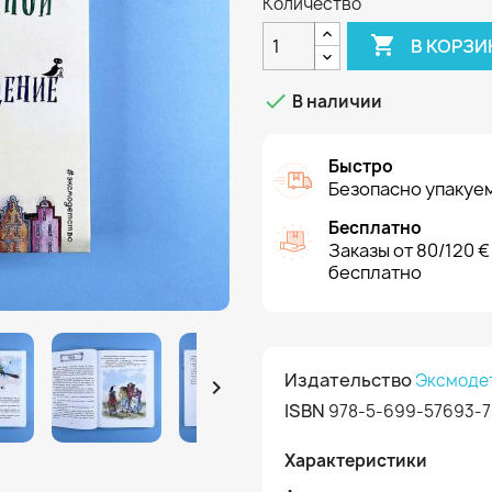
Количество

В КОРЗИ

В наличии
Быстро
Безопасно упакуем
Бесплатно
Заказы от 80/120 €
бесплатно
Издательство
Эксмоде

ISBN
978-5-699-57693-7
Характеристики