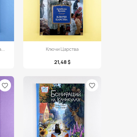
Просмотр

...
Ключи Царства
21,48 $
favorite_border
favorite_border