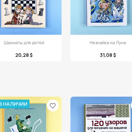
Просмотр
Просмотр


Шахматы для детей
Незнайка на Луне
20,28 $
31,08 $
 В НАЛИЧИИ
favorite_border