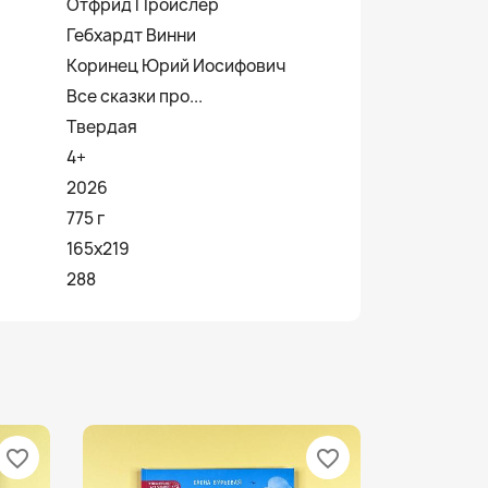
Отфрид Пройслер
Гебхардт Винни
Коринец Юрий Иосифович
Все сказки про...
Твердая
4+
2026
775 г
165x219
288
favorite_border
favorite_border