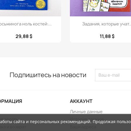
Просмотр
Просмотр


 осьминога ноль костей:...
Задания, которые учат..
29,88 $
11,88 $
Подпишитесь на новости
ОРМАЦИЯ
АККАУНТ
Личные данные
ия оплаты
История заказов
работы сайта и персональных рекомендаций. Продолжая пользо
ка и возврат
Ваши адреса