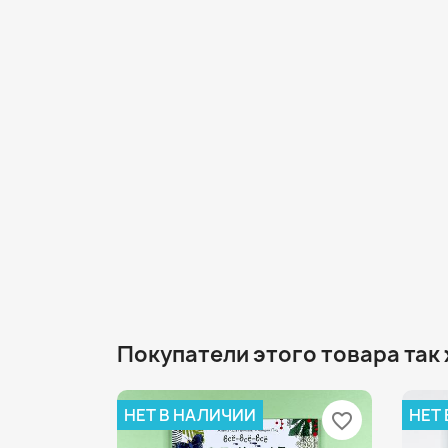
Покупатели этого товара так
НЕТ В НАЛИЧИИ
НЕТ
favorite_border