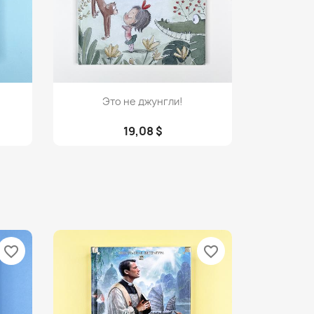
Просмотр

Это не джунгли!
19,08 $
favorite_border
favorite_border