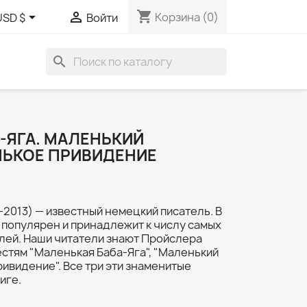
shopping_cart


Корзина
(0)
USD $
Войти
search
-ЯГА. МАЛЕНЬКИЙ
НЬКОЕ ПРИВИДЕНИЕ
013) — известный немецкий писатель. В
 популярен и принадлежит к числу самых
лей. Наши читатели знают Пройслера
стям "Маленькая Баба-Яга", "Маленький
ивидение". Все три эти знаменитые
иге.