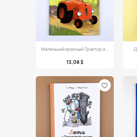
Просмотр

Маленький красный Трактор и...
Д
13,08 $
favorite_border