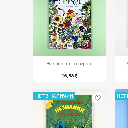
Просмотр

Все-все-все о природе
16,68 $
НЕТ В НАЛИЧИИ
НЕТ
favorite_border