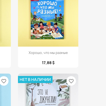
Просмотр

Хорошо, что мы разные
17,88 $
НЕТ В НАЛИЧИИ
favorite_border
favorite_border