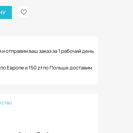
favorite_border
НУ
 и отправим ваш заказ за 1 рабочий день
 по Европе и 150 zł по Польше доставим
тство