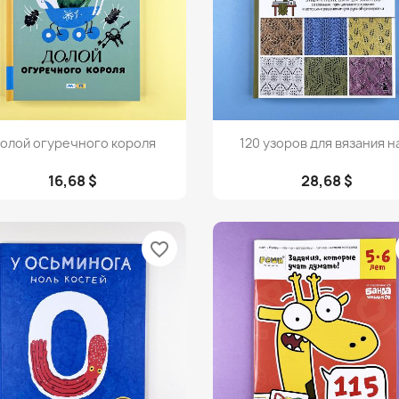
Просмотр
Просмотр


олой огуречного короля
120 узоров для вязания на
16,68 $
28,68 $
favorite_border