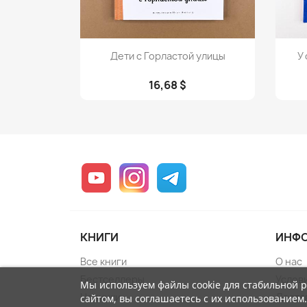
Просмотр

Дети с Горластой улицы
У
16,68 $
YouTube
Instagram
Telegram
КНИГИ
ИНФ
Все книги
О нас
Бестселлеры
Услов
Мы используем файлы cookie для стабильной 
Новинки
Достав
сайтом, вы соглашаетесь с их использованием.