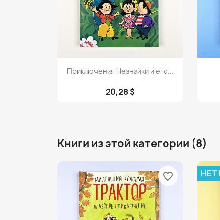
Просмотр

Приключения Незнайки и его...
20,28 $
Книги из этой категории (8)
НЕТ
favorite_border