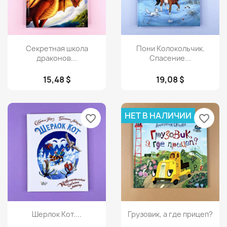
Просмотр
Просмотр


Секретная школа
Пони Колокольчик.
драконов...
Спасение...
15,48 $
19,08 $
НЕТ В НАЛИЧИИ
favorite_border
favorite_border
Просмотр
Просмотр


Шерлок Кот....
Грузовик, а где прицеп?