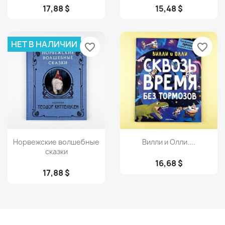
17,88 $
15,48 $
НЕТ В НАЛИЧИИ
favorite_border
favorite_border
Просмотр
Просмотр


Норвежские волшебные
Вилли и Олли....
сказки
16,68 $
17,88 $