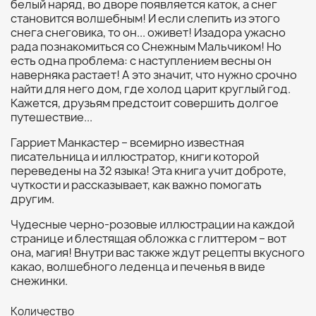
белый наряд, во дворе появляется каток, а снег
становится волшебным! И если слепить из этого
снега снеговика, то он... оживет! Изадора ужасно
рада познакомиться со Снежным Мальчиком! Но
есть одна проблема: с наступлением весны он
наверняка растает! А это значит, что нужно срочно
найти для него дом, где холод царит круглый год.
Кажется, друзьям предстоит совершить долгое
путешествие...
Гарриет Манкастер – всемирно известная
писательница и иллюстратор, книги которой
переведены на 32 языка! Эта книга учит доброте,
чуткости и рассказывает, как важно помогать
другим.
Чудесные черно-розовые иллюстрации на каждой
странице и блестящая обложка с глиттером – вот
она, магия! Внутри вас также ждут рецепты вкусного
какао, волшебного леденца и печенья в виде
снежинки.
Количество