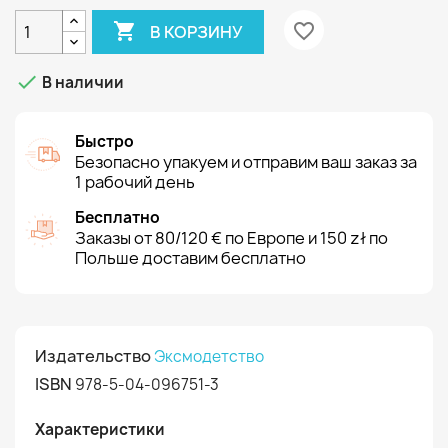

favorite_border
В КОРЗИНУ

В наличии
Быстро
Безопасно упакуем и отправим ваш заказ за
1 рабочий день
Бесплатно
Заказы от 80/120 € по Европе и 150 zł по
Польше доставим бесплатно
Издательство
Эксмодетство
ISBN
978-5-04-096751-3
Характеристики