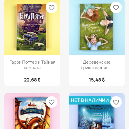
favorite_border
favorite_border
Просмотр
Просмотр


Гарри Поттер и Тайная
Деревенские
комната
приключения....
22,68 $
15,48 $
НЕТ В НАЛИЧИИ
favorite_border
favorite_border