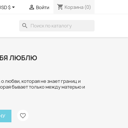
shopping_cart


Корзина
(0)
USD $
Войти
search
ЕБЯ ЛЮБЛЮ
 о любви, которая не знает границ и
торая бывает только между матерью и
favorite_border
НУ