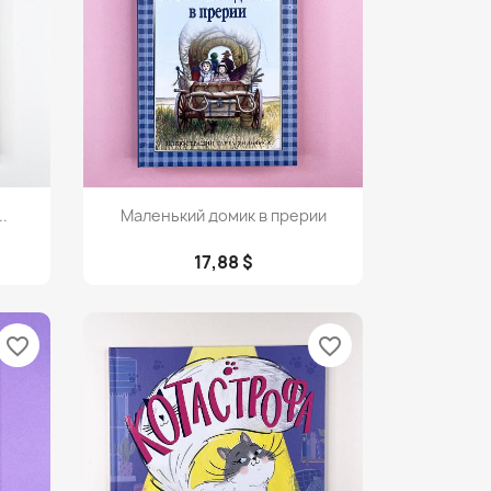
Просмотр

.
Маленький домик в прерии
17,88 $
favorite_border
favorite_border