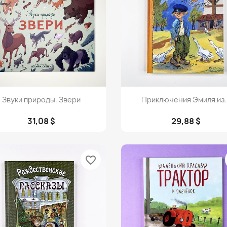
Просмотр
Просмотр


Звуки природы. Звери
Приключения Эмиля из..
31,08 $
29,88 $
favorite_border