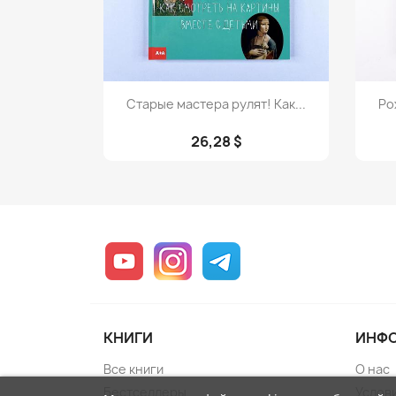
Просмотр

Старые мастера рулят! Как...
Ро
26,28 $
YouTube
Instagram
Telegram
КНИГИ
ИНФ
Все книги
О нас
Бестселлеры
Услов