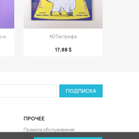
Просмотр

и...
КОТастрофа
17,88 $
ПРОЧЕЕ
Правила обслуживания
Политика конфиденциальности