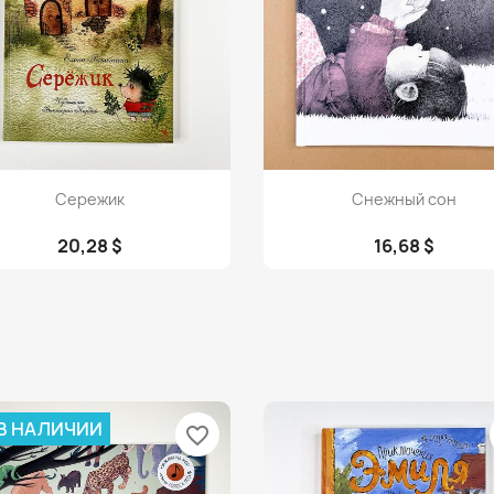
Просмотр
Просмотр


Сережик
Снежный сон
20,28 $
16,68 $
 В НАЛИЧИИ
favorite_border