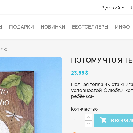

Русский
Ы
ПОДАРКИ
НОВИНКИ
БЕСТСЕЛЛЕРЫ
ИНФО
блю
ПОТОМУ ЧТО Я Т
23,88 $
Полная тепла и уюта книга
условностей. О любви, ко
ребёнком.
Количество

В КОРЗИ