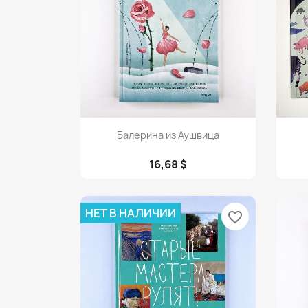
Просмотр

Балерина из Аушвица
16,68 $
НЕТ В НАЛИЧИИ
favorite_border