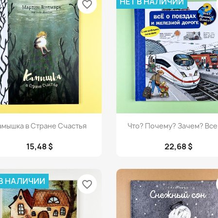
НЕТ В НАЛИЧИИ
favorite_border
Просмотр
Просмотр


амышка в Стране Счастья
Что? Почему? Зачем? Все 
15,48 $
22,68 $
 В НАЛИЧИИ
favorite_border