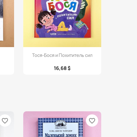
Просмотр

Тося-Бося и Похититель сил
16,68 $
favorite_border
favorite_border