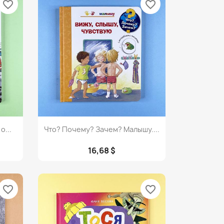
favorite_border
favorite_border
Просмотр

о...
Что? Почему? Зачем? Малышу....
16,68 $
favorite_border
favorite_border