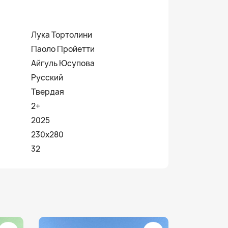
Лука Тортолини
Паоло Пройетти
Айгуль Юсупова
Русский
Твердая
2+
2025
230х280
32