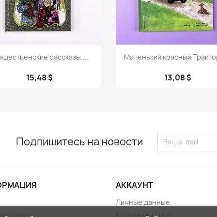
Просмотр
Просмотр


ждественские рассказы....
Маленький красный Трактор 
15,48 $
13,08 $
Подпишитесь на новости
ОРМАЦИЯ
АККАУНТ
Личные данные
ия оплаты
История заказов