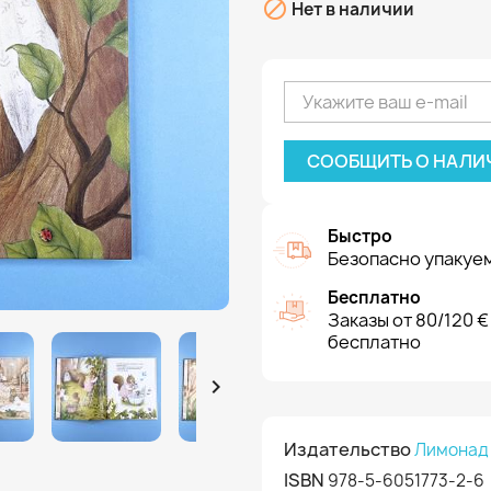

Нет в наличии
СООБЩИТЬ О НАЛИ
Быстро
Безопасно упакуем
Бесплатно
Заказы от 80/120 €
бесплатно

Издательство
Лимонад
ISBN
978-5-6051773-2-6