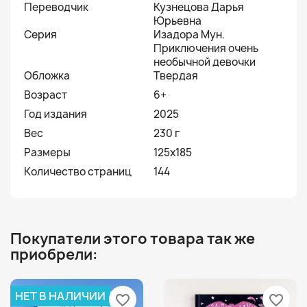
Переводчик
Кузнецова Дарья
Юрьевна
Серия
Изадора Мун.
Приключения очень
необычной девочки
Обложка
Твердая
Возраст
6+
Год издания
2025
Вес
230 г
Размеры
125x185
Количество страниц
144
Покупатели этого товара так же
приобрели:
НЕТ В НАЛИЧИИ
favorite_border
favorite_border