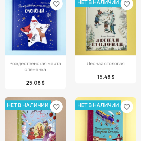
НЕТ В НАЛИЧИИ
favorite_border
favorite_border
Просмотр
Просмотр


Рождественская мечта
Лесная столовая
олененка
15,48 $
25,08 $
НЕТ В НАЛИЧИИ
НЕТ В НАЛИЧИИ
favorite_border
favorite_border