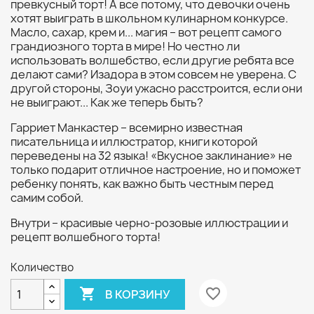
превкусный торт! А все потому, что девочки очень
хотят выиграть в школьном кулинарном конкурсе.
Масло, сахар, крем и... магия – вот рецепт самого
грандиозного торта в мире! Но честно ли
использовать волшебство, если другие ребята все
делают сами? Изадора в этом совсем не уверена. С
другой стороны, Зоуи ужасно расстроится, если они
не выиграют... Как же теперь быть?
Гарриет Манкастер – всемирно известная
писательница и иллюстратор, книги которой
переведены на 32 языка! «Вкусное заклинание» не
только подарит отличное настроение, но и поможет
ребенку понять, как важно быть честным перед
самим собой.
Внутри – красивые черно-розовые иллюстрации и
рецепт волшебного торта!
Количество

favorite_border
В КОРЗИНУ