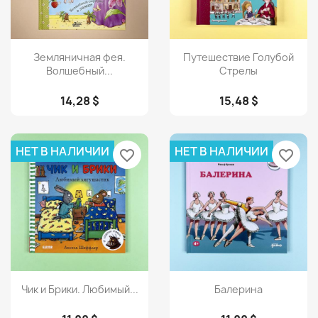
Просмотр
Просмотр


Земляничная фея.
Путешествие Голубой
Волшебный...
Стрелы
14,28 $
15,48 $
НЕТ В НАЛИЧИИ
НЕТ В НАЛИЧИИ
favorite_border
favorite_border
Просмотр
Просмотр


Чик и Брики. Любимый...
Балерина