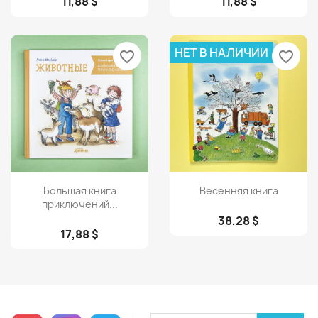
11,88 $
11,88 $
НЕТ В НАЛИЧИИ
favorite_border
favorite_border
Просмотр
Просмотр


Большая книга
Весенняя книга
приключений...
38,28 $
17,88 $