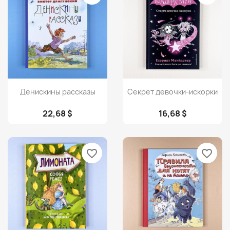
Просмотр
Просмотр


Денискины рассказы
Секрет девочки-искорки
22,68 $
16,68 $
favorite_border
favorite_border