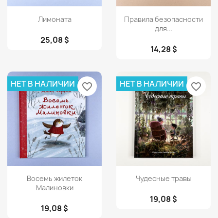
Просмотр
Просмотр


Лимоната
Правила безопасности
для...
25,08 $
14,28 $
НЕТ В НАЛИЧИИ
НЕТ В НАЛИЧИИ
favorite_border
favorite_border
Просмотр
Просмотр


Восемь жилеток
Чудесные травы
Малиновки
19,08 $
19,08 $