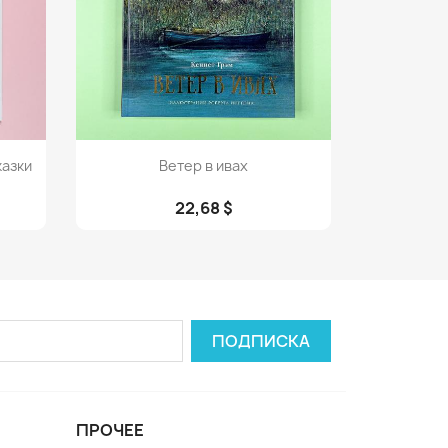
Просмотр

казки
Ветер в ивах
22,68 $
ПРОЧЕЕ