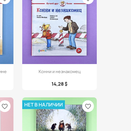
Просмотр

ине
Конни и незнакомец
14,28 $
НЕТ В НАЛИЧИИ
favorite_border
favorite_border