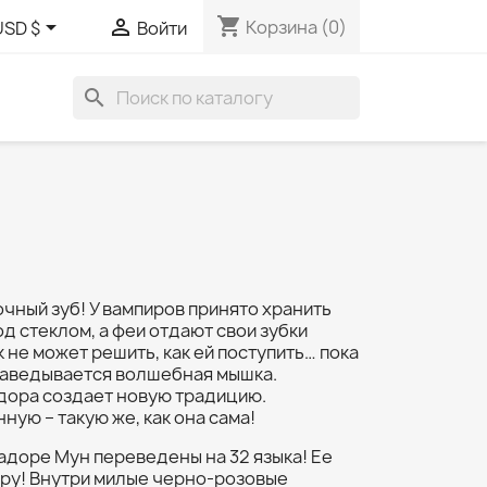
shopping_cart


Корзина
(0)
USD $
Войти
search
чный зуб! У вампиров принято хранить
д стеклом, а феи отдают свои зубки
 не может решить, как ей поступить… пока
наведывается волшебная мышка.
дора создает новую традицию.
ю – такую же, как она сама!
адоре Мун переведены на 32 языка! Ее
иру! Внутри милые черно-розовые