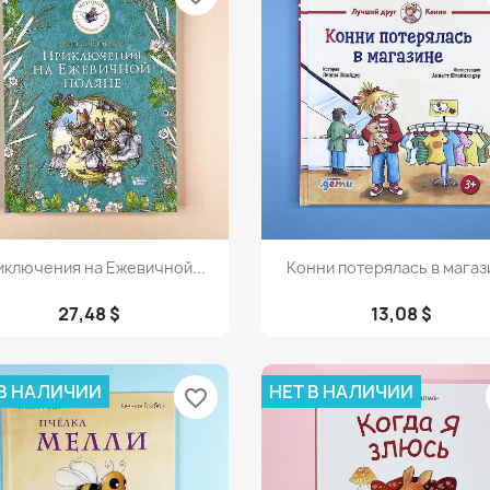
Просмотр
Просмотр


ключения на Ежевичной...
Конни потерялась в магаз
27,48 $
13,08 $
 В НАЛИЧИИ
НЕТ В НАЛИЧИИ
favorite_border