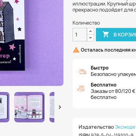
иллюстрации. Крупный шри
прекрасно подойдет для 
Количество

В КОРЗИ

Осталась последняя к
Быстро
Безопасно упакуем
Бесплатно
Заказы от 80/120 €
бесплатно

Издательство
Эксмоде
ISBN
978-5-04-119100-9