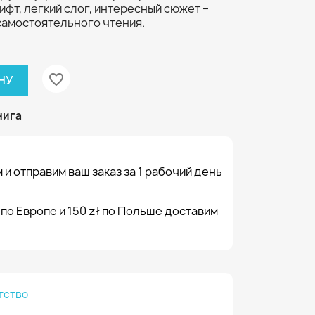
фт, легкий слог, интересный сюжет –
самостоятельного чтения.
favorite_border
НУ
нига
 и отправим ваш заказ за 1 рабочий день
 по Европе и 150 zł по Польше доставим
тство