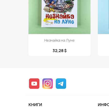
Просмотр

Незнайка на Луне
32,28 $
YouTube
Instagram
Telegram
КНИГИ
ИНФ