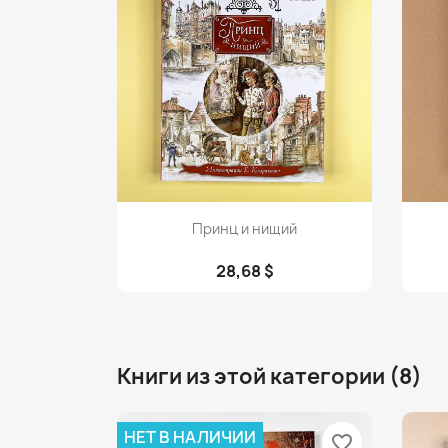
Просмотр

Принц и нищий
28,68 $
Книги из этой категории (8)
НЕТ В НАЛИЧИИ
favorite_border