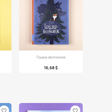
Просмотр

Гошка-волчонок
16,68 $
favorite_border
favorite_border