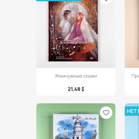
Просмотр

Жемчужные сказки
При
21,48 $
НЕТ
favorite_border