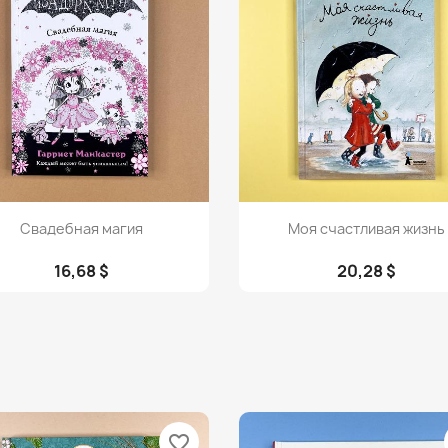
Просмотр
Просмотр


Свадебная магия
Моя счастливая жизнь
16,68 $
20,28 $
favorite_border