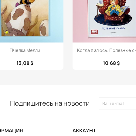
Просмотр
Просмотр


Пчелка Мелли
Когда я злюсь. Полезные с
13,08 $
10,68 $
Подпишитесь на новости
ОРМАЦИЯ
АККАУНТ