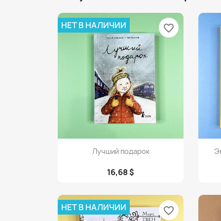
НЕТ В НАЛИЧИИ
favorite_border
Просмотр

Лучший подарок
Эм
16,68 $
НЕТ В НАЛИЧИИ
favorite_border