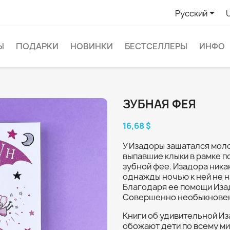

Русский
Ы
ПОДАРКИ
НОВИНКИ
БЕСТСЕЛЛЕРЫ
ИНФО
ЗУБНАЯ ФЕЯ
16,68 $
У Изадоры зашатался моло
выпавшие клыки в рамке по
зубной фее. Изадора никак
однажды ночью к ней не 
Благодаря ее помощи Иза
Совершенно необыкновенну
Книги об удивительной Из
обожают дети по всему м