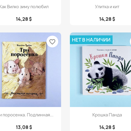
Просмотр
Просмотр


Как Вилко зиму полюбил
Улитка и кит
14,28 $
14,28 $
НЕТ В НАЛИЧИИ
favorite_border
Просмотр
Просмотр


и поросенка. Подлинная...
Крошка Панда
13,08 $
14,28 $