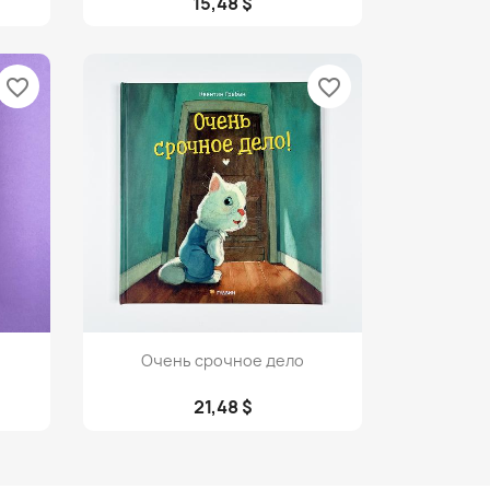
15,48 $
favorite_border
favorite_border
Просмотр

Очень срочное дело
21,48 $