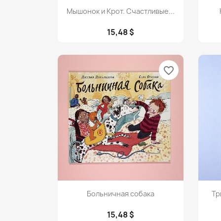
Просмотр

Мышонок и Крот. Счастливые...
15,48 $
favorite_border
Просмотр

Больничная собака
Тр
15,48 $