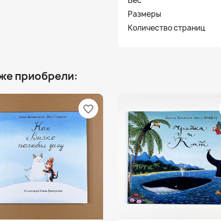
Вес
Размеры
Количество страниц
 же приобрели:
favorite_border