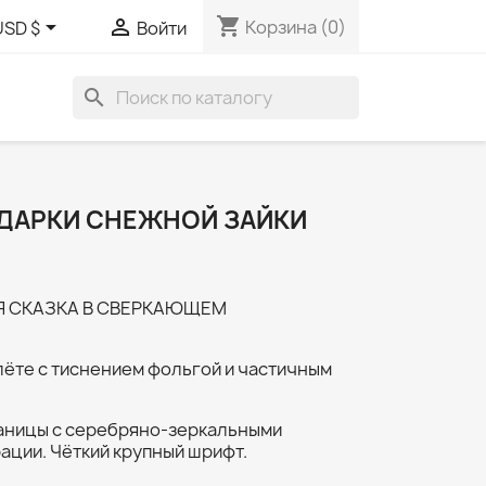
shopping_cart


Корзина
(0)
USD $
Войти
search
ДАРКИ СНЕЖНОЙ ЗАЙКИ
 СКАЗКА В СВЕРКАЮЩЕМ
лёте с тиснением фольгой и частичным
аницы с серебряно-зеркальными
ации. Чёткий крупный шрифт.