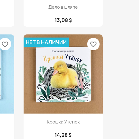
Просмотр

Дело в шляпе
13,08 $
НЕТ В НАЛИЧИИ
favorite_border
favorite_border
Просмотр

Крошка Утенок
14,28 $