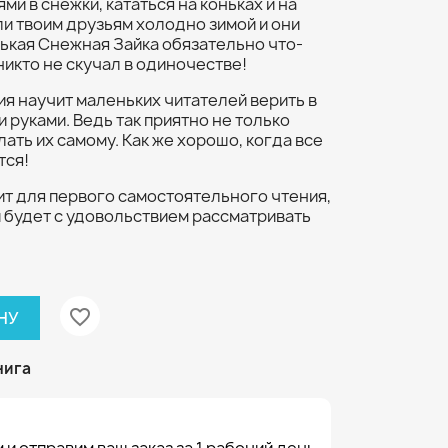
ми в снежки, кататься на коньках и на
сли твоим друзьям холодно зимой и они
ькая Снежная Зайка обязательно что-
никто не скучал в одиночестве!
я научит маленьких читателей верить в
и руками. Ведь так приятно не только
лать их самому. Как же хорошо, когда все
тся!
ит для первого самостоятельного чтения,
 будет с удовольствием рассматривать
favorite_border
НУ
нига