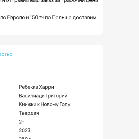
 и отправим ваш заказ за 1 рабочий день
 по Европе и 150 zł по Польше доставим
тство
Ребекка Харри
Василиади Григорий
Книжки к Новому Году
Твердая
2+
2023