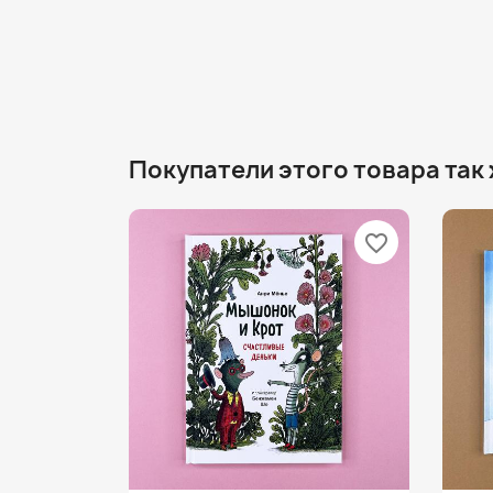
Покупатели этого товара так
favorite_border