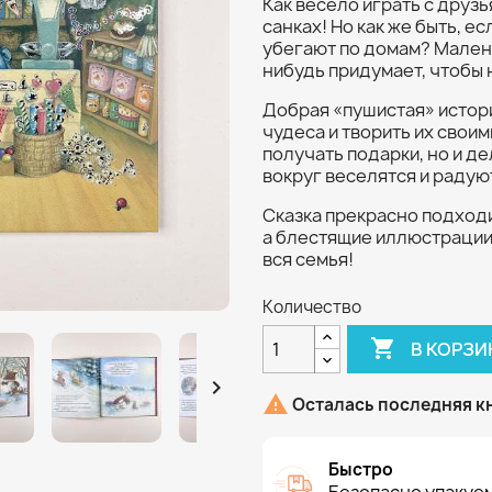
Как весело играть с друзья
санках! Но как же быть, е
убегают по домам? Мален
нибудь придумает, чтобы 
Добрая «пушистая» истори
чудеса и творить их своим
получать подарки, но и де
вокруг веселятся и радую
Сказка прекрасно подход
а блестящие иллюстрации
вся семья!
Количество

В КОРЗИ


Осталась последняя к
Быстро