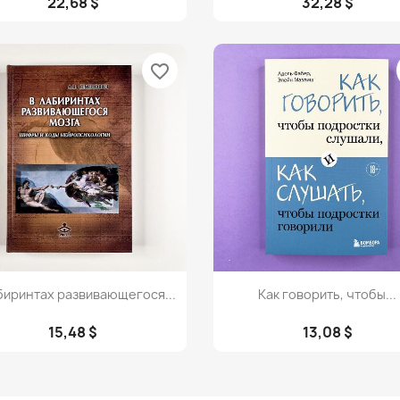
22,68 $
32,28 $
favorite_border
Просмотр
Просмотр


биринтах развивающегося...
Как говорить, чтобы...
15,48 $
13,08 $