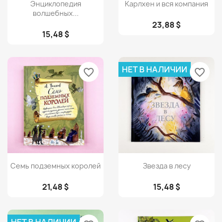
Просмотр
Просмотр


Энциклопедия
Карлхен и вся компания
волшебных...
23,88 $
15,48 $
НЕТ В НАЛИЧИИ
favorite_border
favorite_border
Просмотр
Просмотр


Семь подземных королей
Звезда в лесу
21,48 $
15,48 $