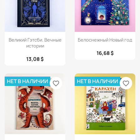
Просмотр
Просмотр


Великий Гэтсби. Вечные
Белоснежный Новый год
истории
16,68 $
13,08 $
НЕТ В НАЛИЧИИ
НЕТ В НАЛИЧИИ
favorite_border
favorite_border