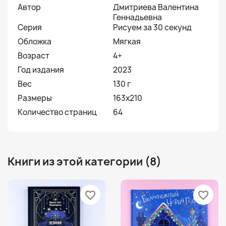
Автор
Дмитриева Валентина
Геннадьевна
Серия
Рисуем за 30 секунд
Обложка
Мягкая
Возраст
4+
Год издания
2023
Вес
130 г
Размеры
163х210
Количество страниц
64
Книги из этой категории (8)
favorite_border
favorite_border