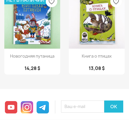
НЕТ В НАЛИЧИИ
favorite_border
favorite_border
Просмотр
Просмотр


Новогодняя путаница
Книга о птицах
14,28 $
13,08 $
YouTube
Instagram
Telegram