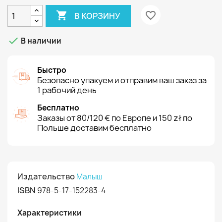

favorite_border
В КОРЗИНУ

В наличии
Быстро
Безопасно упакуем и отправим ваш заказ за
1 рабочий день
Бесплатно
Заказы от 80/120 € по Европе и 150 zł по
Польше доставим бесплатно
Издательство
Малыш
ISBN
978-5-17-152283-4
Характеристики