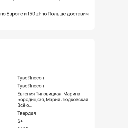
 по Европе и 150 zł по Польше доставим
Туве Янссон
Туве Янссон
Евгения Тиновицкая, Марина
Бородицкая, Мария Людковская
Всё о...
Твердая
6+