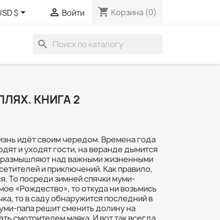
shopping_cart


Корзина
(0)
USD $
Войти
search
ЛЯХ. КНИГА 2
изнь идёт своим чередом. Времена года
одят и уходят гости, на веранде дымится
ы размышляют над важными жизненными
сетителей и приключений. Как правило,
я. То посреди зимней спячки муми-
ое «Рождество», то откуда ни возьмись
ка, то в саду обнаружится последний в
Муми-папа решит сменить долину на
ать смотрителем маяка. И вот так всегда,