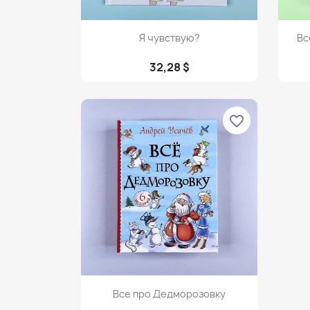
Просмотр

Я чувствую?
Вс
32,28 $
favorite_border
Просмотр

Все про Дедморозовку