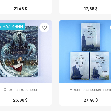
21,48 $
17,88 $
 В НАЛИЧИИ
favorite_border
Просмотр
Просмотр


Снежная королева
Атлант расправил плеч
23,88 $
27,48 $