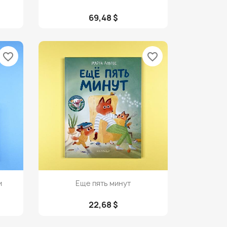
69,48 $
favorite_border
favorite_border
Просмотр

и
Еще пять минут
22,68 $