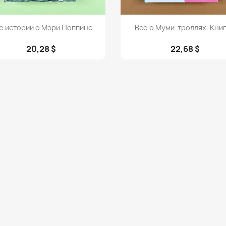
Просмотр
Просмотр


е истории о Мэри Поппинс
Всё о Муми-троллях. Книг
20,28 $
22,68 $