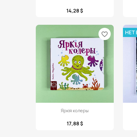
14,28 $
НЕТ
favorite_border
Просмотр

Яркiя колеры
17,88 $