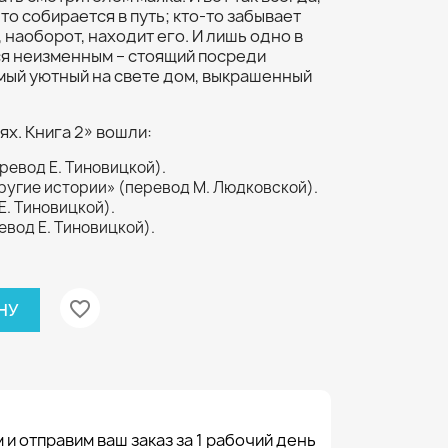
-то собирается в путь; кто-то забывает
, наоборот, находит его. И лишь одно в
ся неизменным – стоящий посреди
мый уютный на свете дом, выкрашенный
ях. Книга 2» вошли:
ревод Е. Тиновицкой).
ругие истории» (перевод М. Людковской).
Е. Тиновицкой).
евод Е. Тиновицкой).
favorite_border
НУ
 и отправим ваш заказ за 1 рабочий день