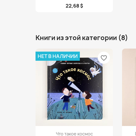
22,68 $
Книги из этой категории (8)
НЕТ В НАЛИЧИИ
favorite_border
Просмотр

Что такое космос