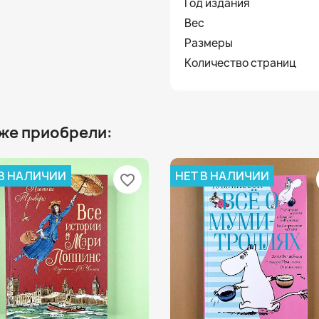
Год издания
Вес
Размеры
Количество страниц
 же приобрели:
 В НАЛИЧИИ
НЕТ В НАЛИЧИИ
favorite_border