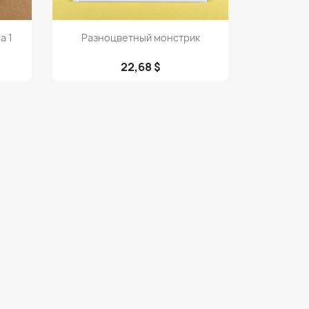
Просмотр

а 1
Разноцветный монстрик
22,68 $