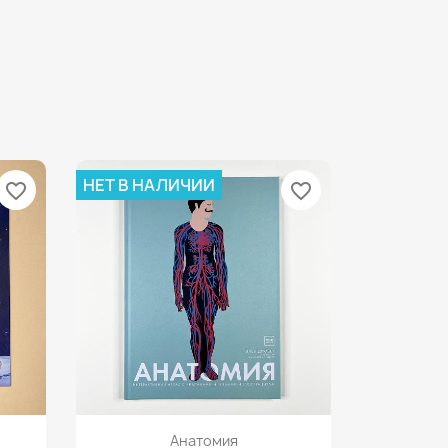
НЕТ В НАЛИЧИИ
favorite_border
favorite_border
Просмотр

Анатомия