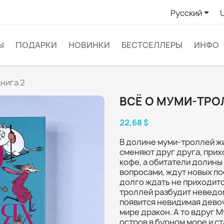

Русский
Ы
ПОДАРКИ
НОВИНКИ
БЕСТСЕЛЛЕРЫ
ИНФО
нига 2
ВСЁ О МУМИ-ТРОЛ
22,68 $
В долине муми-троллей ж
сменяют друг друга, прих
кофе, а обитатели долин
вопросами, ждут новых по
долго ждать не приходитс
троллей разбудит неведом
появится невидимая девоч
мире дракон. А то вдруг 
остров в бурном море и ст