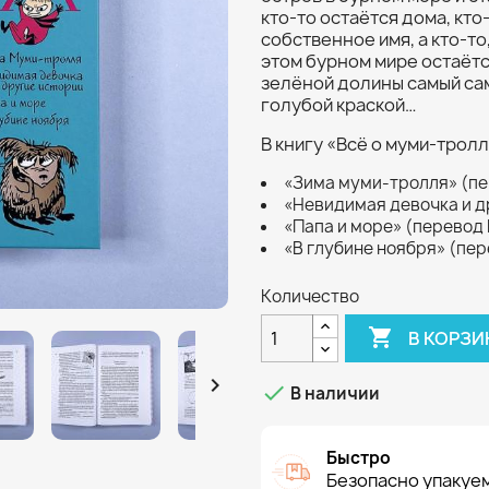
кто-то остаётся дома, кто
собственное имя, а кто-то
этом бурном мире остаёт
зелёной долины самый са
голубой краской…
В книгу «Всё о муми-тролл
«Зима муми-тролля» (пе
«Невидимая девочка и д
«Папа и море» (перевод 
«В глубине ноября» (пер
Количество

В КОРЗИ


В наличии
Быстро
Безопасно упакуем