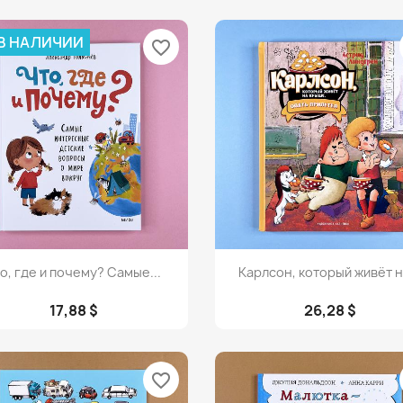
 В НАЛИЧИИ
favorite_border
Просмотр
Просмотр


о, где и почему? Самые...
Карлсон, который живёт на
17,88 $
26,28 $
favorite_border