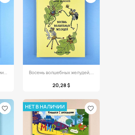
Просмотр

и...
Восемь волшебных желудей,...
20,28 $
НЕТ В НАЛИЧИИ
favorite_border
favorite_border