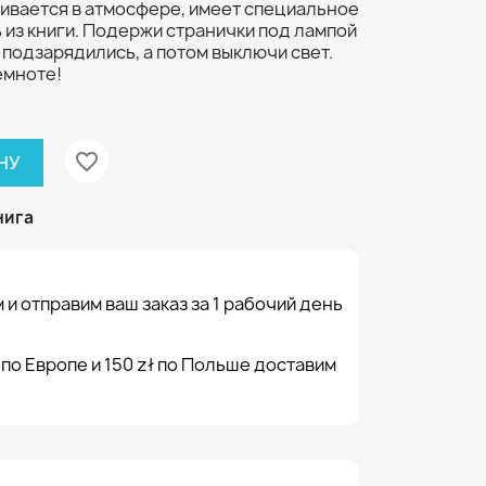
еивается в атмосфере, имеет специальное
ь из книги. Подержи странички под лампой
 подзарядились, а потом выключи свет.
емноте!
favorite_border
НУ
нига
 и отправим ваш заказ за 1 рабочий день
 по Европе и 150 zł по Польше доставим