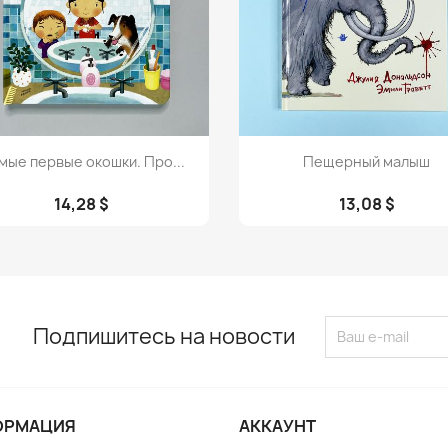
Просмотр
Просмотр


мые первые окошки. Про...
Пещерный малыш
14,28 $
13,08 $
Подпишитесь на новости
ОРМАЦИЯ
АККАУНТ