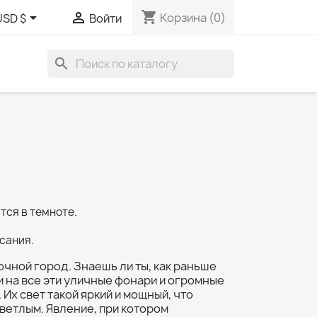
shopping_cart


Корзина
(0)
USD $
Войти
search
тся в темноте.
сания.
очной город. Знаешь ли ты, как раньше
 на все эти уличные фонари и огромные
Их свет такой яркий и мощный, что
ветлым. Явление, при котором