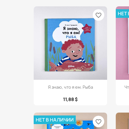
НЕТ
favorite_border
Просмотр

Я знаю, что я ем. Рыба
Чт
11,88 $
НЕТ В НАЛИЧИИ
favorite_border