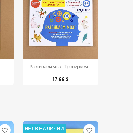
Просмотр

Развиваем мозг. Тренируем...
17,88 $
НЕТ В НАЛИЧИИ
favorite_border
favorite_border