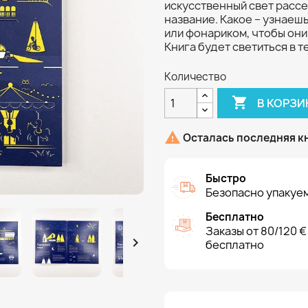
искусственный свет расс
название. Какое – узнаеш
или фонариком, чтобы они
Книга будет светиться в т
Количество

В КОРЗИ

Осталась последняя к
Быстро
Безопасно упакуем
Бесплатно
Заказы от 80/120 €

бесплатно