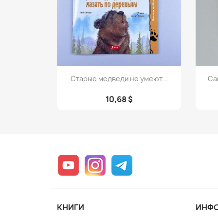
Просмотр

Старые медведи не умеют...
Са
10,68 $
YouTube
Instagram
Telegram
КНИГИ
ИНФ