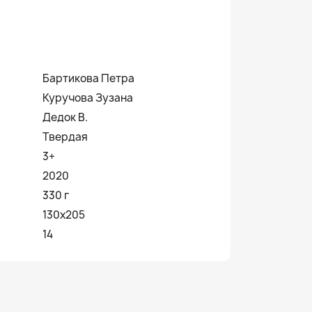
Бартикова Петра
Куручова Зузана
Дедок В.
Твердая
3+
2020
330 г
130х205
14