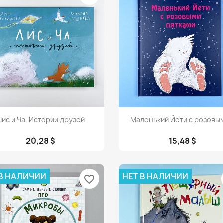
Просмотр
Просмотр


Лис и Ча. Истории друзей
Маленький Йети с розовым
20,28 $
15,48 $
 В НАЛИЧИИ
НЕТ В НАЛИЧИИ
favorite_border