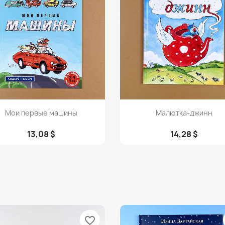
Просмотр
Просмотр


Мои первые машины
Малютка-джинн
13,08 $
14,28 $
favorite_border