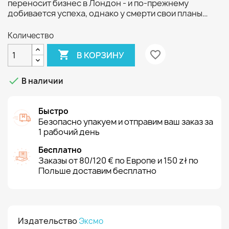
переносит бизнес в Лондон - и по-прежнему
добивается успеха, однако у смерти свои планы…
Количество

favorite_border
В КОРЗИНУ

В наличии
Быстро
Безопасно упакуем и отправим ваш заказ за
1 рабочий день
Бесплатно
Заказы от 80/120 € по Европе и 150 zł по
Польше доставим бесплатно
Издательство
Эксмо