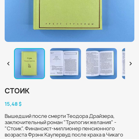


СТОИК
15,48 $
Вышедший после смерти Теодора Драйзера,
заключительный роман "Трилогии желания" -
"Стоик". Финансист-миллионер пенсионного
возраста Фрэнк Каупервуд после краха в Чикаго