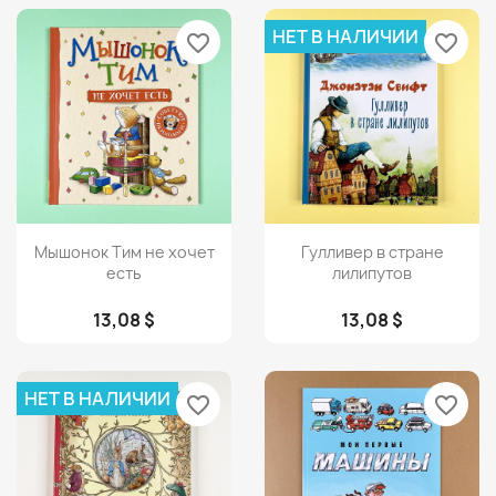
НЕТ В НАЛИЧИИ
favorite_border
favorite_border
Просмотр
Просмотр


Мышонок Тим не хочет
Гулливер в стране
есть
лилипутов
13,08 $
13,08 $
НЕТ В НАЛИЧИИ
favorite_border
favorite_border