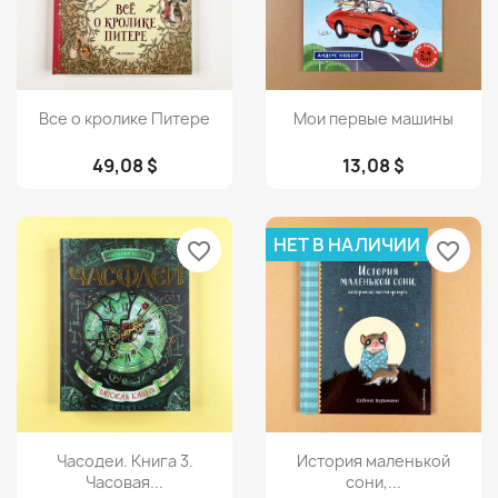
Просмотр
Просмотр


Все о кролике Питере
Мои первые машины
49,08 $
13,08 $
НЕТ В НАЛИЧИИ
favorite_border
favorite_border
Просмотр
Просмотр


Часодеи. Книга 3.
История маленькой
Часовая...
сони,...