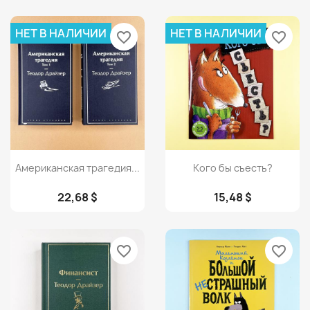
НЕТ В НАЛИЧИИ
НЕТ В НАЛИЧИИ
favorite_border
favorite_border
Просмотр
Просмотр


Американская трагедия...
Кого бы съесть?
22,68 $
15,48 $
favorite_border
favorite_border