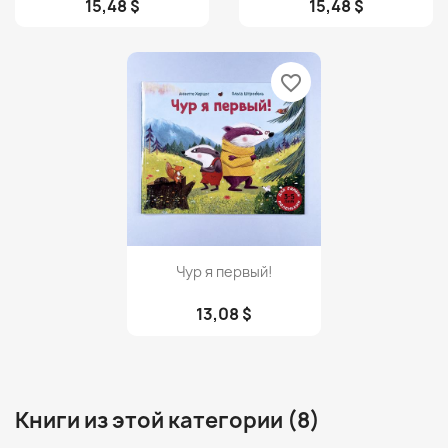
15,48 $
15,48 $
favorite_border
Просмотр

Чур я первый!
13,08 $
Книги из этой категории (8)