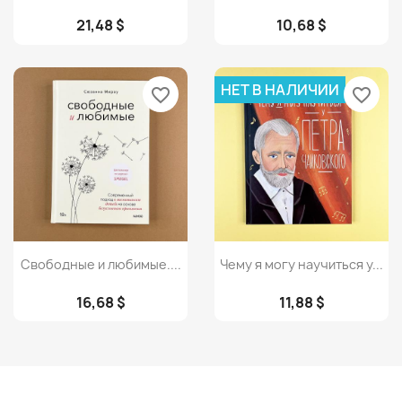
21,48 $
10,68 $
НЕТ В НАЛИЧИИ
favorite_border
favorite_border
Просмотр
Просмотр


Свободные и любимые....
Чему я могу научиться у...
16,68 $
11,88 $