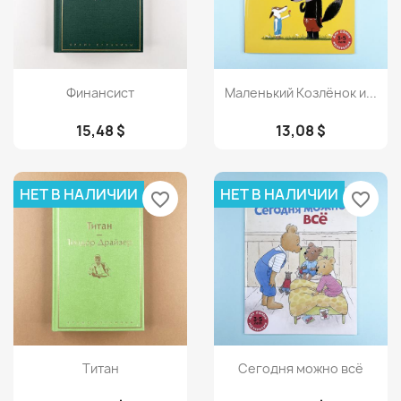
Просмотр
Просмотр


Финансист
Маленький Козлёнок и...
15,48 $
13,08 $
НЕТ В НАЛИЧИИ
НЕТ В НАЛИЧИИ
favorite_border
favorite_border
Просмотр
Просмотр


Титан
Сегодня можно всё