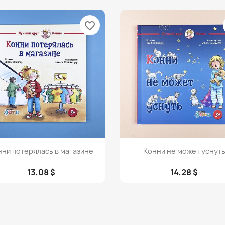
favorite_border
Просмотр
Просмотр


нни потерялась в магазине
Конни не может уснут
13,08 $
14,28 $