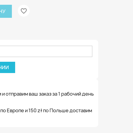
favorite_border
НУ
ЧИИ
 и отправим ваш заказ за 1 рабочий день
 по Европе и 150 zł по Польше доставим