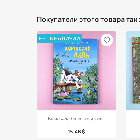
Покупатели этого товара так
НЕТ В НАЛИЧИИ
favorite_border
Просмотр

Комиссар Лапа. Загадка...
15,48 $