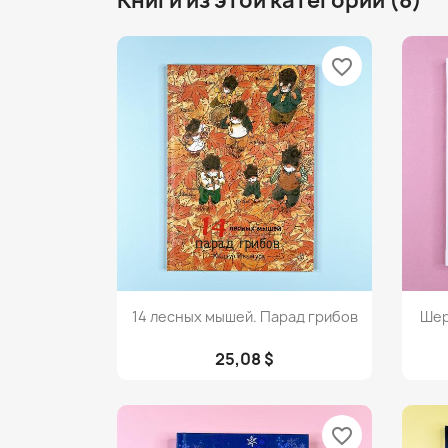
Книги из этой категории (8)
favorite_border
Просмотр

14 лесных мышей. Парад грибов
Шер
25,08 $
favorite_border