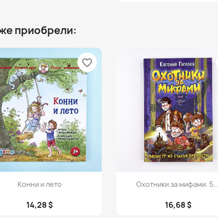
 же приобрели:
favorite_border
Просмотр
Просмотр


Конни и лето
Охотники за мифами. 5...
14,28 $
16,68 $