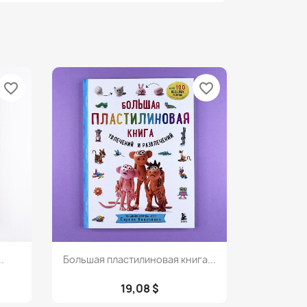
favorite_border
favorite_border
Просмотр

.
Большая пластилиновая книга...
19,08 $