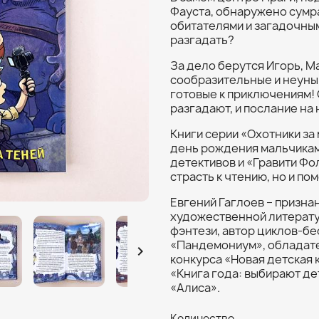
Фауста, обнаружено сумр
обитателями и загадочным
разгадать?
За дело берутся Игорь, М
сообразительные и неуны
готовые к приключениям! 
разгадают, и послание на
Книги серии «Охотники за
день рождения мальчикам
детективов и «Гравити Фол
страсть к чтению, но и по
Евгений Гаглоев – призн
художественной литерату
фэнтези, автор циклов-б
«Пандемониум», обладател

конкурса «Новая детская 
«Книга года: выбирают де
«Алиса».
Количество