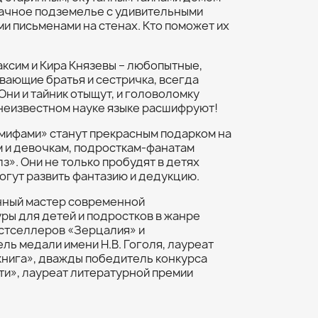
ачное подземелье с удивительными
и письменами на стенах. Кто поможет их
аксим и Кира Князевы – любопытные,
вающие братья и сестричка, всегда
Они и тайник отыщут, и головоломку
 неизвестном науке языке расшифруют!
 мифами» станут прекрасным подарком на
 и девочкам, подросткам-фанатам
з». Они не только пробудят в детях
могут развить фантазию и дедукцию.
анный мастер современной
ры для детей и подростков в жанре
естселлеров «Зерцалия» и
ь медали имени Н.В. Гоголя, лауреат
книга», дважды победитель конкурса
ти», лауреат литературной премии