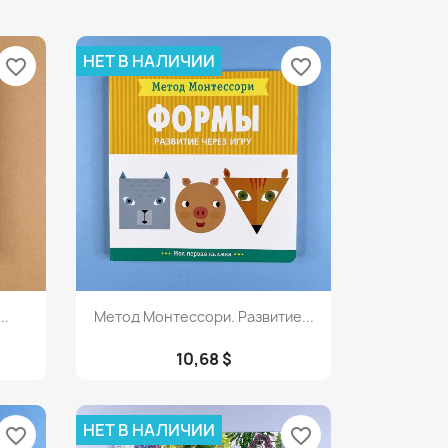
НЕТ В НАЛИЧИИ
favorite_border
favorite_border
Просмотр

..
Метод Монтессори. Развитие...
10,68 $
НЕТ В НАЛИЧИИ
favorite_border
favorite_border