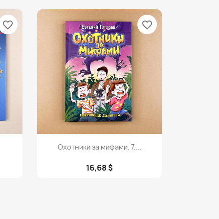
favorite_border
favorite_border
Просмотр

ь
Охотники за мифами. 7....
16,68 $