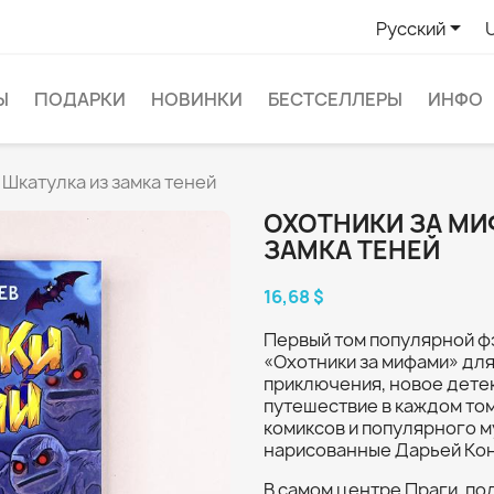

Русский
Ы
ПОДАРКИ
НОВИНКИ
БЕСТСЕЛЛЕРЫ
ИНФО
. Шкатулка из замка теней
ОХОТНИКИ ЗА МИФ
ЗАМКА ТЕНЕЙ
16,68 $
Первый том популярной ф
«Охотники за мифами» для
приключения, новое дете
путешествие в каждом то
комиксов и популярного м
нарисованные Дарьей Кон
В самом центре Праги, по