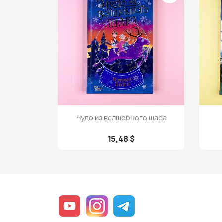
Просмотр

Чудо из волшебного шара
15,48 $
YouTube
Instagram
Telegram