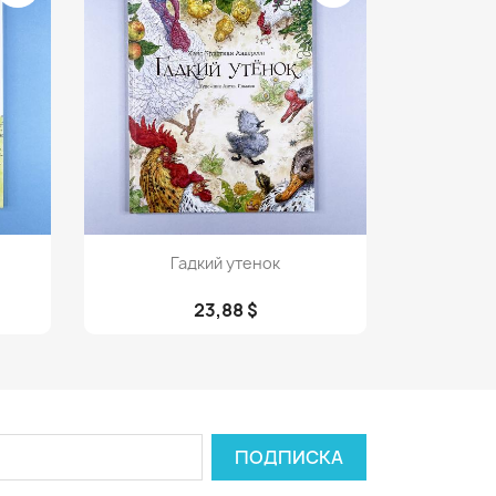
Просмотр

Гадкий утенок
23,88 $