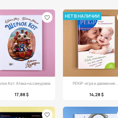
НЕТ В НАЛИЧИИ
favorite_border
Просмотр
Просмотр


лок Кот. Атака на самураев
PEKiP: игра и движение ..
17,88 $
14,28 $
favorite_border