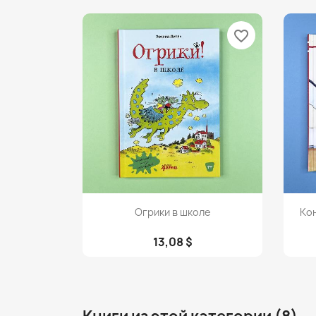
favorite_border
Просмотр

Огрики в школе
Ко
13,08 $