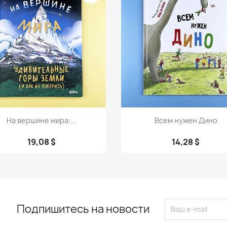
Просмотр
Просмотр


На вершине мира:...
Всем нужен Дино
19,08 $
14,28 $
Подпишитесь на новости