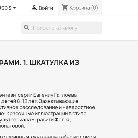
shopping_cart


Корзина
(0)
USD $
Войти
search
АМИ. 1. ШКАТУЛКА ИЗ
энтези-серии Евгения Гаглоева
 детей 8-12 лет. Захватывающие
ктивное расследование и невероятное
ме! Красочные иллюстрации в стиле
ультсериала «Гравити Фолз»,
опатовой.
д старинным, окутанным тайнами домом