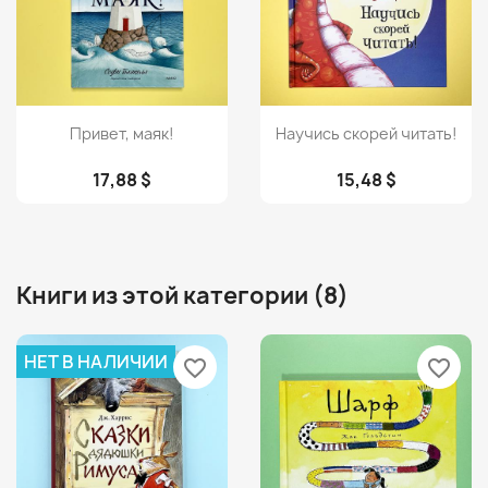
Просмотр
Просмотр


Привет, маяк!
Научись скорей читать!
17,88 $
15,48 $
Книги из этой категории (8)
НЕТ В НАЛИЧИИ
favorite_border
favorite_border