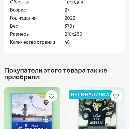
Обложка
Твердая
Возраст
2+
Год издания
2022
Вес
370 г
Размеры
210х260
Количество страниц
48
Покупатели этого товара так же
приобрели:
НЕТ В НАЛИЧИИ
favorite_border
favorite_border