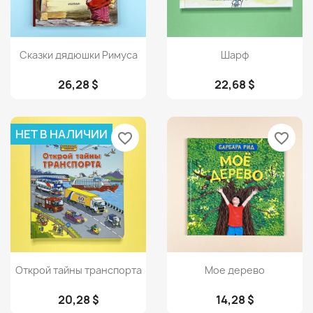
Просмотр
Просмотр


Сказки дядюшки Римуса
Шарф
26,28 $
22,68 $
НЕТ В НАЛИЧИИ
favorite_border
favorite_border
Просмотр
Просмотр


Открой тайны транспорта
Мое дерево
20,28 $
14,28 $