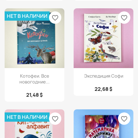
НЕТ В НАЛИЧИИ
favorite_border
favorite_border
Просмотр
Просмотр


Котофеи. Все
Экспедиция Софи
новогодние...
22,68 $
21,48 $
НЕТ В НАЛИЧИИ
favorite_border
favorite_border