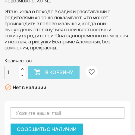
невозможно. Хотя…
Эта книжка о походе в садик и расставании с
родителями хорошо показывает, что может
происходить в голове малышей, когда они
вынуждены столкнуться с неизвестностью и
покинуть родителей. Она одновременно и смешная
и нежная, а рисунки Беатриче Алеманьи, без
сомнения, прекрасны.
Количество

favorite_border
В КОРЗИНУ

Нет в наличии
СООБЩИТЬ О НАЛИЧИИ