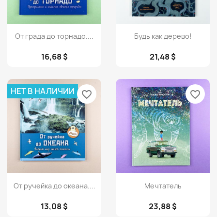
Просмотр
Просмотр


От града до торнадо....
Будь как дерево!
16,68 $
21,48 $
НЕТ В НАЛИЧИИ
favorite_border
favorite_border
Просмотр
Просмотр


От ручейка до океана....
Мечтатель
13,08 $
23,88 $