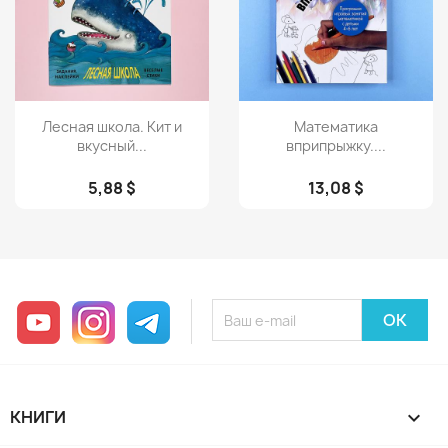
Просмотр
Просмотр


Лесная школа. Кит и
Математика
вкусный...
вприпрыжку....
5,88 $
13,08 $
YouTube
Instagram
Telegram
КНИГИ
