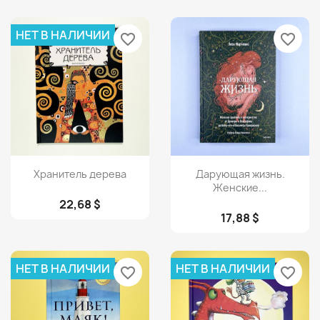
НЕТ В НАЛИЧИИ
favorite_border
favorite_border
Просмотр
Просмотр


Хранитель дерева
Дарующая жизнь.
Женские...
22,68 $
17,88 $
НЕТ В НАЛИЧИИ
НЕТ В НАЛИЧИИ
favorite_border
favorite_border