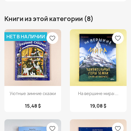
Книги из этой категории (8)
НЕТ В НАЛИЧИИ
favorite_border
favorite_border
Просмотр
Просмотр


Уютные зимние сказки
На вершине мира:...
15,48 $
19,08 $
favorite_border
favorite_border