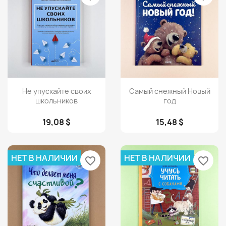
Просмотр
Просмотр


Не упускайте своих
Самый снежный Новый
школьников
год
19,08 $
15,48 $
НЕТ В НАЛИЧИИ
НЕТ В НАЛИЧИИ
favorite_border
favorite_border