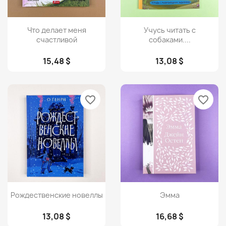
Просмотр
Просмотр


Что делает меня
Учусь читать с
счастливой
собаками....
15,48 $
13,08 $
favorite_border
favorite_border
Просмотр
Просмотр


Рождественские новеллы
Эмма
13,08 $
16,68 $