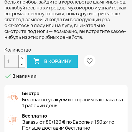
белых грибов, зайдите в королевство шампиньонов,
полюбуйтесь на хитрецов-мухоморов и узнайте, как
встречают весну строчки́, пока другие грибы ещё
спят под землёй. И когда вы в следующий раз
окажетесь в лесу или на лугу, внимательно
смотрите под ноги — возможно, вы встретите какое-
нибудь из этих грибных семейств.
Количество

favorite_border
В КОРЗИНУ

В наличии
Быстро
Безопасно упакуем и отправим ваш заказ за
1 рабочий день
Бесплатно
Заказы от 80/120 € по Европе и 150 zł по
Польше доставим бесплатно